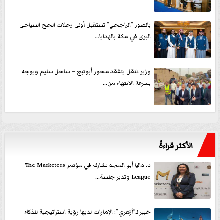
بالصور ”الراجحي” تستقبل أولى رحلات الحج السياحى
البرى في مكة بالهدايا...
وزير النقل يتفقد محور أبوتيج – ساحل سليم ويوجه
بسرعة الانتهاء من...
الأكثر قراءةً
د. داليا أبو المجد تشارك في مؤتمر The Marketers
League وتدير جلسة...
خبير لـ”أزهري”: الإمارات لديها رؤية استراتيجية للذكاء