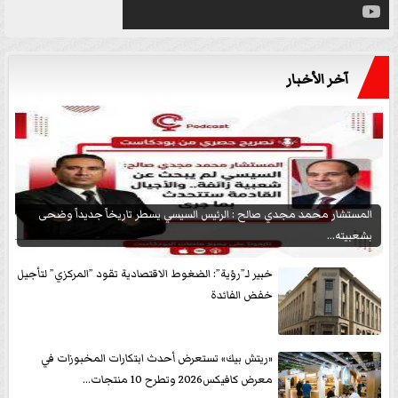
آخر الأخبار
المستشار محمد مجدي صالح : الرئيس السيسي يسطر تاريخاً جديداً وضحى
بشعبيته...
خبير لـ”رؤية”: الضغوط الاقتصادية تقود ”المركزي” لتأجيل
خفض الفائدة
«ريتش بيك» تستعرض أحدث ابتكارات المخبوزات في
معرض كافيكس2026 وتطرح 10 منتجات...