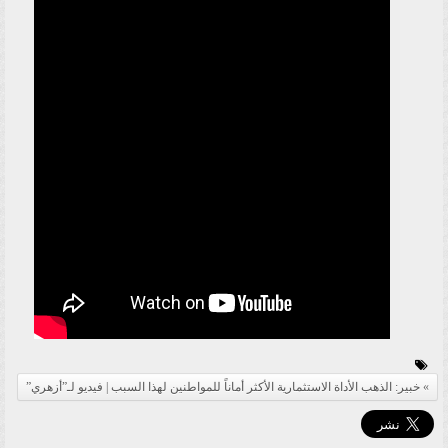
خبير: الذهب الأداة الاستثمارية الأكثر أماناً للمواطنين لهذا السبب | فيديو لـ”أزهري”