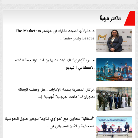
الأكثر قراءةً
د. داليا أبو المجد تشارك في مؤتمر The Marketers
League وتدير جلسة...
خبير لـ”أزهري”: الإمارات لديها رؤية استراتيجية للذكاء
الاصطناعي | فيديو
الرافال المصرية بسماء الإمارات.. هل وصلت الرسالة
لطهران؟.. ”ماعت جروب” تُجيب؟ |...
”أسفاليا” تتعاون مع ”هواوي كلاود” لتوفير حلول الحوسبة
السحابية والأمن السيبراني في...