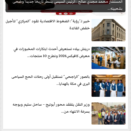
المستشار محمد مجدي صالح : الرئيس السيسي يسطر تاريخاً جديداً وضحى
بشعبيته...
خبير لـ”رؤية”: الضغوط الاقتصادية تقود ”المركزي” لتأجيل
خفض الفائدة
«ريتش بيك» تستعرض أحدث ابتكارات المخبوزات في
معرض كافيكس2026 وتطرح 10 منتجات...
بالصور ”الراجحي” تستقبل أولى رحلات الحج السياحى
البرى في مكة بالهدايا...
وزير النقل يتفقد محور أبوتيج – ساحل سليم ويوجه
بسرعة الانتهاء من...