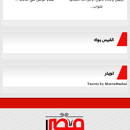
للنواب...
الفيس بوك
تويتر
Tweets by MasrwNasha1