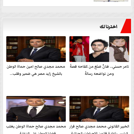
اخترنا لك
تامر حسني… فنانٌ صَنَعَ من كفاحه قصةً
محمد مجدي صالح امين حماة الوطن
ومن تواضعه رسالةً
بالشيخ زايد مصر هي ضمير وقلب...
الخبير القانوني محمد مجدي صالح قرار
محمد مجدي صالح حماة الوطن يغلب
الرئيس بإعادة قانون الإجراءات الجنائية
قضايا الوطن علي الدعاية ...