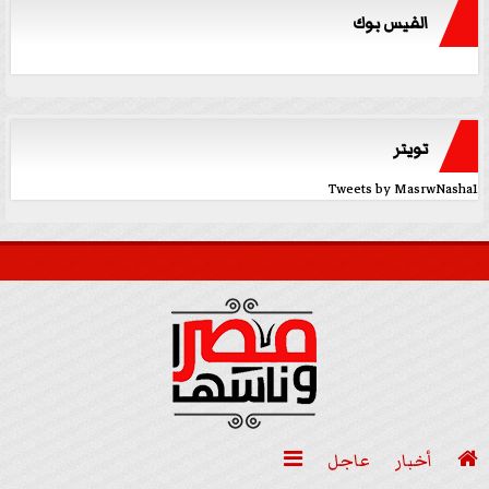
الفيس بوك
تويتر
Tweets by MasrwNasha1

أخبار
عاجل
