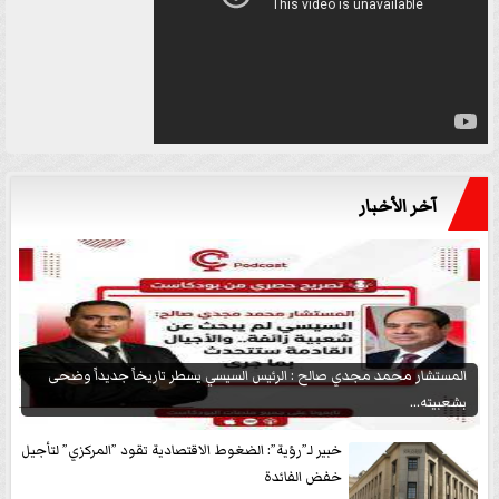
آخر الأخبار
المستشار محمد مجدي صالح : الرئيس السيسي يسطر تاريخاً جديداً وضحى
بشعبيته...
خبير لـ”رؤية”: الضغوط الاقتصادية تقود ”المركزي” لتأجيل
خفض الفائدة