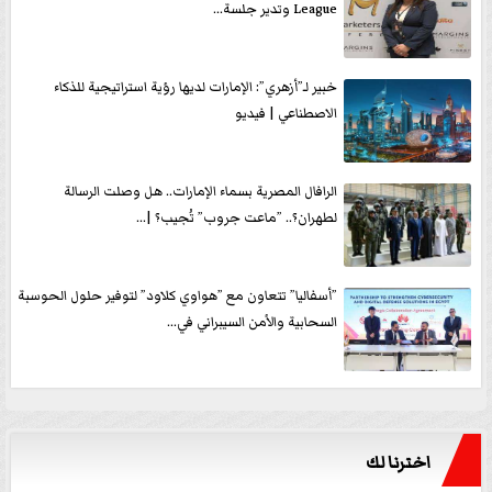
League وتدير جلسة...
خبير لـ”أزهري”: الإمارات لديها رؤية استراتيجية للذكاء
الاصطناعي | فيديو
الرافال المصرية بسماء الإمارات.. هل وصلت الرسالة
لطهران؟.. ”ماعت جروب” تُجيب؟ |...
”أسفاليا” تتعاون مع ”هواوي كلاود” لتوفير حلول الحوسبة
السحابية والأمن السيبراني في...
اخترنا لك