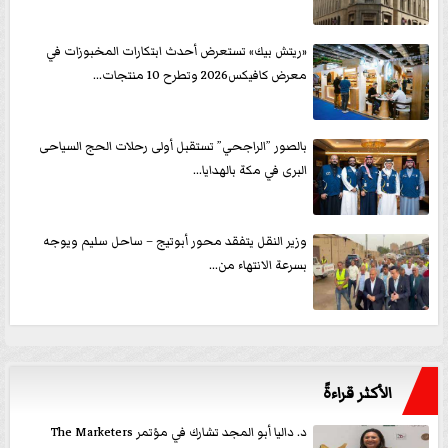
«ريتش بيك» تستعرض أحدث ابتكارات المخبوزات في
معرض كافيكس2026 وتطرح 10 منتجات...
بالصور ”الراجحي” تستقبل أولى رحلات الحج السياحى
البرى في مكة بالهدايا...
وزير النقل يتفقد محور أبوتيج – ساحل سليم ويوجه
بسرعة الانتهاء من...
الأكثر قراءةً
د. داليا أبو المجد تشارك في مؤتمر The Marketers