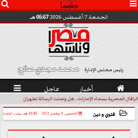




الجمعة 7 أغسطس 2026
05:57 مـ
محمد مجدي صالح 
رئيس مجلس الإدارة

أخبار
عاجل

الرافال المصرية بسماء الإمارات.. هل وصلت الرسالة لطهران؟.. ”ماعت ج
فتوي و دين
الخميس، 9 نوفمبر 2023
11:35 صـ
بتوقيت القاهرة
2023-11-09 11:35:36