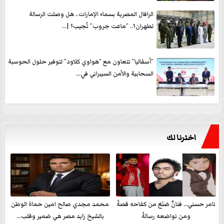
الرافال المصرية بسماء الإمارات.. هل وصلت الرسالة
لطهران؟.. ”ماعت جروب” تُجيب؟ |...
”أسفاليا” تتعاون مع ”هواوي كلاود” لتوفير حلول الحوسبة
السحابية والأمن السيبراني في...
اخترنا لك
تامر حسني… فنانٌ صَنَعَ من كفاحه قصةً
محمد مجدي صالح امين حماة الوطن
ومن تواضعه رسالةً
بالشيخ زايد مصر هي ضمير وقلب...