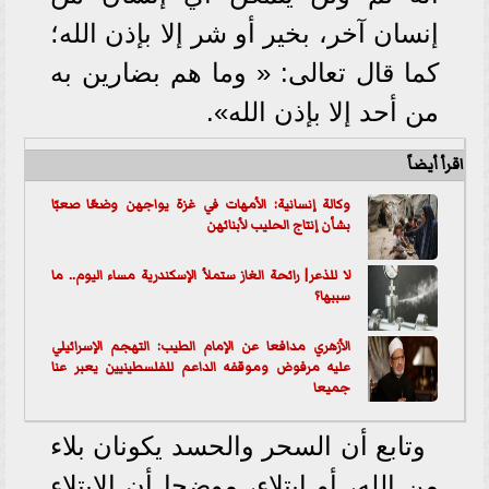
إنسان آخر، بخير أو شر إلا بإذن الله؛
كما قال تعالى: « وما هم بضارين به
من أحد إلا بإذن الله».
اقرأ أيضاً
وكالة إنسانية: الأمهات في غزة يواجهن وضعًا صعبًا
بشأن إنتاج الحليب لأبنائهن
لا للذعر| رائحة الغاز ستملأ الإسكندرية مساء اليوم.. ما
سببها؟
الأزهري مدافعا عن الإمام الطيب: التهجم الإسرائيلي
عليه مرفوض وموقفه الداعم للفلسطينيين يعبر عنا
جميعا
وتابع أن السحر والحسد يكونان بلاء
من الله، أو ابتلاء، موضحا أن الابتلاء