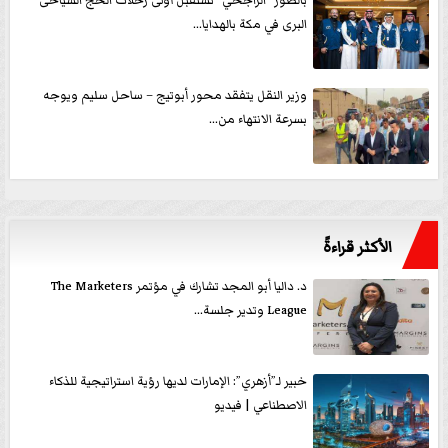
بالصور ”الراجحي” تستقبل أولى رحلات الحج السياحى
البرى في مكة بالهدايا...
وزير النقل يتفقد محور أبوتيج – ساحل سليم ويوجه
بسرعة الانتهاء من...
الأكثر قراءةً
د. داليا أبو المجد تشارك في مؤتمر The Marketers
League وتدير جلسة...
خبير لـ”أزهري”: الإمارات لديها رؤية استراتيجية للذكاء
الاصطناعي | فيديو