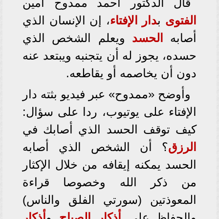
قال الدكتور أحمد ممدوح أمين
الفتوى
ب
دار الإفتاء
، إن الإنسان الذي
أصابه
الحسد
ويعلم الشخص الذي
حسده، يجوز له أن يتجنبه ويبتعد عنه
دون أن يخاصمه أو يقاطعه.
وأوضح «ممدوح» عبر فيديو بثته دار
الإفتاء على يوتيوب، ردا على سؤال:
كيف توقف الحسد الذي أصابك في
الرزق
؟ أن الشخص الذي أصابه
الحسد يمكنه إيقافه من خلال الإكثار
من ذكر الله وخصوصا قراءة
المعوذتين (سورتي الفلق والناس)
والحفاظ على
أذكار الصباح
و
أذكار