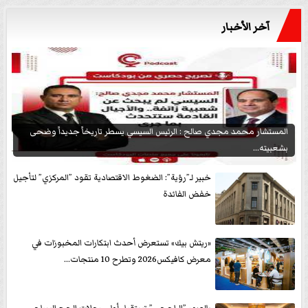
آخر الأخبار
المستشار محمد مجدي صالح : الرئيس السيسي يسطر تاريخاً جديداً وضحى
بشعبيته...
خبير لـ”رؤية”: الضغوط الاقتصادية تقود ”المركزي” لتأجيل
خفض الفائدة
«ريتش بيك» تستعرض أحدث ابتكارات المخبوزات في
معرض كافيكس2026 وتطرح 10 منتجات...