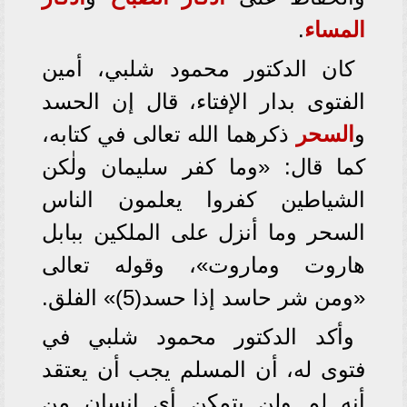
المساء
.
كان الدكتور محمود شلبي، أمين
الفتوى بدار الإفتاء، قال إن الحسد
و
السحر
ذكرهما الله تعالى في كتابه،
كما قال: «وما كفر سليمان ولٰكن
الشياطين كفروا يعلمون الناس
السحر وما أنزل على الملكين ببابل
هاروت وماروت»، وقوله تعالى
«ومن شر حاسد إذا حسد(5)» الفلق.
وأكد الدكتور محمود شلبي في
فتوى له، أن المسلم يجب أن يعتقد
أنه لم ولن يتمكن أي إنسان من