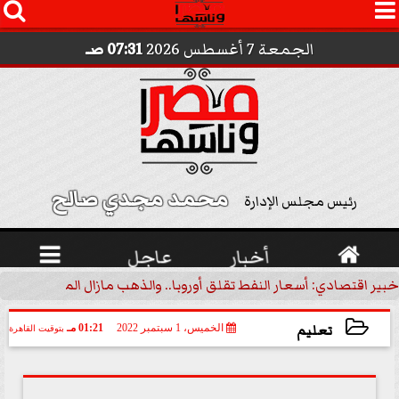




الجمعة 7 أغسطس 2026
07:31 صـ
محمد مجدي صالح 
رئيس مجلس الإدارة

أخبار
عاجل

خبير اقتصادي: أسعار النفط تقلق أوروبا.. والذهب مازال الملاذ الآمن | 
تعليم
الخميس، 1 سبتمبر 2022
01:21 مـ
بتوقيت القاهرة
2022-09-01 13:21:07