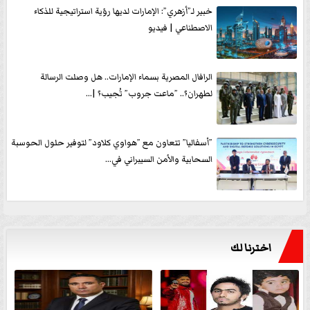
خبير لـ”أزهري”: الإمارات لديها رؤية استراتيجية للذكاء
الاصطناعي | فيديو
الرافال المصرية بسماء الإمارات.. هل وصلت الرسالة
لطهران؟.. ”ماعت جروب” تُجيب؟ |...
”أسفاليا” تتعاون مع ”هواوي كلاود” لتوفير حلول الحوسبة
السحابية والأمن السيبراني في...
اخترنا لك