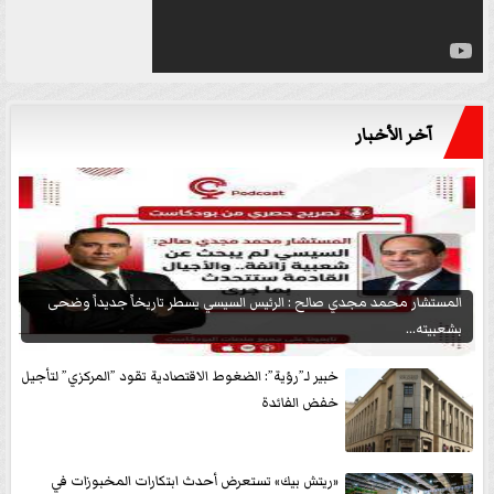
آخر الأخبار
المستشار محمد مجدي صالح : الرئيس السيسي يسطر تاريخاً جديداً وضحى
بشعبيته...
خبير لـ”رؤية”: الضغوط الاقتصادية تقود ”المركزي” لتأجيل
خفض الفائدة
«ريتش بيك» تستعرض أحدث ابتكارات المخبوزات في