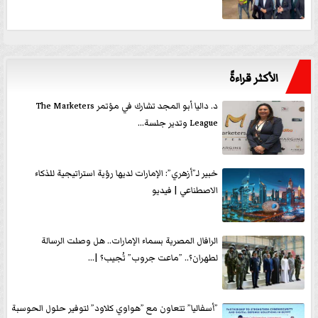
الأكثر قراءةً
د. داليا أبو المجد تشارك في مؤتمر The Marketers
League وتدير جلسة...
خبير لـ”أزهري”: الإمارات لديها رؤية استراتيجية للذكاء
الاصطناعي | فيديو
الرافال المصرية بسماء الإمارات.. هل وصلت الرسالة
لطهران؟.. ”ماعت جروب” تُجيب؟ |...
”أسفاليا” تتعاون مع ”هواوي كلاود” لتوفير حلول الحوسبة