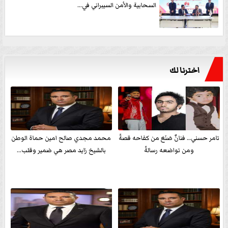
السحابية والأمن السيبراني في...
اخترنا لك
تامر حسني… فنانٌ صَنَعَ من كفاحه قصةً
محمد مجدي صالح امين حماة الوطن
ومن تواضعه رسالةً
بالشيخ زايد مصر هي ضمير وقلب...