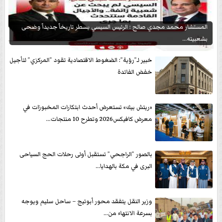
المستشار محمد مجدي صالح : الرئيس السيسي يسطر تاريخاً جديداً وضحى
بشعبيته...
خبير لـ”رؤية”: الضغوط الاقتصادية تقود ”المركزي” لتأجيل
خفض الفائدة
«ريتش بيك» تستعرض أحدث ابتكارات المخبوزات في
معرض كافيكس2026 وتطرح 10 منتجات...
بالصور ”الراجحي” تستقبل أولى رحلات الحج السياحى
البرى في مكة بالهدايا...
وزير النقل يتفقد محور أبوتيج – ساحل سليم ويوجه
بسرعة الانتهاء من...