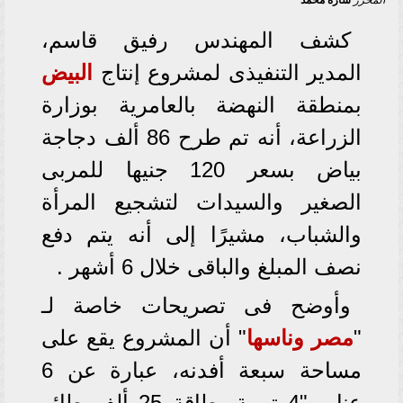
المحرر
ساره محمد
كشف المهندس رفيق قاسم،
المدير التنفيذى لمشروع إنتاج
البيض
بمنطقة النهضة بالعامرية بوزارة
الزراعة، أنه تم طرح 86 ألف دجاجة
بياض بسعر 120 جنيها للمربى
الصغير والسيدات لتشجيع المرأة
والشباب، مشيرًا إلى أنه يتم دفع
نصف المبلغ والباقى خلال 6 أشهر .
وأوضح فى تصريحات خاصة لـ
"
مصر وناسها
" أن المشروع يقع على
مساحة سبعة أفدنه، عبارة عن 6
عنابر "4 تربية بطاقة 25 ألف طائر