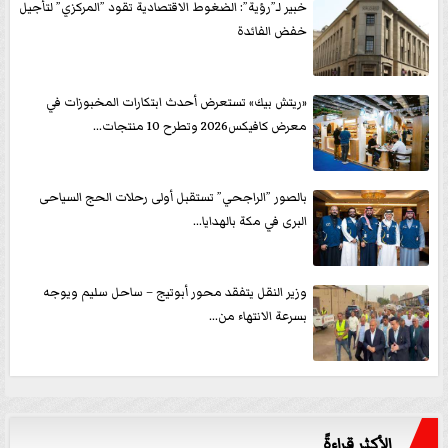
خبير لـ”رؤية”: الضغوط الاقتصادية تقود ”المركزي” لتأجيل
خفض الفائدة
«ريتش بيك» تستعرض أحدث ابتكارات المخبوزات في
معرض كافيكس2026 وتطرح 10 منتجات...
بالصور ”الراجحي” تستقبل أولى رحلات الحج السياحى
البرى في مكة بالهدايا...
وزير النقل يتفقد محور أبوتيج – ساحل سليم ويوجه
بسرعة الانتهاء من...
الأكثر قراءةً