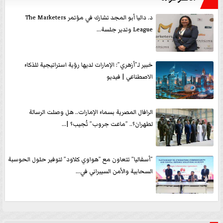
د. داليا أبو المجد تشارك في مؤتمر The Marketers
League وتدير جلسة...
خبير لـ”أزهري”: الإمارات لديها رؤية استراتيجية للذكاء
الاصطناعي | فيديو
الرافال المصرية بسماء الإمارات.. هل وصلت الرسالة
لطهران؟.. ”ماعت جروب” تُجيب؟ |...
”أسفاليا” تتعاون مع ”هواوي كلاود” لتوفير حلول الحوسبة
السحابية والأمن السيبراني في...