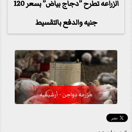
الزراعه تطرح ”دجاج بياض” بسعر 120
جنيه والدفع بالتقسيط
مزرعه دواجن - أرشيفيه