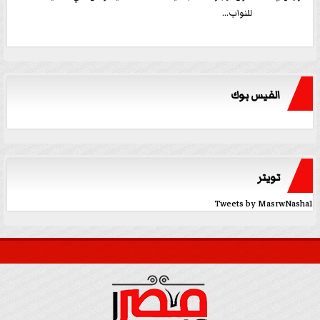
للنواب...
الفيس بوك
تويتر
Tweets by MasrwNasha1