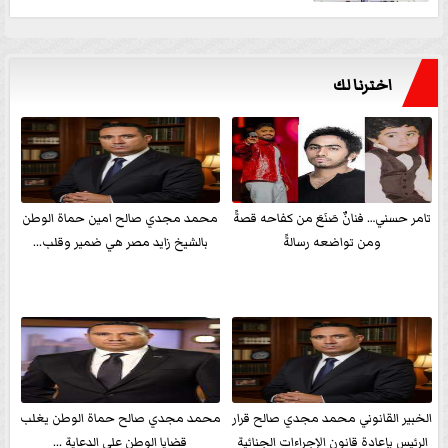
اخترنا لك
تامر حسني… فنانٌ صَنَعَ من كفاحه قصةً
محمد مجدي صالح امين حماة الوطن
ومن تواضعه رسالةً
بالشيخ زايد مصر هي ضمير وقلب...
الخبير القانوني محمد مجدي صالح قرار
محمد مجدي صالح حماة الوطن يغلب
الرئيس بإعادة قانون الإجراءات الجنائية
قضايا الوطن علي الدعاية ...