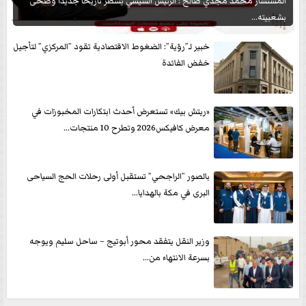
المستشار محمد مجدي صالح : الرئيس السيسي يسطر تاريخاً جديداً وضحى
بشعبيته...
خبير لـ”رؤية”: الضغوط الاقتصادية تقود ”المركزي” لتأجيل
خفض الفائدة
«ريتش بيك» تستعرض أحدث ابتكارات المخبوزات في
معرض كافيكس2026 وتطرح 10 منتجات...
بالصور ”الراجحي” تستقبل أولى رحلات الحج السياحى
البرى في مكة بالهدايا...
وزير النقل يتفقد محور أبوتيج – ساحل سليم ويوجه
بسرعة الانتهاء من...