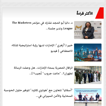
الأكثر قراءةً
د. داليا أبو المجد تشارك في مؤتمر The Marketers
League وتدير جلسة...
خبير لـ”أزهري”: الإمارات لديها رؤية استراتيجية للذكاء
الاصطناعي | فيديو
الرافال المصرية بسماء الإمارات.. هل وصلت الرسالة
لطهران؟.. ”ماعت جروب” تُجيب؟ |...
”أسفاليا” تتعاون مع ”هواوي كلاود” لتوفير حلول الحوسبة
السحابية والأمن السيبراني في...