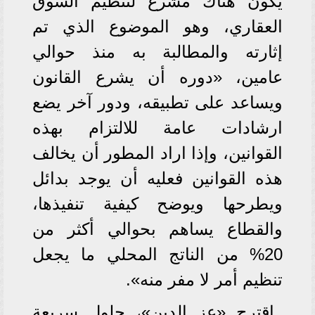
يكون هناك مشرع لتنظيم السوق
العقاري، وهو الموضوع الذي تم
إثارته والمطالبة به منذ حوالي
عامين، «دوره أن يشرع القانون
ويساعد على تطبيقه، ودور آخر يضع
ارشادات عامة للالتزام بهذه
القوانين، وإذا اراد المطور أن يخالف
هذه القوانين فعليه أن يوجد بدائل
ويطرحها ويوضح كيفية تنفيذها،
والقطاع يساهم بحوالي أكثر من
20% من الناتج المحلي ما يجعل
تنظيم أمر لا مفر منه».
اقترح «عز الدين»، حلول سريعة