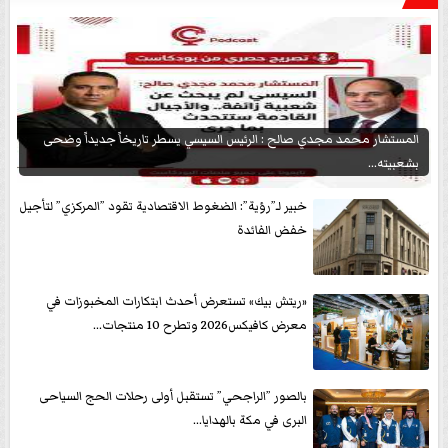
المستشار محمد مجدي صالح : الرئيس السيسي يسطر تاريخاً جديداً وضحى
بشعبيته...
خبير لـ”رؤية”: الضغوط الاقتصادية تقود ”المركزي” لتأجيل
خفض الفائدة
«ريتش بيك» تستعرض أحدث ابتكارات المخبوزات في
معرض كافيكس2026 وتطرح 10 منتجات...
بالصور ”الراجحي” تستقبل أولى رحلات الحج السياحى
البرى في مكة بالهدايا...