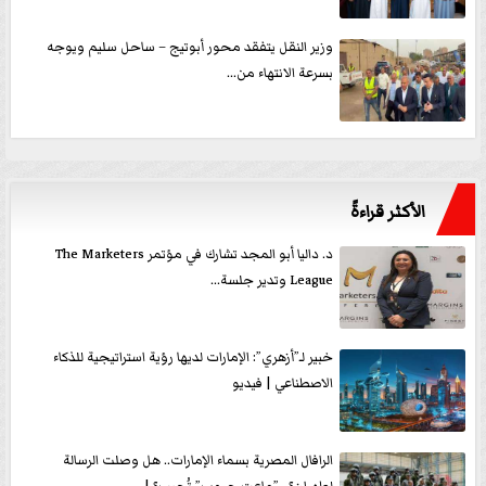
وزير النقل يتفقد محور أبوتيج – ساحل سليم ويوجه
بسرعة الانتهاء من...
الأكثر قراءةً
د. داليا أبو المجد تشارك في مؤتمر The Marketers
League وتدير جلسة...
خبير لـ”أزهري”: الإمارات لديها رؤية استراتيجية للذكاء
الاصطناعي | فيديو
الرافال المصرية بسماء الإمارات.. هل وصلت الرسالة