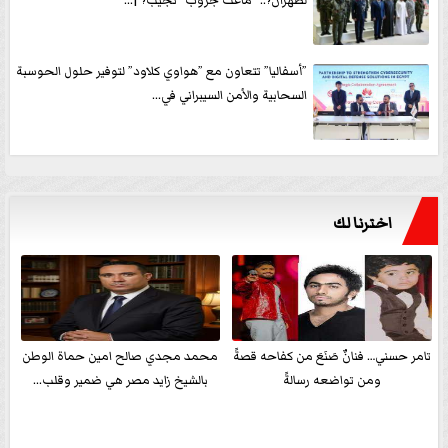
لطهران؟.. ”ماعت جروب” تُجيب؟ |...
”أسفاليا” تتعاون مع ”هواوي كلاود” لتوفير حلول الحوسبة
السحابية والأمن السيبراني في...
اخترنا لك
تامر حسني… فنانٌ صَنَعَ من كفاحه قصةً
محمد مجدي صالح امين حماة الوطن
ومن تواضعه رسالةً
بالشيخ زايد مصر هي ضمير وقلب...