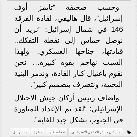
وحسب صحيفة “تايمز أوف
إسرائيل”، قال هاليفي، لقادة الفرقة
146 في شمال إسرائيل: “نريد أن
نوصل حماس إلى نقطة التفكك..
قيادتها، جناحها العسكري. ولهذا
السبب نهاجم بقوة كبيرة… نحن
نقوم باغتيال كبار القادة، وندمر البنية
التحتية، ونتصرف بتصميم كبير”.
وأضاف رئيس أركان جيش الاحتلال
الإسرائيلي: “لقد تم الإعداد للمناورة
في الجنوب بشكل جيد للغاية”.
أركان جيش الاحتلال الإسرائيلى
فلسطين
غزة
إسرائيل