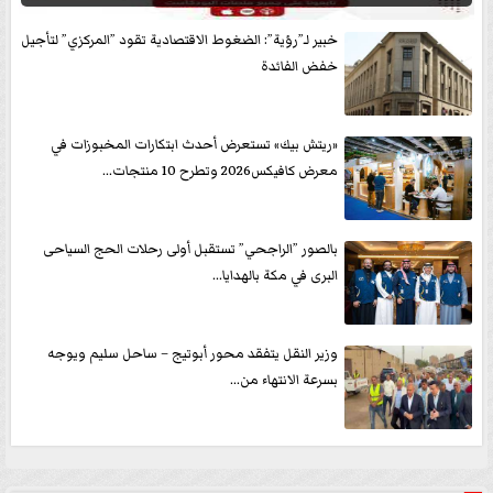
خبير لـ”رؤية”: الضغوط الاقتصادية تقود ”المركزي” لتأجيل
خفض الفائدة
«ريتش بيك» تستعرض أحدث ابتكارات المخبوزات في
معرض كافيكس2026 وتطرح 10 منتجات...
بالصور ”الراجحي” تستقبل أولى رحلات الحج السياحى
البرى في مكة بالهدايا...
وزير النقل يتفقد محور أبوتيج – ساحل سليم ويوجه
بسرعة الانتهاء من...