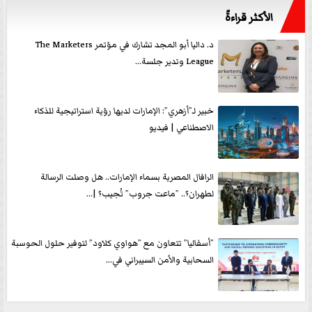
الأكثر قراءةً
د. داليا أبو المجد تشارك في مؤتمر The Marketers
League وتدير جلسة...
خبير لـ”أزهري”: الإمارات لديها رؤية استراتيجية للذكاء
الاصطناعي | فيديو
الرافال المصرية بسماء الإمارات.. هل وصلت الرسالة
لطهران؟.. ”ماعت جروب” تُجيب؟ |...
”أسفاليا” تتعاون مع ”هواوي كلاود” لتوفير حلول الحوسبة
السحابية والأمن السيبراني في...