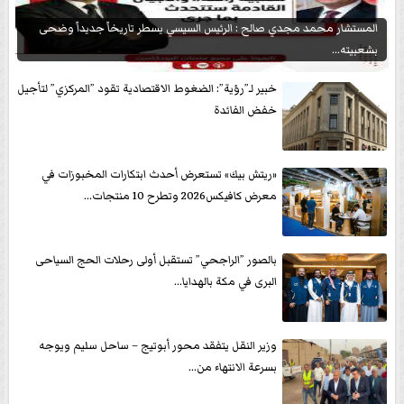
المستشار محمد مجدي صالح : الرئيس السيسي يسطر تاريخاً جديداً وضحى
بشعبيته...
خبير لـ”رؤية”: الضغوط الاقتصادية تقود ”المركزي” لتأجيل
خفض الفائدة
«ريتش بيك» تستعرض أحدث ابتكارات المخبوزات في
معرض كافيكس2026 وتطرح 10 منتجات...
بالصور ”الراجحي” تستقبل أولى رحلات الحج السياحى
البرى في مكة بالهدايا...
وزير النقل يتفقد محور أبوتيج – ساحل سليم ويوجه
بسرعة الانتهاء من...