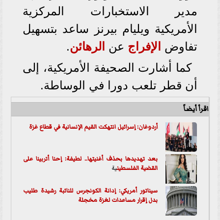
مدير الاستخبارات المركزية
الأمريكية ويليام بيرنز ساعد بتسهيل
تفاوض
الإفراج
عن
الرهائن
.
كما أشارت الصحيفة الأمريكية، إلى
أن قطر تلعب دورا في الوساطة.
اقرأ أيضاً
أردوغان: إسرائيل انتهكت القيم الإنسانية في قطاع غزة
بعد تهديدها بحذف أغنيتها.. لطيفة: إحنا أتربينا على
القضية ال
فلسطين
ية
سيناتور أمريكي: إدانة الكونجرس للنائبة رشيدة طليب
بدل إقرار مساعدات لغزة مخجلة