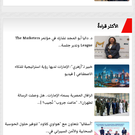
الأكثر قراءةً
د. داليا أبو المجد تشارك في مؤتمر The Marketers
League وتدير جلسة...
خبير لـ”أزهري”: الإمارات لديها رؤية استراتيجية للذكاء
الاصطناعي | فيديو
الرافال المصرية بسماء الإمارات.. هل وصلت الرسالة
لطهران؟.. ”ماعت جروب” تُجيب؟ |...
”أسفاليا” تتعاون مع ”هواوي كلاود” لتوفير حلول الحوسبة
السحابية والأمن السيبراني في...