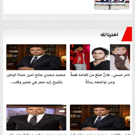
اخترنا لك
تامر حسني… فنانٌ صَنَعَ من كفاحه قصةً
محمد مجدي صالح امين حماة الوطن
ومن تواضعه رسالةً
بالشيخ زايد مصر هي ضمير وقلب...