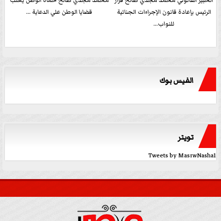
الخبير القانوني محمد مجدي صالح قرار
محمد مجدي صالح حماة الوطن يغلب
الرئيس بإعادة قانون الإجراءات الجنائية
قضايا الوطن علي الدعاية ...
للنواب...
الفيس بوك
تويتر
Tweets by MasrwNasha1