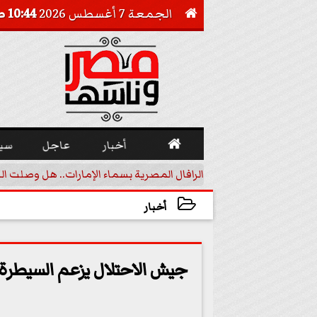
الجمعة 7 أغسطس 2026
10:44 صـ


أخبار
عاجل
سي
أجيل خفض الفائدة
الرافال المصرية بسماء الإمارات.. هل وصلت ال
أخبار
2023-11-14 13:58:57
جيش الاحتلال يزعم السيطرة 