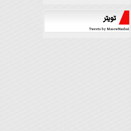
تويتر
Tweets by MasrwNasha1