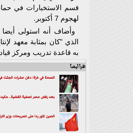
قسم الاستخبارات في حما
لهجوم 7 أكتوبر.
وأضاف أنه استولى أيضا 
الذي "كان بمثابة معهد لإن
به قاعدة تدريب ومركز قيا
اقرأ أيضاً
الصحة في غزة: دفن عشرات الجثث ف
بعد رفض مصر تصفية القضية.. مكيدة ا
الصين تثور ردا على تصريحات وزير التر