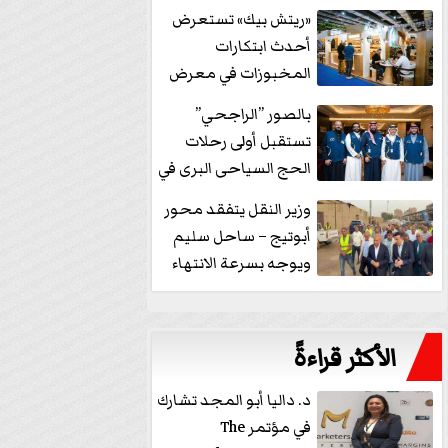
خفض الفائدة
«ريتش بيك» تستعرض
أحدث ابتكارات
المخبوزات في معرض
كافيكس2026 وتطرح 10
بالصور ”الراجحي”
منتجات...
تستقبل أولى رحلات
الحج السياحى البرى في
مكة بالهدايا...
وزير النقل يتفقد محور
أبوتيج – ساحل سليم
ويوجه بسرعة الانتهاء
من...
الأكثر قراءةً
د. داليا أبو المجد تشارك
في مؤتمر The