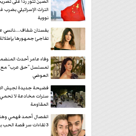
الصين تثور ردا على تصري
التراث الإسرائيلي بضرب غز
نووية
بفستان شفاف....نانسي 
تفاجئ جمهورها بإطلالة 
وفاء عامر أحدث المنضم
لمسلسل ”حق عرب” مع 
العوضي
فضيحة جديدة لجيش الاح
سترات مخادعة لا تحمي
المقاومة
انفصال أحمد فهمي وهنا 
3 لقاءات سر قصة الحب بينهما