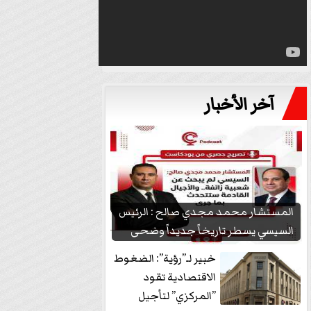
آخر الأخبار
المستشار محمد مجدي صالح : الرئيس
السيسي يسطر تاريخاً جديداً وضحى
بشعبيته...
خبير لـ”رؤية”: الضغوط
الاقتصادية تقود
”المركزي” لتأجيل