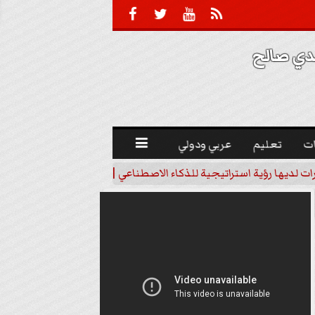





 صالح 
ت
تعليم
عربي ودولي

رات لديها رؤية استراتيجية للذكاء الاصطناعي | فيديو
خبير اقتصاد