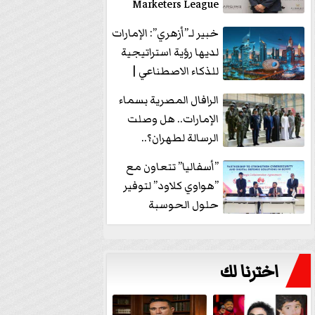
Marketers League
وتدير جلسة...
خبير لـ”أزهري”: الإمارات
لديها رؤية استراتيجية
للذكاء الاصطناعي |
فيديو
الرافال المصرية بسماء
الإمارات.. هل وصلت
الرسالة لطهران؟..
”ماعت جروب” تُجيب؟
”أسفاليا” تتعاون مع
|...
”هواوي كلاود” لتوفير
حلول الحوسبة
السحابية والأمن
السيبراني في...
اخترنا لك