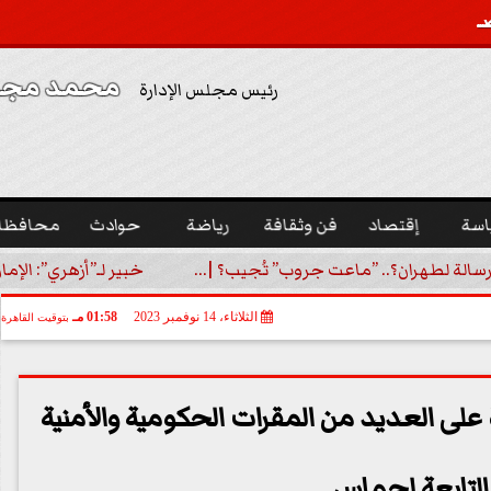
محمد مجدي
رئيس مجلس الإدارة
اسة
إقتصاد
فن وثقافة
رياضة
حوادث
محافظا
رسالة لطهران؟.. ”ماعت جروب” تُجيب؟ |...
خبير لـ”أزهري”: الإما
الثلاثاء، 14 نوفمبر 2023
01:58 مـ
بتوقيت القاهرة
على العديد من المقرات الحكومية والأمنية
التابعة لحماس