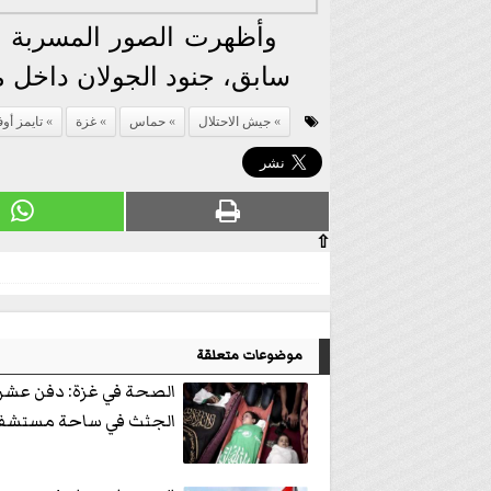
وأظهرت الصور المسربة ع
سابق، جنود الجولان داخل 
جيش الاحتلال
حماس
غزة
تايمز أو
⇧
موضوعات متعلقة
الصحة في غزة: دفن عشر
الجثث في ساحة مستشفى