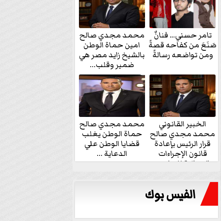
تامر حسني… فنانٌ
محمد مجدي صالح
صَنَعَ من كفاحه قصةً
امين حماة الوطن
ومن تواضعه رسالةً
بالشيخ زايد مصر هي
ضمير وقلب...
الخبير القانوني
محمد مجدي صالح
محمد مجدي صالح
حماة الوطن يغلب
قرار الرئيس بإعادة
قضايا الوطن علي
قانون الإجراءات
الدعاية ...
الجنائية للنواب...
الفيس بوك