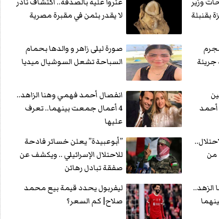
حات وزير
عثروا عليه بالصدفة.. اكتشاف نادر
ة بقنبلة
لا يقدر بثمن في مقبرة مصرية
عجرم
صورة ليلى زاهر و والدها بحمام
جريئة
السباحة تشعل السوشيال ميديا
ين
انفصال أحمد فهمي وهنا الزاهد..
أحمد
4 أعمال جمعت بينهما.. تعرف
عليها
تلال..
”أبوعبيدة” يعلن خسائر فادحة
 من
للاحتلال الإسرائيلي .. ويكشف عن
صفقة تبادل رهائن
الزهد..
ليفربول يحدد قيمة بيع محمد
صلاح| كم السعر؟