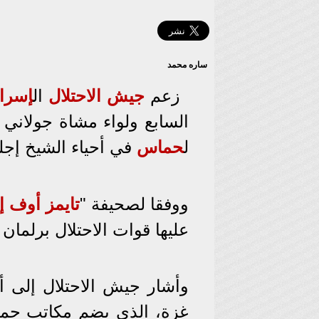
ساره محمد
زعم
جيش الاحتلال
ال
إسرائ
السابع ولواء مشاة جولاني 
ل
حماس
في أحياء الشيخ إجل
ووفقا لصحيفة "
تايمز أوف إ
عليها قوات الاحتلال برلم
وأشار جيش الاحتلال إلى 
غزة، الذي يضم مكاتب حم