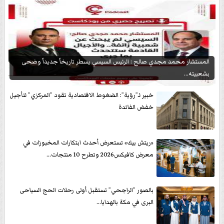
المستشار محمد مجدي صالح : الرئيس السيسي يسطر تاريخاً جديداً وضحى
بشعبيته...
خبير لـ”رؤية”: الضغوط الاقتصادية تقود ”المركزي” لتأجيل
خفض الفائدة
«ريتش بيك» تستعرض أحدث ابتكارات المخبوزات في
معرض كافيكس2026 وتطرح 10 منتجات...
بالصور ”الراجحي” تستقبل أولى رحلات الحج السياحى
البرى في مكة بالهدايا...