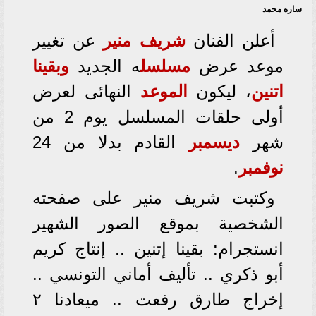
ساره محمد
أعلن الفنان
شريف منير
عن تغيير
موعد عرض
مسلسل
ه الجديد
وبقينا
اتنين
، ليكون
الموعد
النهائى لعرض
أولى حلقات المسلسل يوم 2 من
شهر
ديسمبر
القادم بدلا من 24
نوفمبر
.
وكتبت شريف منير على صفحته
الشخصية بموقع الصور الشهير
انستجرام: بقينا إتنين .. إنتاج كريم
أبو ذكري .. تأليف أماني التونسي ..
إخراج طارق رفعت .. ميعادنا ٢