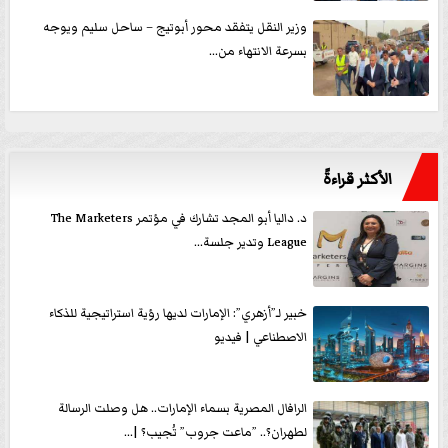
وزير النقل يتفقد محور أبوتيج – ساحل سليم ويوجه
بسرعة الانتهاء من...
الأكثر قراءةً
د. داليا أبو المجد تشارك في مؤتمر The Marketers
League وتدير جلسة...
خبير لـ”أزهري”: الإمارات لديها رؤية استراتيجية للذكاء
الاصطناعي | فيديو
الرافال المصرية بسماء الإمارات.. هل وصلت الرسالة
لطهران؟.. ”ماعت جروب” تُجيب؟ |...