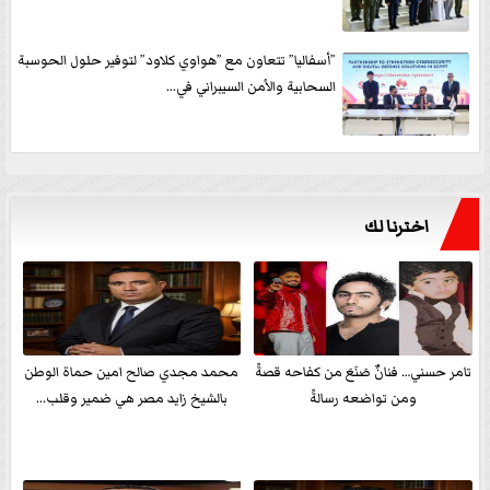
”أسفاليا” تتعاون مع ”هواوي كلاود” لتوفير حلول الحوسبة
السحابية والأمن السيبراني في...
اخترنا لك
تامر حسني… فنانٌ صَنَعَ من كفاحه قصةً
محمد مجدي صالح امين حماة الوطن
ومن تواضعه رسالةً
بالشيخ زايد مصر هي ضمير وقلب...