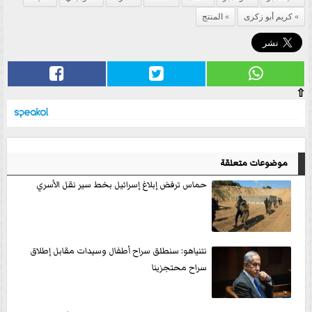
كريم أبو زكرى
المنتج
⇧
موضوعات متعلقة
حماس ترفض إبلاغ إسرائيل بخط سير نقل الأسري
نتنياهو: سنطلق سراح أطفال وسيدات مقابل إطلاق
سراح محتجزينا