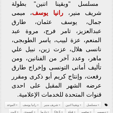
مسلسل "وبقينا اتنين" بطولة
شريف منير،
رانيا يوسف
، ميمى
جمال، يوسف عثمان، طارق
عبدالعزيز، تامر فرج، مروة عبد
المنعم، عزة لبيب، ياسر الطوبجى،
نانسى هلال، عزت زين، نبيل علي
ماهر، وعدد آخر من الفنانين، ومن
تأليف أمانى التونسى وإخراج طارق
رفعت، وإنتاج كريم أبو ذكرى ومقرر
عرضه الشهر المقبل على احدى
قنوات المتحدة للخدمات الإعلامية.
مسلسل
وبقينا اتنين
شريف منير
رانيا يوسف
الموعد
ديسمبر
نوفمبر
قناة
On E
دارما
كوميدي
لايت