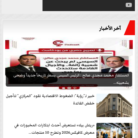
آخر الأخبار
المستشار محمد مجدي صالح : الرئيس السيسي يسطر تاريخاً جديداً وضحى
بشعبيته...
خبير لـ”رؤية”: الضغوط الاقتصادية تقود ”المركزي” لتأجيل
خفض الفائدة
«ريتش بيك» تستعرض أحدث ابتكارات المخبوزات في
معرض كافيكس2026 وتطرح 10 منتجات...