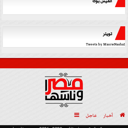
الفيس بوك
تويتر
Tweets by MasrwNasha1

أخبار
عاجل
