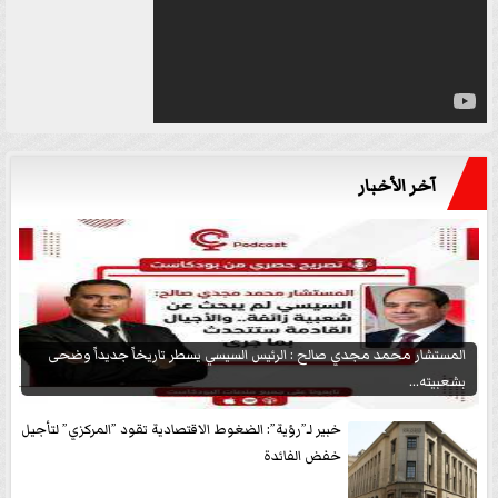
آخر الأخبار
المستشار محمد مجدي صالح : الرئيس السيسي يسطر تاريخاً جديداً وضحى
بشعبيته...
خبير لـ”رؤية”: الضغوط الاقتصادية تقود ”المركزي” لتأجيل
خفض الفائدة