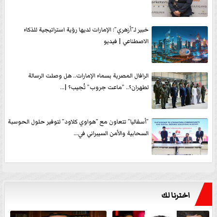
خبير لـ”أزهري”: الإمارات لديها رؤية استراتيجية للذكاء
الاصطناعي | فيديو
الرافال المصرية بسماء الإمارات.. هل وصلت الرسالة
لطهران؟.. ”ماعت جروب” تُجيب؟ |...
”أسفاليا” تتعاون مع ”هواوي كلاود” لتوفير حلول الحوسبة
السحابية والأمن السيبراني في...
اخترنا لك