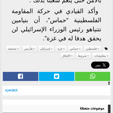
بالأمن حتى ينعم شعبنا بذلك”.
وأكد القيادي في حركة المقاومة
الفلسطينية “حماس”، أن بنيامين
نتنياهو رئيس الوزراء الإسرائيلي لن
يحقق هدفا له في غزة”.
فلسطين
حماس
غزة
إسرائيل
هآرتس
صحيفه
مفاوضات
شروط
الإتفاق
⇧
موضوعات متعلقة