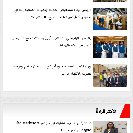
«ريتش بيك» تستعرض أحدث ابتكارات المخبوزات في
معرض كافيكس2026 وتطرح 10 منتجات...
بالصور ”الراجحي” تستقبل أولى رحلات الحج السياحى
البرى في مكة بالهدايا...
وزير النقل يتفقد محور أبوتيج – ساحل سليم ويوجه
بسرعة الانتهاء من...
الأكثر قراءةً
د. داليا أبو المجد تشارك في مؤتمر The Marketers
League وتدير جلسة...