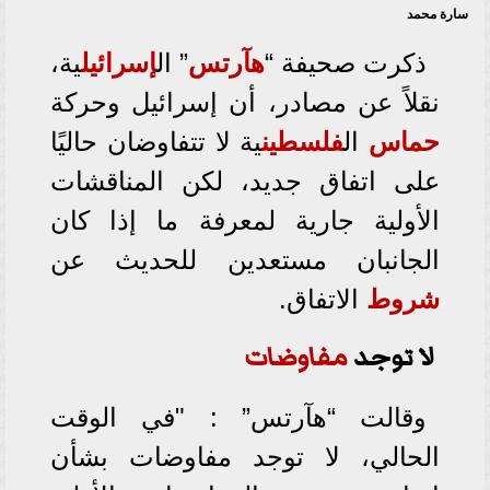
سارة محمد
ذكرت صحيفة “
هآرتس
” ال
إسرائيل
ية،
نقلاً عن مصادر، أن
إسرائيل وحركة
حماس
ال
فلسطين
ية لا تتفاوضان حاليًا
على اتفاق جديد، لكن المناقشات
الأولية جارية لمعرفة ما إذا كان
الجانبان مستعدين للحديث عن
شروط
الاتفاق.
لا توجد
مفاوضات
وقالت “هآرتس” : "في الوقت
الحالي، لا توجد مفاوضات بشأن