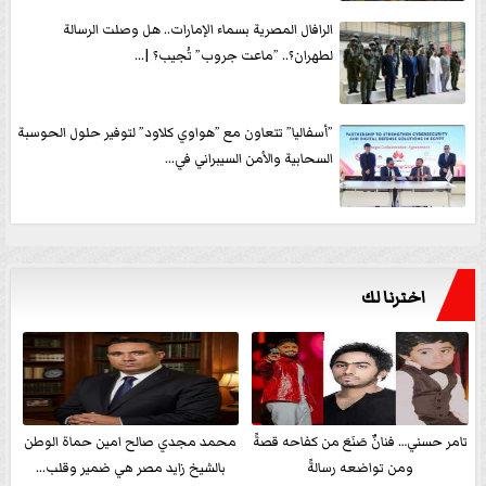
الرافال المصرية بسماء الإمارات.. هل وصلت الرسالة
لطهران؟.. ”ماعت جروب” تُجيب؟ |...
”أسفاليا” تتعاون مع ”هواوي كلاود” لتوفير حلول الحوسبة
السحابية والأمن السيبراني في...
اخترنا لك
تامر حسني… فنانٌ صَنَعَ من كفاحه قصةً
محمد مجدي صالح امين حماة الوطن
ومن تواضعه رسالةً
بالشيخ زايد مصر هي ضمير وقلب...