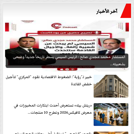
آخر الأخبار
المستشار محمد مجدي صالح : الرئيس السيسي يسطر تاريخاً جديداً وضحى
بشعبيته...
خبير لـ”رؤية”: الضغوط الاقتصادية تقود ”المركزي” لتأجيل
خفض الفائدة
«ريتش بيك» تستعرض أحدث ابتكارات المخبوزات في
معرض كافيكس2026 وتطرح 10 منتجات...
بالصور ”الراجحي” تستقبل أولى رحلات الحج السياحى