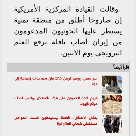
وقالت القيادة المركزية الأمريكية
إن صاروخا أطلق من منطقة يمنية
يسيطر عليها الحوثيون المدعومون
من إيران أصاب ناقلة ترفع العلم
النرويجي يوم الاثنين.
اقرأ أيضاً
عبر مصر.. روسيا ترسل 17.5 طن مساعدات إنسانية إلى
غزة
اليوم الـ66 للعدوان على غزة.. الاحتلال يواصل قصف
مراكز الإيواء
بطش الاحتلال.. قناصة يستهدفون النساء الحوامل
مستشفى شمالي
قطاع غزة