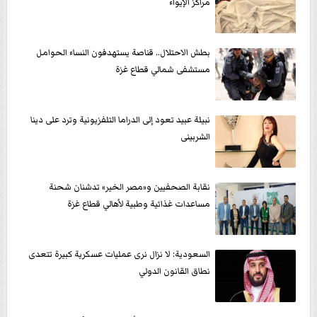
مراكز الإيواء
بطش الاحتلال.. قناصة يستهدفون النساء الحوامل
مستشفى شمالي قطاع غزة
نبيلة عبيد تعود إلى الدراما التلفزيونية وترد على دينا
الشربينى
نقابة الصحفيين و«مصر الخير» تدشنان شحنة
مساعدات غذائية وطبية لأهالي قطاع غزة
السعودية: لا نزال نرى عمليات عسكرية كبيرة تتعدى
نطاق القانون الدولي