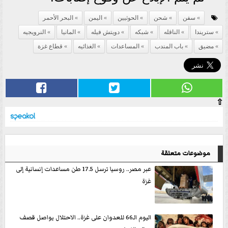
سفن
شحن
الحوثيين
اليمن
البحر الأحمر
ستريندا
الناقله
شبكه
دويتش فيله
المانيا
النرويجيه
مضيق
باب المندب
المساعدات
الغذائيه
قطاع غزة
⇧
موضوعات متعلقة
عبر مصر.. روسيا ترسل 17.5 طن مساعدات إنسانية إلى
غزة
اليوم الـ66 للعدوان على غزة.. الاحتلال يواصل قصف