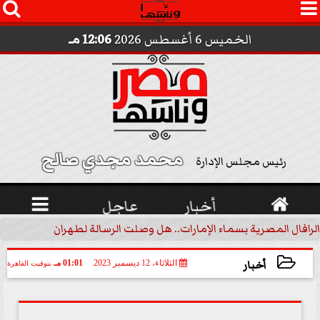




الخميس 6 أغسطس 2026
12:06 مـ
محمد مجدي صالح 
رئيس مجلس الإدارة

أخبار
عاجل

الرافال المصرية بسماء الإمارات.. هل وصلت الرسالة لطهران؟.. ”ماعت ج
أخبار
الثلاثاء، 12 ديسمبر 2023
01:01 مـ
بتوقيت القاهرة
2023-12-12 13:01:16