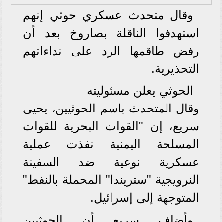
وقال متحدث عسكري حوثي إنهم
استهدفوا الناقلة بصاروخ بعد أن
رفض طاقمها الرد على نداءاتهم
التحذيرية.
الحوثي يعلن مسئوليته
وقال المتحدث باسم الحوثيين، يحيى
سريع، إن "القوات البحرية للقوات
المسلحة اليمنية نفذت عملية
عسكرية نوعية ضد السفينة
النرويجية "ستريندا" المحملة بالنفط"
المتوجهة إلى إسرائيل.
وأضاف سريع أن الحوثيين