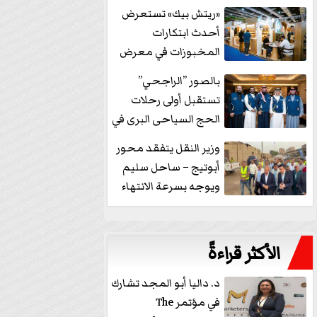
خفض الفائدة
«ريتش بيك» تستعرض
أحدث ابتكارات
المخبوزات في معرض
كافيكس2026 وتطرح 10
بالصور ”الراجحي”
منتجات...
تستقبل أولى رحلات
الحج السياحى البرى في
مكة بالهدايا...
وزير النقل يتفقد محور
أبوتيج – ساحل سليم
ويوجه بسرعة الانتهاء
من...
الأكثر قراءةً
د. داليا أبو المجد تشارك
في مؤتمر The