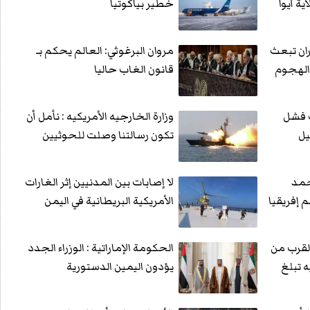
ة أيوا
خطير بياكوتيا
ران تبعث
مروان البرغوثي: العالم يحكم بـ
 الهجوم
قانون الغاب حاليا
ت فشل
وزارة الخارجيه الأمريكيه : نأمل أن
يل
تكون رسالتنا وصلت للحوثيين
حمد
لا إصابات بين المدنيين إثر الغارات
 إفريقيا
الأمريكية البريطانية في اليمن
لقرب من
الحكومة الإماراتية : الوزراء الجدد
ه تبلغ
يؤدون اليمين الدستورية