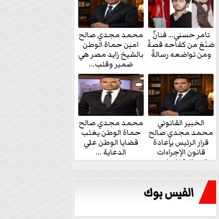
تامر حسني… فنانٌ
محمد مجدي صالح
صَنَعَ من كفاحه قصةً
امين حماة الوطن
ومن تواضعه رسالةً
بالشيخ زايد مصر هي
ضمير وقلب...
الخبير القانوني
محمد مجدي صالح
محمد مجدي صالح
حماة الوطن يغلب
قرار الرئيس بإعادة
قضايا الوطن علي
قانون الإجراءات
الدعاية ...
الجنائية للنواب...
الفيس بوك