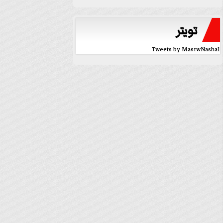
تويتر
Tweets by MasrwNasha1