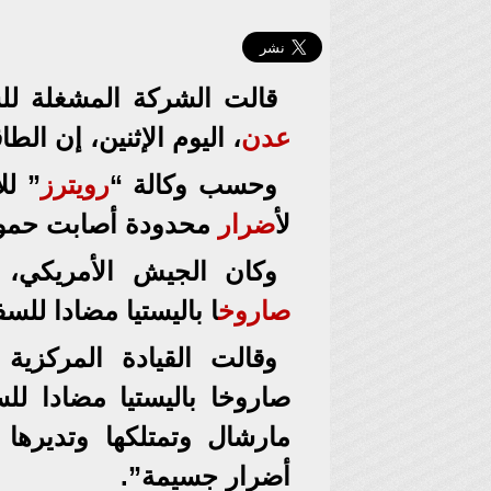
قالت الشركة المشغلة للس
عدن
، اليوم الإثنين، إن ال
وحسب وكالة “
رويترز
” لل
ل
أضرار
محدودة أصابت حمولت
وكان الجيش الأمريكي، ق
صاروخ
ا باليستيا مضادا لل
وقالت القيادة المركزية
صاروخا باليستيا مضادا ل
مارشال وتمتلكها وتديرها
أضرار جسيمة”.