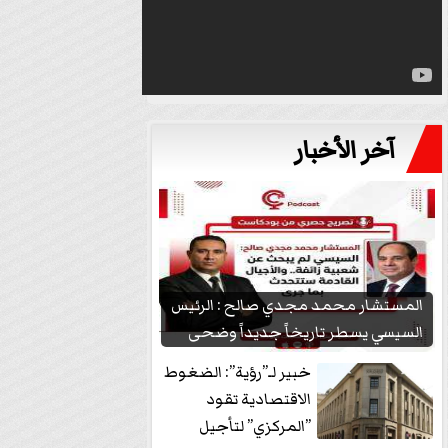
آخر الأخبار
المستشار محمد مجدي صالح : الرئيس
السيسي يسطر تاريخاً جديداً وضحى
بشعبيته...
خبير لـ”رؤية”: الضغوط
الاقتصادية تقود
”المركزي” لتأجيل