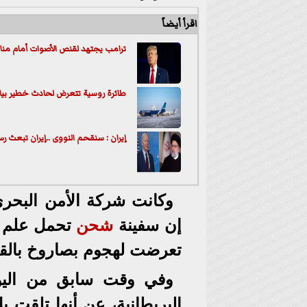
اقرأ أيضاً
ترامب يجتهد لقنص الأصوات أمام منافس
طائرة روسية تتعرض لحادث خطير بياك
إيران : سنقحم النووى ..إيران تبعث ر
وكانت شركة الأمن البحري ا
إن سفينة
شحن
تحمل علم جز
تعرضت لهجوم بصاروخ بالقر
وفي وقت سابق من اليو
البريطانية، عن أنها تلقت ب