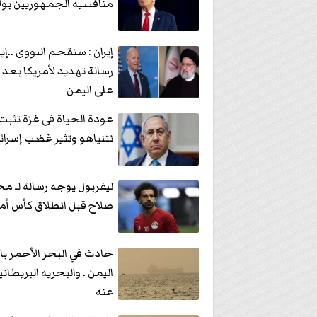
منافسيه الجمهوريين بولاي
إيران : سنقحم النووى ..إي
رسالة تهديد لأمريكا بعد
على اليمن
عودة الحياة فى غزة تثب
نتنياهو وتثير غضب إسرائ
ليفربول يوجه رسالة لـ م
صلاح قبل انطلاق كأس أمم
حادث في البحر الأحمر با
اليمن . والبحريه البريطاني
عنه