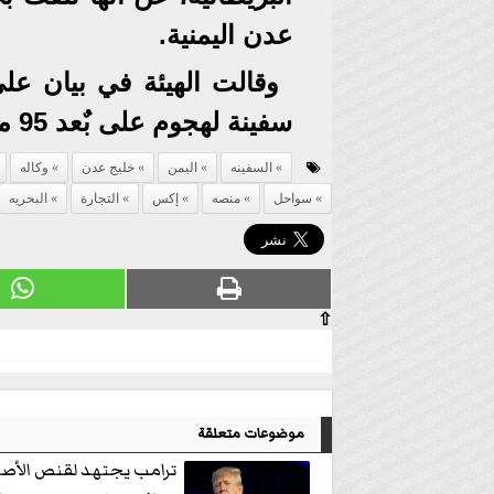
عدن اليمنية.
وقالت الهيئة في بيان عل
سفينة لهجوم على بٌعد 95 ميلا بحريا من سواحل عدن اليمنية.
السفينه
اليمن
خليج عدن
وكاله
سواحل
منصه
إكس
التجارة
البحريه
⇧
موضوعات متعلقة
ترامب يجتهد لقنص الأصو