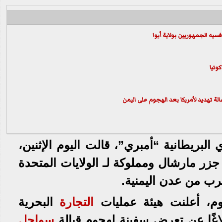
يه الجمهوريين بولاية أيوا
وتيا
سالة تهديد لأمريكا بعد الهجوم على
اليمن
لبريطانية “أمبري”، قالت اليوم الإثنين،
ر مارشال ومملوكة لـ الولايات المتحدة
ب من عدن اليمنية.
م، أعلنت هيئة عمليات
التجارة
البحرية
لاغًا عن تعرض سفينة لهجوم قبالة
سواحل