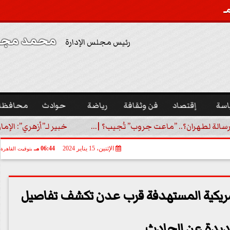
محمد مجدي
رئيس مجلس الإدارة
اسة
إقتصاد
فن وثقافة
رياضة
حوادث
محافظا
رسالة لطهران؟.. ”ماعت جروب” تُجيب؟ |...
خبير لـ”أزهري”: الإما
الإثنين، 15 يناير 2024
06:44 مـ
بتوقيت القاهرة
أمريكية المستهدفة قرب عدن تكشف تفاصيل
يدة عن الحادث