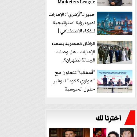
Marketers League
وتدير جلسة...
خبير لـ”أزهري”: الإمارات
لديها رؤية استراتيجية
للذكاء الاصطناعي |
فيديو
الرافال المصرية بسماء
الإمارات.. هل وصلت
الرسالة لطهران؟..
”ماعت جروب” تُجيب؟
”أسفاليا” تتعاون مع
|...
”هواوي كلاود” لتوفير
حلول الحوسبة
السحابية والأمن
السيبراني في...
اخترنا لك