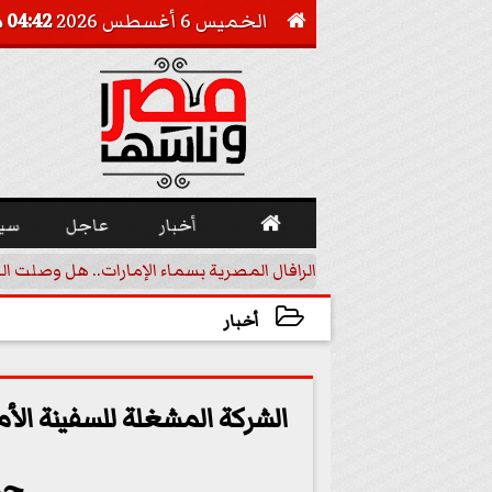
الخميس 6 أغسطس 2026
04:42 مـ


أخبار
عاجل
سي
أجيل خفض الفائدة
الرافال المصرية بسماء الإمارات.. هل وصلت ال
أخبار
2024-01-15 18:44:39
الشركة المشغلة للسفينة ال
جد