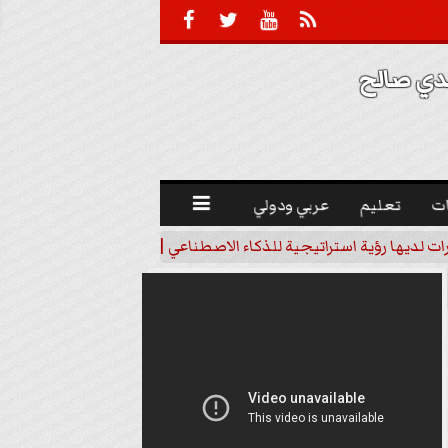





 صالح 
ت
تعليم
عربي ودولي

رات لديها رؤية استراتيجية للذكاء الاصطناعي | فيديو
خبير اقتصاد