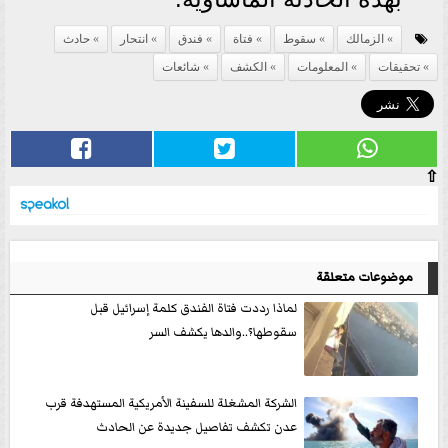
الزمالك
سقوط
فتاة
فندق
انتحار
حادث
تحقيقات
المعلومات
الكشف
شائعات
⇧
موضوعات متعلقة
لماذا رددت فتاة الفندق كلمة إسرائيل قبل
سقوطها؟..والدها يكشف السر
الشركة المشغلة للسفينة الأمريكية المستهدفة قرب
عدن تكشف تفاصيل جديدة عن الحادث