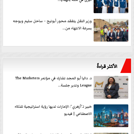
وزير النقل يتفقد محور أبوتيج – ساحل سليم ويوجه
بسرعة الانتهاء من...
الأكثر قراءةً
د. داليا أبو المجد تشارك في مؤتمر The Marketers
League وتدير جلسة...
خبير لـ”أزهري”: الإمارات لديها رؤية استراتيجية للذكاء
الاصطناعي | فيديو