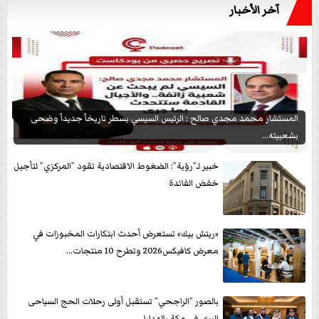
آخر الأخبار
المستشار محمد مجدي صالح : الرئيس السيسي يسطر تاريخاً جديداً وضحى
بشعبيته...
خبير لـ”رؤية”: الضغوط الاقتصادية تقود ”المركزي” لتأجيل
خفض الفائدة
«ريتش بيك» تستعرض أحدث ابتكارات المخبوزات في
معرض كافيكس2026 وتطرح 10 منتجات...
بالصور ”الراجحي” تستقبل أولى رحلات الحج السياحى
البرى في مكة بالهدايا...