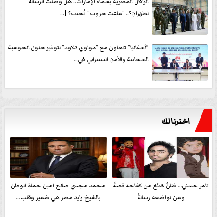
الرافال المصرية بسماء الإمارات.. هل وصلت الرسالة
لطهران؟.. ”ماعت جروب” تُجيب؟ |...
”أسفاليا” تتعاون مع ”هواوي كلاود” لتوفير حلول الحوسبة
السحابية والأمن السيبراني في...
اخترنا لك
تامر حسني… فنانٌ صَنَعَ من كفاحه قصةً
محمد مجدي صالح امين حماة الوطن
ومن تواضعه رسالةً
بالشيخ زايد مصر هي ضمير وقلب...