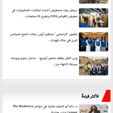
«ريتش بيك» تستعرض أحدث ابتكارات المخبوزات في
معرض كافيكس2026 وتطرح 10 منتجات...
بالصور ”الراجحي” تستقبل أولى رحلات الحج السياحى
البرى في مكة بالهدايا...
وزير النقل يتفقد محور أبوتيج – ساحل سليم ويوجه
بسرعة الانتهاء من...
الأكثر قراءةً
د. داليا أبو المجد تشارك في مؤتمر The Marketers
League وتدير جلسة...