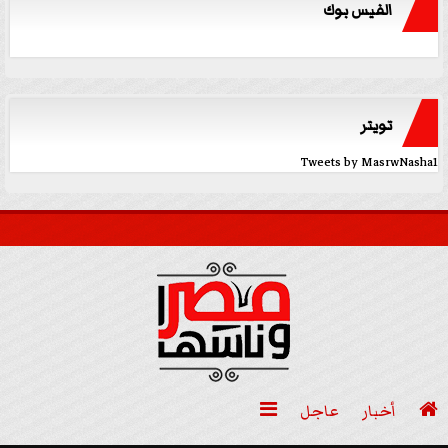
الفيس بوك
تويتر
Tweets by MasrwNasha1

أخبار
عاجل
