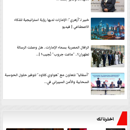
خبير لـ”أزهري”: الإمارات لديها رؤية استراتيجية للذكاء
الاصطناعي | فيديو
الرافال المصرية بسماء الإمارات.. هل وصلت الرسالة
لطهران؟.. ”ماعت جروب” تُجيب؟ |...
”أسفاليا” تتعاون مع ”هواوي كلاود” لتوفير حلول الحوسبة
السحابية والأمن السيبراني في...
اخترنا لك