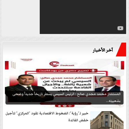
آخر الأخبار
المستشار محمد مجدي صالح : الرئيس السيسي يسطر تاريخاً جديداً وضحى
بشعبيته...
خبير لـ”رؤية”: الضغوط الاقتصادية تقود ”المركزي” لتأجيل
خفض الفائدة