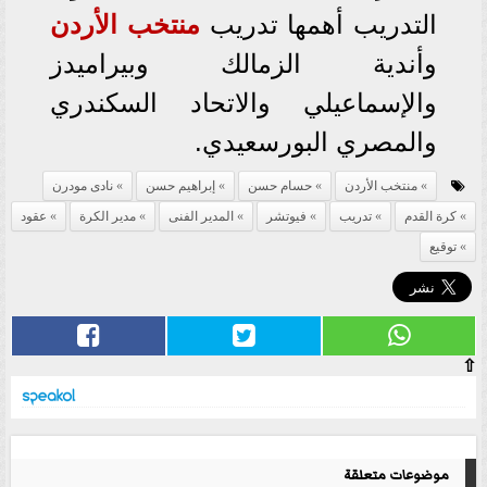
التدريب أهمها تدريب
منتخب الأردن
وأندية الزمالك وبيراميدز
والإسماعيلي والاتحاد السكندري
والمصري البورسعيدي.
منتخب الأردن
حسام حسن
إبراهيم حسن
نادى مودرن
كرة القدم
تدريب
فيوتشر
المدير الفنى
مدير الكرة
عقود
توقيع
⇧
موضوعات متعلقة