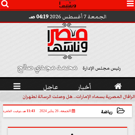




الجمعة 7 أغسطس 2026
04:19 صـ
محمد مجدي صالح 
رئيس مجلس الإدارة

أخبار
عاجل

الرافال المصرية بسماء الإمارات.. هل وصلت الرسالة لطهران؟.. ”ماعت ج
رياضة
الجمعة، 26 يناير 2024
11:43 مـ
بتوقيت القاهرة
2024-01-26 23:43:41