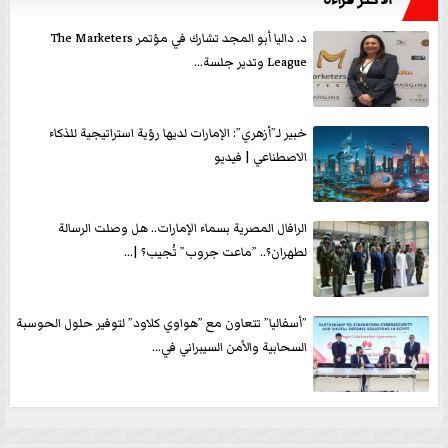
د. داليا أبو المجد تشارك في مؤتمر The Marketers
League وتدير جلسة...
خبير لـ”أزهري”: الإمارات لديها رؤية استراتيجية للذكاء
الاصطناعي | فيديو
الرافال المصرية بسماء الإمارات.. هل وصلت الرسالة
لطهران؟.. ”ماعت جروب” تُجيب؟ |...
”أسفاليا” تتعاون مع ”هواوي كلاود” لتوفير حلول الحوسبة
السحابية والأمن السيبراني في...