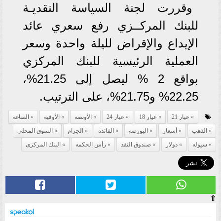
وقررت لجنة السياسة النقديـة
للبنك المركــزي رفع سعري عائد
الإيداع والإقراض لليلة واحدة وسعر
العملية الرئيسية للبنك المركزي
بواقع 2 % ليصل إلى 21.25%،
22.25% و21.75%، على الترتيب.
عيار 21
عيار 18
عيار 24
الأونصه
الأوقيه
الصاغه
الذهب
أسعار
البورصه
الفائدة
الجرام
السوق المحلى
سيوله
دولار
صندوق النقد
رأس الحكمه
البنك المركزى
⇧