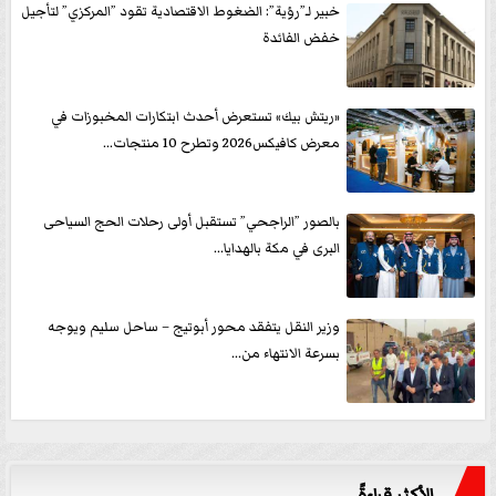
خبير لـ”رؤية”: الضغوط الاقتصادية تقود ”المركزي” لتأجيل
خفض الفائدة
«ريتش بيك» تستعرض أحدث ابتكارات المخبوزات في
معرض كافيكس2026 وتطرح 10 منتجات...
بالصور ”الراجحي” تستقبل أولى رحلات الحج السياحى
البرى في مكة بالهدايا...
وزير النقل يتفقد محور أبوتيج – ساحل سليم ويوجه
بسرعة الانتهاء من...
الأكثر قراءةً