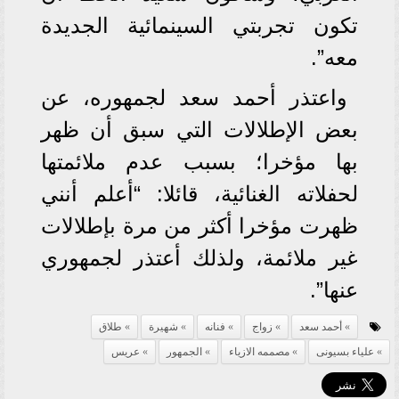
تكون تجربتي السينمائية الجديدة
معه”.
واعتذر أحمد سعد لجمهوره، عن
بعض الإطلالات التي سبق أن ظهر
بها مؤخرا؛ بسبب عدم ملائمتها
لحفلاته الغنائية، قائلا: “أعلم أنني
ظهرت مؤخرا أكثر من مرة بإطلالات
غير ملائمة، ولذلك أعتذر لجمهوري
عنها”.
أحمد سعد
زواج
فنانه
شهيرة
طلاق
علياء بسيونى
مصممه الازياء
الجمهور
عريس