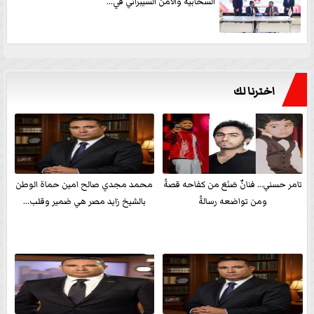
السحابية والأمن السيبراني في...
اخترنا لك
تامر حسني… فنانٌ صَنَعَ من كفاحه قصةً
محمد مجدي صالح امين حماة الوطن
ومن تواضعه رسالةً
بالشيخ زايد مصر هي ضمير وقلب...