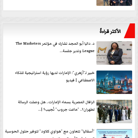
الأكثر قراءةً
د. داليا أبو المجد تشارك في مؤتمر The Marketers
League وتدير جلسة...
خبير لـ”أزهري”: الإمارات لديها رؤية استراتيجية للذكاء
الاصطناعي | فيديو
الرافال المصرية بسماء الإمارات.. هل وصلت الرسالة
لطهران؟.. ”ماعت جروب” تُجيب؟ |...
”أسفاليا” تتعاون مع ”هواوي كلاود” لتوفير حلول الحوسبة