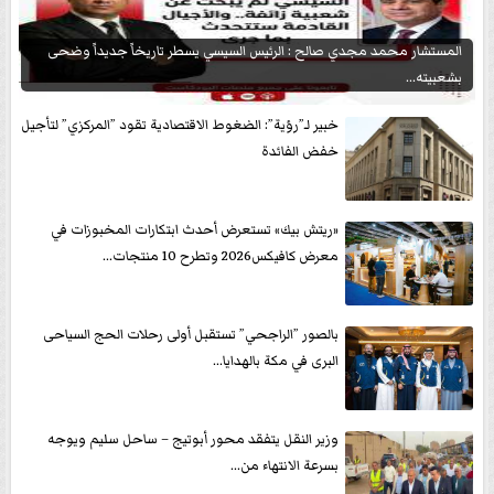
المستشار محمد مجدي صالح : الرئيس السيسي يسطر تاريخاً جديداً وضحى
بشعبيته...
خبير لـ”رؤية”: الضغوط الاقتصادية تقود ”المركزي” لتأجيل
خفض الفائدة
«ريتش بيك» تستعرض أحدث ابتكارات المخبوزات في
معرض كافيكس2026 وتطرح 10 منتجات...
بالصور ”الراجحي” تستقبل أولى رحلات الحج السياحى
البرى في مكة بالهدايا...
وزير النقل يتفقد محور أبوتيج – ساحل سليم ويوجه
بسرعة الانتهاء من...