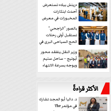
خفض الفائدة
«ريتش بيك» تستعرض
أحدث ابتكارات
المخبوزات في معرض
كافيكس2026 وتطرح 10
بالصور ”الراجحي”
منتجات...
تستقبل أولى رحلات
الحج السياحى البرى في
مكة بالهدايا...
وزير النقل يتفقد محور
أبوتيج – ساحل سليم
ويوجه بسرعة الانتهاء
من...
الأكثر قراءةً
د. داليا أبو المجد تشارك
في مؤتمر The