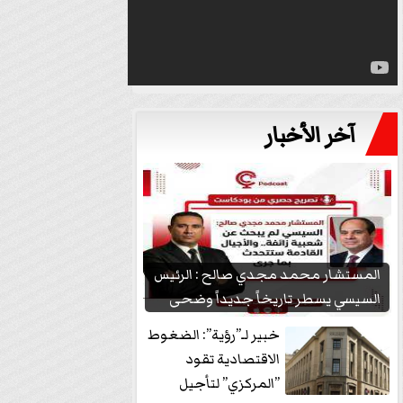
آخر الأخبار
المستشار محمد مجدي صالح : الرئيس
السيسي يسطر تاريخاً جديداً وضحى
بشعبيته...
خبير لـ”رؤية”: الضغوط
الاقتصادية تقود
”المركزي” لتأجيل