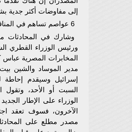
المصدران إن هناك تقدما ت
إلى مفاوضات أكثر جدية بشأن 
6 عواصم تساهم في المناقشات .. والحسم لدى حماس
وشارك في المحادثات مدير
ورئيس الوزراء القطري الش
المخابرات المصرية عباس كا
مدير الموساد والشين بيت 
إسرائيل وسيقدم إحاطة 
السبت أو الأحد، وتقول ا
الوزراء على الإطار الجديد
الآخرون، فسوف تعقد اجتما
مصدر مطلع على المحادثات