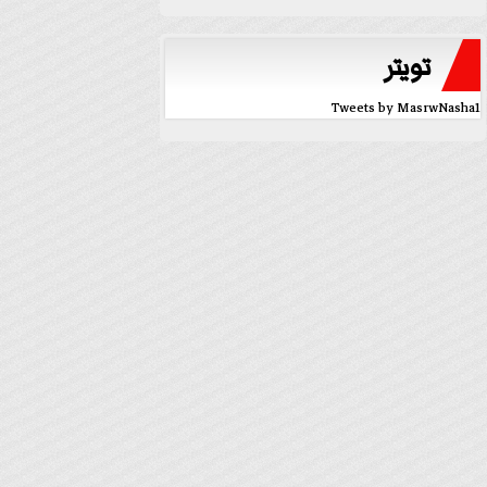
تويتر
Tweets by MasrwNasha1