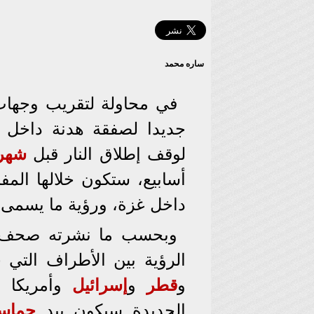
ساره محمد
في محاولة لتقريب وجهات 
جديدا لصفقة هدنة داخل
لوقف إطلاق النار قبل
شهر
أسابيع، ستكون خلالها الم
داخل غزة، ورؤية ما يسمى 
وبحسب ما نشرته صحف أم
الرؤية بين الأطراف الت
و
قطر
و
إسرائيل
وأمريكا و
الجديدة سيكون بيد
حماس