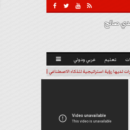





 صالح 
ت
تعليم
عربي ودولي

رات لديها رؤية استراتيجية للذكاء الاصطناعي | فيديو
خبير اقتصاد