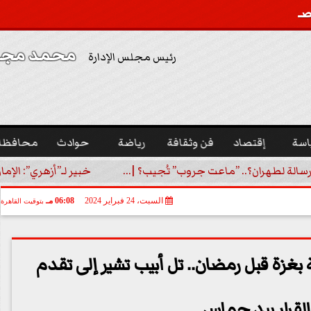
محمد مجدي
رئيس مجلس الإدارة
اسة
إقتصاد
فن وثقافة
رياضة
حوادث
محافظا
رسالة لطهران؟.. ”ماعت جروب” تُجيب؟ |...
خبير لـ”أزهري”: الإما
السبت، 24 فبراير 2024
06:08 مـ
بتوقيت القاهرة
غزة قبل رمضان.. تل أبيب تشير إلى تقدم
القرار بيد حماس