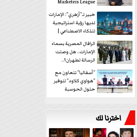
Marketers League
وتدير جلسة...
خبير لـ”أزهري”: الإمارات
لديها رؤية استراتيجية
للذكاء الاصطناعي |
فيديو
الرافال المصرية بسماء
الإمارات.. هل وصلت
الرسالة لطهران؟..
”ماعت جروب” تُجيب؟
”أسفاليا” تتعاون مع
|...
”هواوي كلاود” لتوفير
حلول الحوسبة
السحابية والأمن
السيبراني في...
اخترنا لك