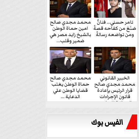
تامر حسني… فنانٌ
محمد مجدي صالح
صَنَعَ من كفاحه قصةً
امين حماة الوطن
ومن تواضعه رسالةً
بالشيخ زايد مصر هي
ضمير وقلب...
الخبير القانوني
محمد مجدي صالح
محمد مجدي صالح
حماة الوطن يغلب
قرار الرئيس بإعادة
قضايا الوطن علي
قانون الإجراءات
الدعاية ...
الجنائية للنواب...
الفيس بوك