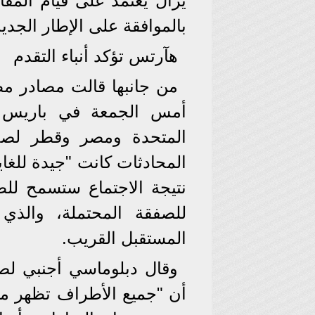
يزال يعتمد على قيام المف
بالموافقة على الإطار الجديد 
هآرتس تؤكد أنباء التقدم
من جانبها قالت مصادر مط
أمس الجمعة في باريس بي
المتحدة ومصر وقطر لصحي
المحادثات كانت "جيدة للغاي
نتيجة الاجتماع ستسمح ل
للصفقة المحتملة، والذي
المستقبل القريب.
وقال دبلوماسي أجنبي لصح
أن "جميع الأطراف تظهر مر