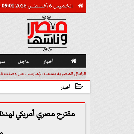
الخميس 6 أغسطس 2026
09:01 صـ


أخبار
عاجل
سي
أجيل خفض الفائدة
الرافال المصرية بسماء الإمارات.. هل وصلت ال
أخبار
2024-02-24 18:08:58
مقترح مصري أمريكي لهدنة ب
و