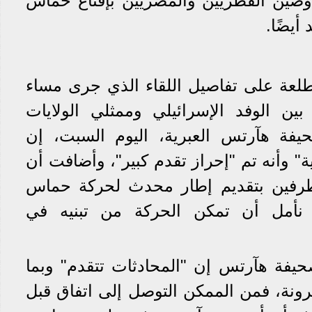
اوضين القطريين والمصريين بإقناع حماس
أيضًا.
لعة على تفاصيل اللقاء الذي جرى مساء
ن الوفد الإسرائيلي وممثلي الولايات
فة هآرتس العبرية، اليوم السبت، إن
ة" وأنه تم "إحراز تقدم كبير"، وأضافت أن
لطرفين بتقديم إطار محدث لحركة حماس
 نأمل أن تمكن الحركة من تبنيه في
يفة هآرتس إن "المحادثات تتقدم" وبما
ونة، فمن الممكن التوصل إلى اتفاق قبل