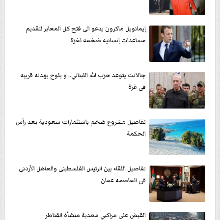
إيمانويل ماكرون يدعو الى فتح كل المعابر لتقديم
مساعدات إنسانيه ضخمه لغزة
جالانت يتوعد حزب الله اللبناني.. و يلوح بهدنه قريبه
فى غزة
تفاصيل مشروع ضخم باستثمارات سعودية بعد رأس
الحكمة
تفاصيل اللقاء بين الرئيس الفلسطينى والعاهل الأردنى
فى العاصمه عمان
القبض على مراكبي معدية منشأة القناطر