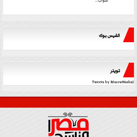
للنواب...
الفيس بوك
تويتر
Tweets by MasrwNasha1