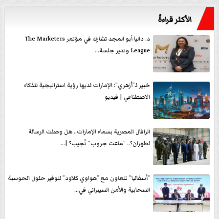
الأكثر قراءةً
د. داليا أبو المجد تشارك في مؤتمر The Marketers
League وتدير جلسة...
خبير لـ”أزهري”: الإمارات لديها رؤية استراتيجية للذكاء
الاصطناعي | فيديو
الرافال المصرية بسماء الإمارات.. هل وصلت الرسالة
لطهران؟.. ”ماعت جروب” تُجيب؟ |...
”أسفاليا” تتعاون مع ”هواوي كلاود” لتوفير حلول الحوسبة
السحابية والأمن السيبراني في...