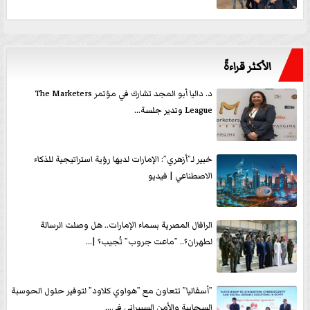
الأكثر قراءةً
د. داليا أبو المجد تشارك في مؤتمر The Marketers
League وتدير جلسة...
خبير لـ”أزهري”: الإمارات لديها رؤية استراتيجية للذكاء
الاصطناعي | فيديو
الرافال المصرية بسماء الإمارات.. هل وصلت الرسالة
لطهران؟.. ”ماعت جروب” تُجيب؟ |...
”أسفاليا” تتعاون مع ”هواوي كلاود” لتوفير حلول الحوسبة
السحابية والأمن السيبراني في...