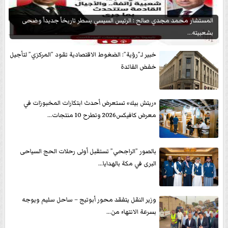
المستشار محمد مجدي صالح : الرئيس السيسي يسطر تاريخاً جديداً وضحى
بشعبيته...
خبير لـ”رؤية”: الضغوط الاقتصادية تقود ”المركزي” لتأجيل
خفض الفائدة
«ريتش بيك» تستعرض أحدث ابتكارات المخبوزات في
معرض كافيكس2026 وتطرح 10 منتجات...
بالصور ”الراجحي” تستقبل أولى رحلات الحج السياحى
البرى في مكة بالهدايا...
وزير النقل يتفقد محور أبوتيج – ساحل سليم ويوجه
بسرعة الانتهاء من...