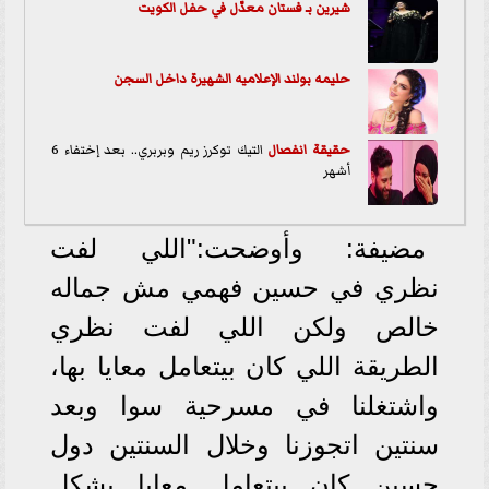
شيرين بـ فستان معدّل في حفل الكويت
حليمه بولند الإعلاميه الشهيرة داخل السجن
حقيقة
انفصال
التيك توكرز ريم وبربري.. بعد إختفاء 6
أشهر
مضيفة: وأوضحت:"اللي لفت
نظري في حسين فهمي مش جماله
خالص ولكن اللي لفت نظري
الطريقة اللي كان بيتعامل معايا بها،
واشتغلنا في مسرحية سوا وبعد
سنتين اتجوزنا وخلال السنتين دول
حسين كان بيتعامل معايا بشكل