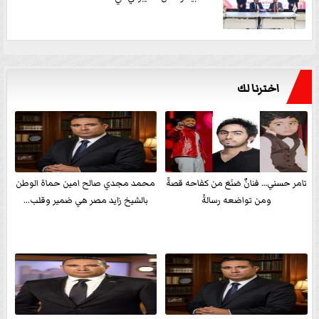
اخترنا لك
تامر حسني… فنانٌ صَنَعَ من كفاحه قصةً
محمد مجدي صالح امين حماة الوطن
ومن تواضعه رسالةً
بالشيخ زايد مصر هي ضمير وقلب...