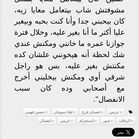
مشوفتش شاب بيتعامل معايا زيه،
كان بيحبني جدا وأنا كنت بحبه وبيغير
عليا أكتر ما أنا بغير عليه، وخلال فترة
جوازنا عمره ما خانني ومكنش عندي
شك لحظة أنه هيخونني علشان كده
مكنتش بغير عليه، بس هو راجل
شرقي أوي ومكنش بيخليني أخرج
مع أصحابي وده كان سبب
الانفصال".
عريس
فستان فرح
لقاء سويدان
حسين فهمى
الزفاف
صور
انستجرام
عريس
انفصال