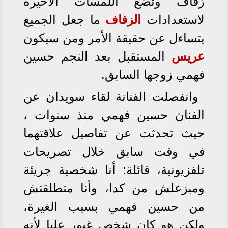
زفاف وتضع اللمسات الأخيرة
لاستعدادات
الزفاف
ما جعل الجميع
يتساءل عن حقيقة الأمر ومن سيكون
عريس
المستقبل بعد النجم حسين
فهمي زوجها السابق.
وانفصلت الفنانة لقاء سويدان عن
الفنان حسين فهمي منذ سنوات ،
حيث تحدثت عن تفاصيل علاقتهما
في وقت سابق خلال تصريحات
تلفزيونية، قائلة: أنا شخصية جريئة
ومبزعلش من كدا، وأنا متطلقتش
من حسين فهمي بسبب الغيرة،
ولكن هو كان شخص غيور عليا لأنه