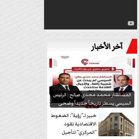
آخر الأخبار
المستشار محمد مجدي صالح : الرئيس
السيسي يسطر تاريخاً جديداً وضحى
بشعبيته...
خبير لـ”رؤية”: الضغوط
الاقتصادية تقود
”المركزي” لتأجيل