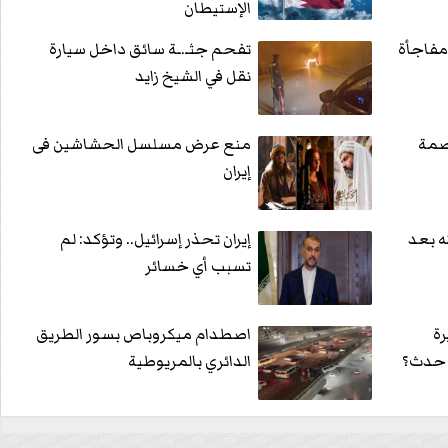
الإستيطان
مفاجأة
تفحم جثـ.ـة سائق داخل سيارة
نقل في الشيخ زايد
صمة
منع عرض مسلسل الحشاشين فى
إيران
ه بعد
إيران تحذر إسرائيل.. وتؤكد: لم
تسبب أي خسائر
رة
اصطدام ميكروباص بسور الطريق
ا حدث؟
الدائري بالمريوطية