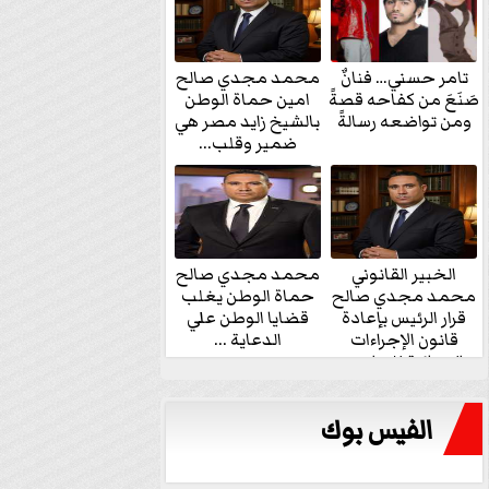
تامر حسني… فنانٌ
محمد مجدي صالح
صَنَعَ من كفاحه قصةً
امين حماة الوطن
ومن تواضعه رسالةً
بالشيخ زايد مصر هي
ضمير وقلب...
الخبير القانوني
محمد مجدي صالح
محمد مجدي صالح
حماة الوطن يغلب
قرار الرئيس بإعادة
قضايا الوطن علي
قانون الإجراءات
الدعاية ...
الجنائية للنواب...
الفيس بوك