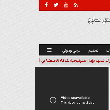





 صالح 
ت
تعليم
عربي ودولي

رات لديها رؤية استراتيجية للذكاء الاصطناعي | فيديو
خبير اقتصاد