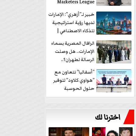
Marketers League
وتدير جلسة...
خبير لـ”أزهري”: الإمارات
لديها رؤية استراتيجية
للذكاء الاصطناعي |
فيديو
الرافال المصرية بسماء
الإمارات.. هل وصلت
الرسالة لطهران؟..
”ماعت جروب” تُجيب؟
”أسفاليا” تتعاون مع
|...
”هواوي كلاود” لتوفير
حلول الحوسبة
السحابية والأمن
السيبراني في...
اخترنا لك