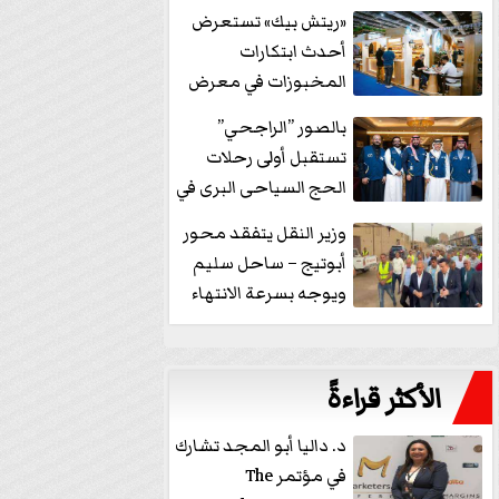
خفض الفائدة
«ريتش بيك» تستعرض
أحدث ابتكارات
المخبوزات في معرض
كافيكس2026 وتطرح 10
بالصور ”الراجحي”
منتجات...
تستقبل أولى رحلات
الحج السياحى البرى في
مكة بالهدايا...
وزير النقل يتفقد محور
أبوتيج – ساحل سليم
ويوجه بسرعة الانتهاء
من...
الأكثر قراءةً
د. داليا أبو المجد تشارك
في مؤتمر The