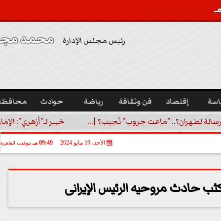
محمد مجدي
رئيس مجلس الإدارة
اسة
إقتصاد
فن وثقافة
رياضة
حوادث
محافظا
رسالة لطهران؟.. ”ماعت جروب” تُجيب؟ |...
خبير لـ”أزهري”: الإما
الأحد، 19 مايو 2024
09:49 مـ
بتوقيت القاهرة
كثب حادث مروحيه الرئيس الإيرانى