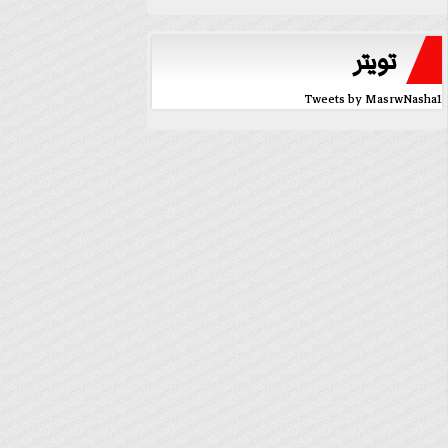
تويتر
Tweets by MasrwNasha1