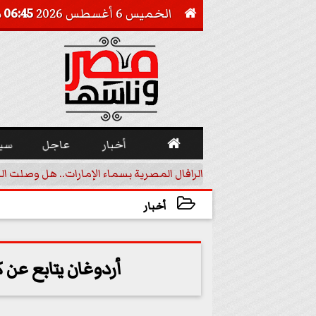
الخميس 6 أغسطس 2026
06:45 مـ


أخبار
عاجل
سي
أجيل خفض الفائدة
الرافال المصرية بسماء الإمارات.. هل وصلت ال
أخبار
2024-05-19 21:49:11
أردوغان يتابع عن 