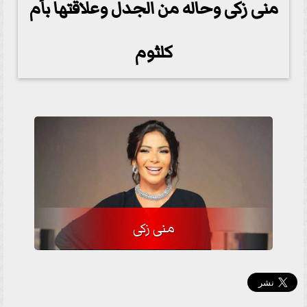
منى زكى وحاله من الجدل وعلاقتها بأم
كلثوم
منى زكى