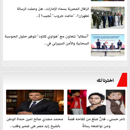
الرافال المصرية بسماء الإمارات.. هل وصلت الرسالة
لطهران؟.. ”ماعت جروب” تُجيب؟ |...
”أسفاليا” تتعاون مع ”هواوي كلاود” لتوفير حلول الحوسبة
السحابية والأمن السيبراني في...
اخترنا لك
تامر حسني… فنانٌ صَنَعَ من كفاحه قصةً
محمد مجدي صالح امين حماة الوطن
ومن تواضعه رسالةً
بالشيخ زايد مصر هي ضمير وقلب...