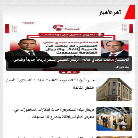
آخر الأخبار
المستشار محمد مجدي صالح : الرئيس السيسي يسطر تاريخاً جديداً وضحى
بشعبيته...
خبير لـ”رؤية”: الضغوط الاقتصادية تقود ”المركزي” لتأجيل
خفض الفائدة
«ريتش بيك» تستعرض أحدث ابتكارات المخبوزات في
معرض كافيكس2026 وتطرح 10 منتجات...