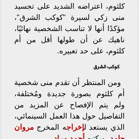
كلثوم، اعتراضه الشديد على تجسيد
منى زكي لسيرة "كوكب الشرق"،
مؤكدًا أنها لا تناسب الشخصية نهائيًا،
ناهيك عن أن طولها أقل من أم
كلثوم، على حد تعبيره.
كوكب الشرق
ومن المنتظر أن تقدم منى شخصية
أم كلثوم بصورة جديدة ومُختلفة،
ولم يتم الإفصاح عن المزيد من
التفاصيل حول هذا العمل السينمائي،
الذي يستعد ل
إخراج
ه المخرج
مروان
حامد
، ويكتبه
أحمد مراد
.