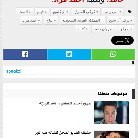
منى زمى
كوكب الشرق
أم كلثوم
فيلم
الست
تركى آل شيخ
المملكه العربيه السعوديه
إنتاج
أحمد مراد
إخراج
مروان حامد
كتابه
⇧
موضوعات متعلقة
ظهور أحمد الفيشاوى فاقد لتوازنه
حقيقه الفديو المخل للفنانه هبه نور