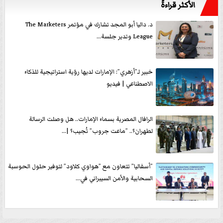
الأكثر قراءةً
د. داليا أبو المجد تشارك في مؤتمر The Marketers
League وتدير جلسة...
خبير لـ”أزهري”: الإمارات لديها رؤية استراتيجية للذكاء
الاصطناعي | فيديو
الرافال المصرية بسماء الإمارات.. هل وصلت الرسالة
لطهران؟.. ”ماعت جروب” تُجيب؟ |...
”أسفاليا” تتعاون مع ”هواوي كلاود” لتوفير حلول الحوسبة
السحابية والأمن السيبراني في...