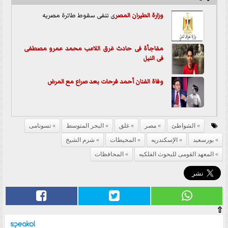
وزارة الطيران ال
مصر
ى تنفى سقوط طائرة مصريه
مفاجأة فى حادث غرق اللاعب محمد عمرو مصطفى
فى النيل
وفاة الفنان أحمد فرحات بعد صراع مع المرض
الشواطئ
مصر
غلق
البحر المتوسط
تسونامى
بورسعيد
الإسكندريه
المحيطات
شرم الشيخ
المعهد القومى للبحوث الفلكيه
المحافظات
⇧