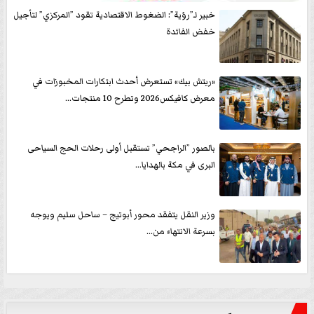
خبير لـ”رؤية”: الضغوط الاقتصادية تقود ”المركزي” لتأجيل
خفض الفائدة
«ريتش بيك» تستعرض أحدث ابتكارات المخبوزات في
معرض كافيكس2026 وتطرح 10 منتجات...
بالصور ”الراجحي” تستقبل أولى رحلات الحج السياحى
البرى في مكة بالهدايا...
وزير النقل يتفقد محور أبوتيج – ساحل سليم ويوجه
بسرعة الانتهاء من...