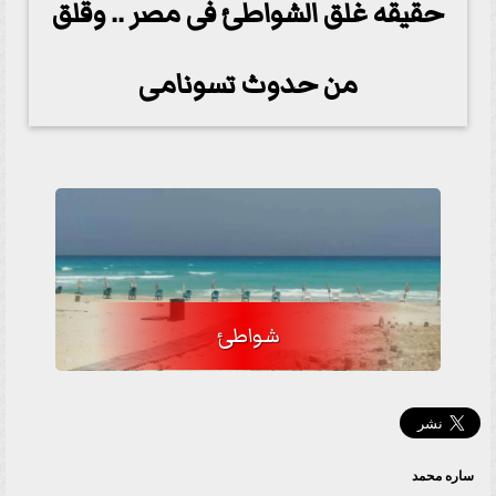
حقيقه غلق الشواطئ فى مصر .. وقلق
من حدوث تسونامى
شواطئ
ساره محمد