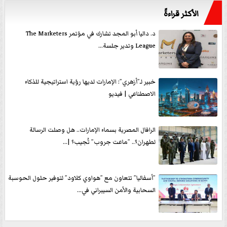
الأكثر قراءةً
د. داليا أبو المجد تشارك في مؤتمر The Marketers
League وتدير جلسة...
خبير لـ”أزهري”: الإمارات لديها رؤية استراتيجية للذكاء
الاصطناعي | فيديو
الرافال المصرية بسماء الإمارات.. هل وصلت الرسالة
لطهران؟.. ”ماعت جروب” تُجيب؟ |...
”أسفاليا” تتعاون مع ”هواوي كلاود” لتوفير حلول الحوسبة
السحابية والأمن السيبراني في...