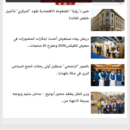
خبير لـ”رؤية”: الضغوط الاقتصادية تقود ”المركزي” لتأجيل
خفض الفائدة
«ريتش بيك» تستعرض أحدث ابتكارات المخبوزات في
معرض كافيكس2026 وتطرح 10 منتجات...
بالصور ”الراجحي” تستقبل أولى رحلات الحج السياحى
البرى في مكة بالهدايا...
وزير النقل يتفقد محور أبوتيج – ساحل سليم ويوجه
بسرعة الانتهاء من...