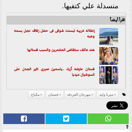
منسدلة علي كتفيها.
اقرأ أيضاً
إطلاله غريبه لبسنت شوقى فى حفل زفاف نجل بسمه
وهبه
هند عاكف ستقاضى المتنمرين والسبب فستانها
فستان عارضه أزياء ..ياسمين صبرى تثير الجدل على
السوشيال ميديا
ميرنا وليد
مهرجان الغردقه
فستان
مكياج
⇧