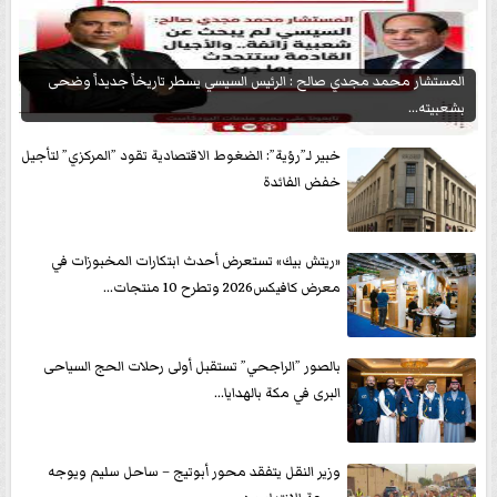
المستشار محمد مجدي صالح : الرئيس السيسي يسطر تاريخاً جديداً وضحى
بشعبيته...
خبير لـ”رؤية”: الضغوط الاقتصادية تقود ”المركزي” لتأجيل
خفض الفائدة
«ريتش بيك» تستعرض أحدث ابتكارات المخبوزات في
معرض كافيكس2026 وتطرح 10 منتجات...
بالصور ”الراجحي” تستقبل أولى رحلات الحج السياحى
البرى في مكة بالهدايا...
وزير النقل يتفقد محور أبوتيج – ساحل سليم ويوجه