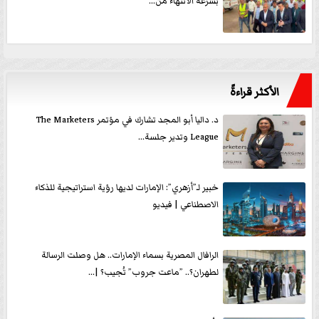
بسرعة الانتهاء من...
الأكثر قراءةً
د. داليا أبو المجد تشارك في مؤتمر The Marketers
League وتدير جلسة...
خبير لـ”أزهري”: الإمارات لديها رؤية استراتيجية للذكاء
الاصطناعي | فيديو
الرافال المصرية بسماء الإمارات.. هل وصلت الرسالة
لطهران؟.. ”ماعت جروب” تُجيب؟ |...