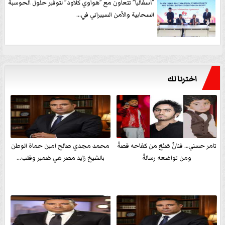
”أسفاليا” تتعاون مع ”هواوي كلاود” لتوفير حلول الحوسبة
السحابية والأمن السيبراني في...
اخترنا لك
تامر حسني… فنانٌ صَنَعَ من كفاحه قصةً
محمد مجدي صالح امين حماة الوطن
ومن تواضعه رسالةً
بالشيخ زايد مصر هي ضمير وقلب...