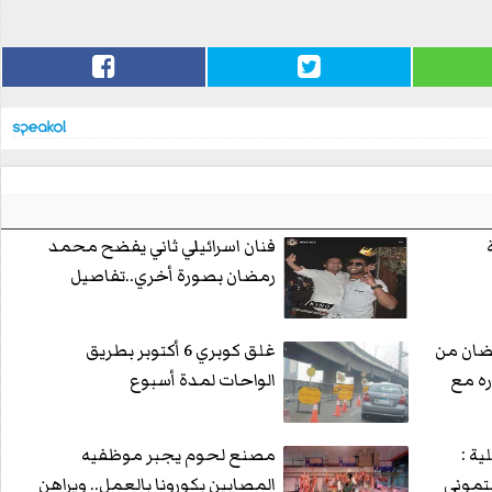
فنان اسرائيلي ثاني يفضح محمد
رمضان بصورة أخري..تفاصيل
ان من
غلق كوبري 6 أكتوبر بطريق
ره مع
الواحات لمدة أسبوع
ية :
مصنع لحوم يجبر موظفيه
تموني
المصابين بكورونا بالعمل.. ويراهن