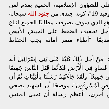
ى للشؤون الإسلامية، الجميع بعدم لعن
 جندى من
جنود الله
سبحانه
و الذي سوف يصرفه، مطالبًا الجميع اتباع
ن أجل تخفيف الضغط على الجيش الأبيض
ابعًا: "أطباء مصر أمانة يجب الحفاظ
جل ذَٰلِكَ كَتَبْنَا عَلَىٰ بَنِى إِسْرَائِيلَ أنه
َسَادٍ فِى الْأَرْضِ فَكَأَنَّمَا قَتَلَ النَّاسَ جَمِيعًا
سَ جَمِيعًا ۚ وَلَقَدْ جَاءَتْهُمْ رُسُلُنَا بِالْبَيِّنَاتِ ثُمَّ أن
فِى الْأَرْضِ لَمُسْرِفُونَ"، موضحًا أن الشهيد يضحي
 أخرى، "أعظم رسالة أن تحيى الجنس