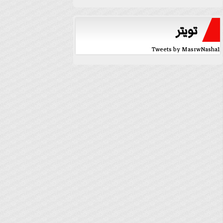
تويتر
Tweets by MasrwNasha1