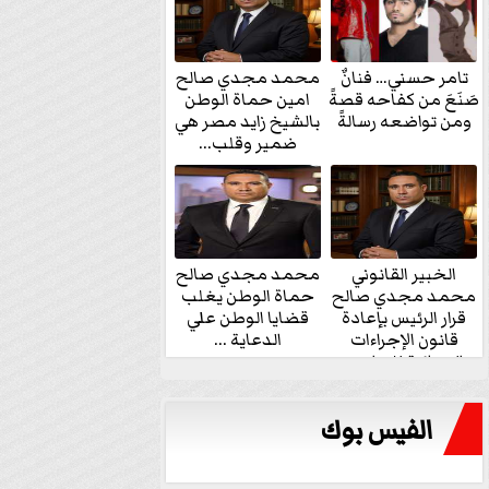
تامر حسني… فنانٌ
محمد مجدي صالح
صَنَعَ من كفاحه قصةً
امين حماة الوطن
ومن تواضعه رسالةً
بالشيخ زايد مصر هي
ضمير وقلب...
الخبير القانوني
محمد مجدي صالح
محمد مجدي صالح
حماة الوطن يغلب
قرار الرئيس بإعادة
قضايا الوطن علي
قانون الإجراءات
الدعاية ...
الجنائية للنواب...
الفيس بوك