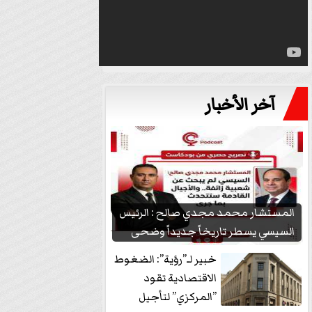
آخر الأخبار
المستشار محمد مجدي صالح : الرئيس
السيسي يسطر تاريخاً جديداً وضحى
بشعبيته...
خبير لـ”رؤية”: الضغوط
الاقتصادية تقود
”المركزي” لتأجيل