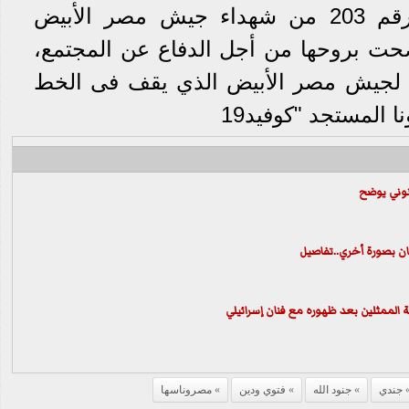
وأشار إلى أن الشهيدة رقم 203 من شهداء جيش مصر الأبيض
حت بروحها من أجل الدفاع عن المجتمع،
اء لجيش مصر الأبيض الذي يقف فى الخط
 المستجد "كوفيد19
نوني يوضح
ن بصورة أخري..تفاصيل
لممثلين بعد ظهوره مع فنان إسرائيلي
جندي
جنود الله
فتوي ودين
مصروناسها