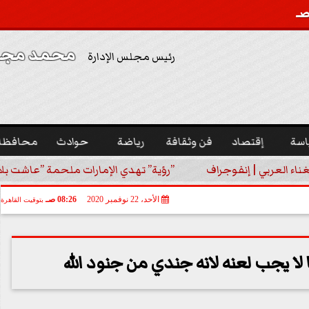
محمد مجدي
رئيس مجلس الإدارة
اسة
إقتصاد
فن وثقافة
رياضة
حوادث
محافظا
غناء العربي | إنفوجراف
”رؤية” تهدي الإمارات ملحمة ”عاشت بلا
الأحد، 22 نوفمبر 2020
08:26 صـ
بتوقيت القاهرة
 لا يجب لعنه لانه جندي من جنود الله