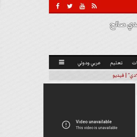





 صالح 
ت
تعليم
عربي ودولي

دي” | فيديو