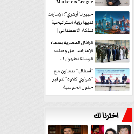
Marketers League
وتدير جلسة...
خبير لـ”أزهري”: الإمارات
لديها رؤية استراتيجية
للذكاء الاصطناعي |
فيديو
الرافال المصرية بسماء
الإمارات.. هل وصلت
الرسالة لطهران؟..
”ماعت جروب” تُجيب؟
”أسفاليا” تتعاون مع
|...
”هواوي كلاود” لتوفير
حلول الحوسبة
السحابية والأمن
السيبراني في...
اخترنا لك