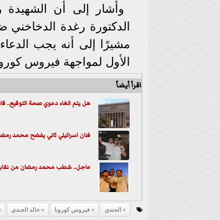
الدكتورة رغدة الدخاخني ض
مشيرًا إلى أنه يجب الدع
الأول لمواجهة فيروس كورونا
اقرأ أيضاً
هل يتم الغاء دعوي صحة التوقيع.. قا
فنان اسرائيلي ثاني يفضح محمد رمضا
عاجل.. شطب محمد رمضان من نقابة ا
الجندي
فيروس كورونا
خالد الجندي