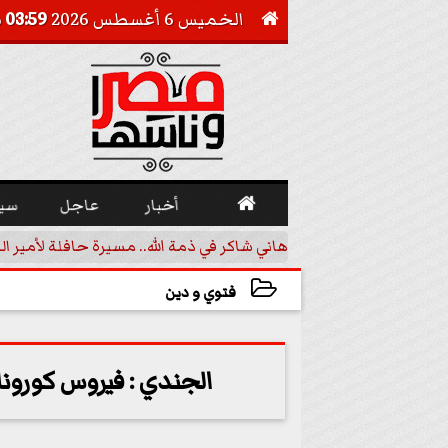
الخميس 6 أغسطس 2026
03:59 صـ


أخبار
عاجل
سي
 تقليدية في مالي
هاني شاكر في ذمة الله.. مسيرة حافلة لأمير ال
فتوي و دين
2020-11-22 08:26:51
الجندي : فيروس كورونا