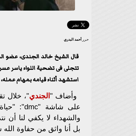
حرر
أحمد البدري
قال الشيخ خالد الجندى، عضو ال
تتجلى فى تضحية اللواء ياسر عسر، 
استشهد أثناء قيامه بمهام عمله،
وأضاف "
ال
جندي
"، خلال تق
على شاشة "
والشهداء لا يكفي لنا أن نت
بل أنا واثق من حفاوة الله 