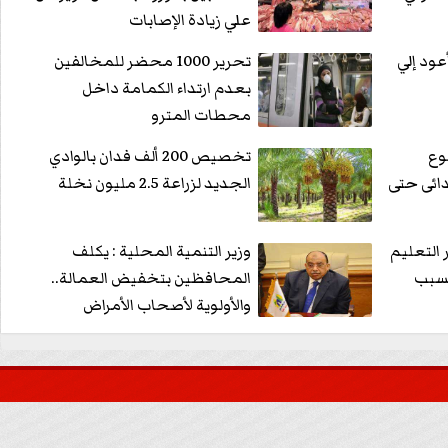
علي زيادة الإصابات
عود إلي
تحرير 1000 محضر للمخالفين
بعدم ارتداء الكمامة داخل
محطات المترو
وع
تخصيص 200 ألف فدان بالوادي
لطلاب من 4 ابتدائى حتى
الجديد لزراعة 2.5 مليون نخلة
 التعليم
وزير التنمية المحلية : يكلف
بسبب
المحافظين بتخفيض العمالة..
والأولوية لأصحاب الأمراض
المزمنه