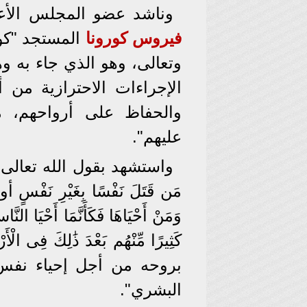
وناشد عضو المجلس الأعل
فيروس كورونا
المستجد "كوفيد-19"، كونه
وتعالى، وهو الذي جاء به وه
الإجراءات الاحترازية م
والحفاظ على أرواحهم، مت
عليهم".
واستشهد بقول الله تعالى: "مِنْ أ
مَن قَتَلَ نَفْسًا بِغَيْرِ نَفْسٍ أو ف
وَمَنْ أَحْيَاهَا فَكَأَنَّمَا أَحْيَا النَّا
كَثِيرًا مِّنْهُم بَعْدَ ذَٰلِكَ 
بروحه من أجل إحياء نفس
البشري".