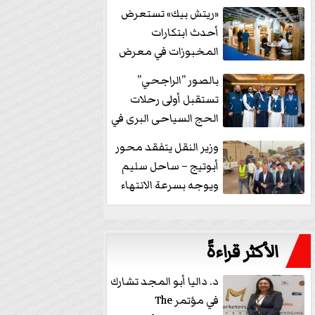
خفض الفائدة
«ريتش بيك» تستعرض
أحدث ابتكارات
المخبوزات في معرض
كافيكس2026 وتطرح 10
بالصور ”الراجحي”
منتجات...
تستقبل أولى رحلات
الحج السياحى البرى في
مكة بالهدايا...
وزير النقل يتفقد محور
أبوتيج – ساحل سليم
ويوجه بسرعة الانتهاء
من...
الأكثر قراءةً
د. داليا أبو المجد تشارك
في مؤتمر The