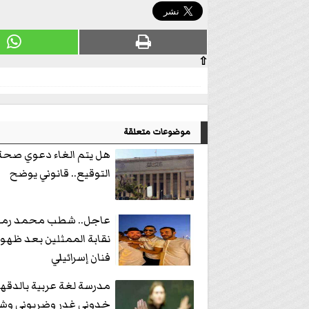
⇧
موضوعات متعلقة
هل يتم الغاء دعوي صحة
التوقيع.. قانوني يوضح
عاجل.. شطب محمد رمض
نقابة الممثلين بعد ظهو
فنان إسرائيلي
مدرسة لغة عربية بالدقهل
خدوني غدر وضربوني وش