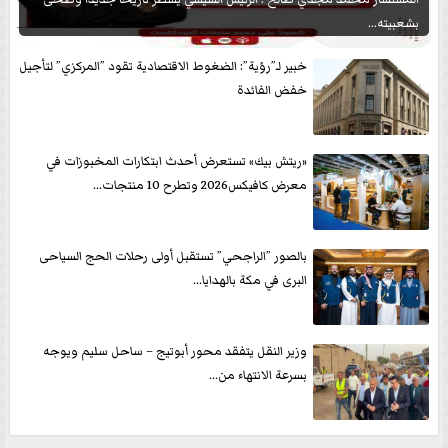
بشعبيته...
خبير لـ”رؤية”: الضغوط الاقتصادية تقود ”المركزي” لتأجيل
خفض الفائدة
«ريتش بيك» تستعرض أحدث ابتكارات المخبوزات في
معرض كافيكس2026 وتطرح 10 منتجات...
بالصور ”الراجحي” تستقبل أولى رحلات الحج السياحى
البرى في مكة بالهدايا...
وزير النقل يتفقد محور أبوتيج – ساحل سليم ويوجه
بسرعة الانتهاء من...