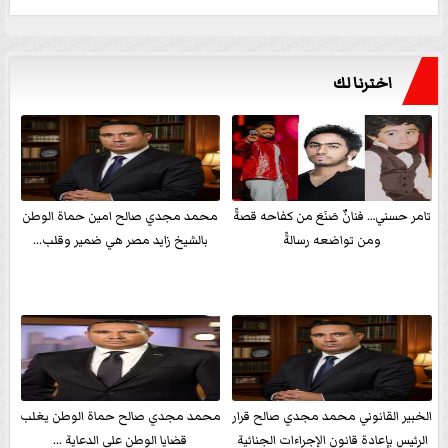
اخترنا لك
تامر حسني… فنانٌ صَنَعَ من كفاحه قصةً
محمد مجدي صالح امين حماة الوطن
ومن تواضعه رسالةً
بالشيخ زايد مصر هي ضمير وقلب...
الخبير القانوني محمد مجدي صالح قرار
محمد مجدي صالح حماة الوطن يغلب
الرئيس بإعادة قانون الإجراءات الجنائية
قضايا الوطن علي الدعاية ...