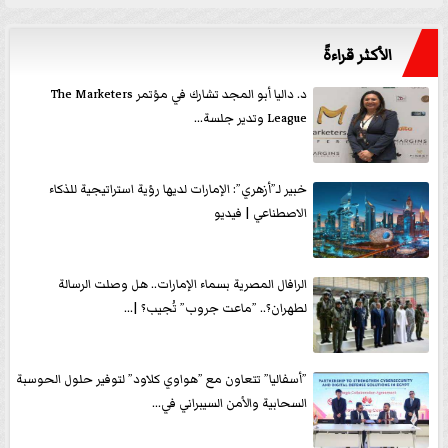
الأكثر قراءةً
د. داليا أبو المجد تشارك في مؤتمر The Marketers
League وتدير جلسة...
خبير لـ”أزهري”: الإمارات لديها رؤية استراتيجية للذكاء
الاصطناعي | فيديو
الرافال المصرية بسماء الإمارات.. هل وصلت الرسالة
لطهران؟.. ”ماعت جروب” تُجيب؟ |...
”أسفاليا” تتعاون مع ”هواوي كلاود” لتوفير حلول الحوسبة
السحابية والأمن السيبراني في...