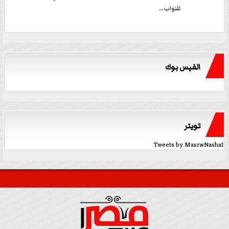
للنواب...
الفيس بوك
تويتر
Tweets by MasrwNasha1