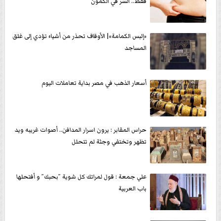
فقط.. السر في الكمون
«إلبس الكمامة»| الأوقاف تحذر من أشياء تؤدي إلى غلق
المساجد
أسعار الذهب في مصر بداية تعاملات اليوم
حراس المقابر : يرون اسرار المدافن.. أصوات غريبه ويد
تظهر وتختفي وجثة لم تتحلل
علي جمعة : قول لمراتك كل شوية ”بحبك” و أفتحلها
باب العربية