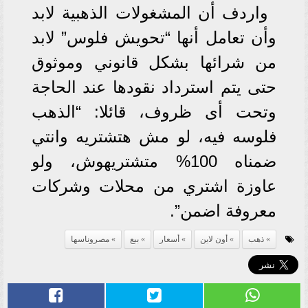
واردف أن المشغولات الذهبية لابد
وأن تعامل أنها “تحويش فلوس” لابد
من شرائها بشكل قانوني وموثوق
حتى يتم استرداد نقودها عند الحاجة
وتحت أى ظروف، قائلا: “الذهب
فلوسه فيه، لو مش هتشتريه وانتي
ضمناه 100% متشتريهوش، ولو
عاوزة اشتري من محلات وشركات
معروفة اضمن”.
ذهب
أون لاين
أسعار
بيع
مصروناسها