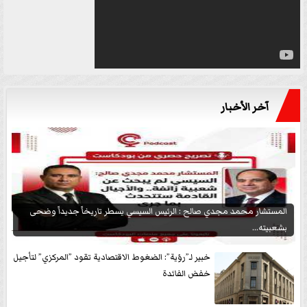
آخر الأخبار
المستشار محمد مجدي صالح : الرئيس السيسي يسطر تاريخاً جديداً وضحى
بشعبيته...
خبير لـ”رؤية”: الضغوط الاقتصادية تقود ”المركزي” لتأجيل
خفض الفائدة