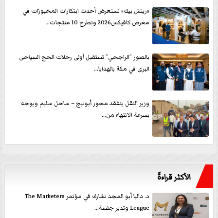
«ريتش بيك» تستعرض أحدث ابتكارات المخبوزات في
معرض كافيكس2026 وتطرح 10 منتجات...
بالصور ”الراجحي” تستقبل أولى رحلات الحج السياحى
البرى في مكة بالهدايا...
وزير النقل يتفقد محور أبوتيج – ساحل سليم ويوجه
بسرعة الانتهاء من...
الأكثر قراءةً
د. داليا أبو المجد تشارك في مؤتمر The Marketers
League وتدير جلسة...