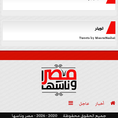
تويتر
Tweets by MasrwNasha1

أخبار
عاجل

جميع الحقوق محفوظة
©
2020 - 2026 - مصر وناسها