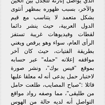
الذي يواصل إثارته للجدل بين الحين
والآخر، بسبب ظهوره بمظهر أنثوى
بشكل متعمد لا يتناسب مع قيم
الدول العربية، حيث ينشر دائما
لقطات وفيديوهات غريبة تستفز
الرأى العام، سواء وهو يرقص ويغني
بطريقة الفتيات، حيث كان آخر
مواقفه إعلانه "حمله" عبر حسابه
بموقع "فيس بوك"، ونشر صورة
لاختبار حمل يدعى أنه له معلقا عليها
قائلا :"صباح المصايب، طلعت حامل
من طليقى"، مما وصفه رواد مواقع
التواصل أنه لديه حالة من الهوس