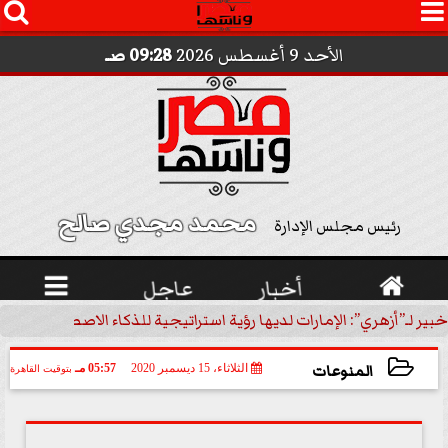




الأحد 9 أغسطس 2026
09:28 صـ
محمد مجدي صالح 
رئيس مجلس الإدارة

أخبار
عاجل

 رؤية استراتيجية للذكاء الاصطناعي | فيديو
خبير اقتصادي: أسعار ال
المنوعات
الثلاثاء، 15 ديسمبر 2020
05:57 مـ
بتوقيت القاهرة
2020-12-15 17:57:28