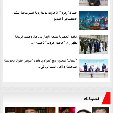
خبير لـ”أزهري”: الإمارات لديها رؤية استراتيجية للذكاء
الاصطناعي | فيديو
الرافال المصرية بسماء الإمارات.. هل وصلت الرسالة
لطهران؟.. ”ماعت جروب” تُجيب؟ |...
”أسفاليا” تتعاون مع ”هواوي كلاود” لتوفير حلول الحوسبة
السحابية والأمن السيبراني في...
اخترنا لك