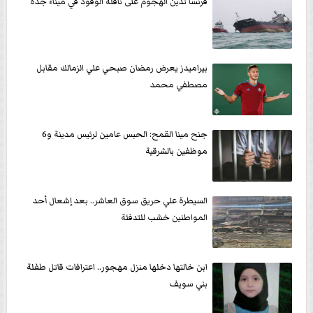
فرنسا تدين الهجوم على ناقلة الوقود في ميناء جدة
بيراميدز يعرض رمضان صبحي علي الزمالك مقابل
مصطفي محمد
جنح مينا القمح: الحبس عامين لرئيس مدينة و6
موظفين بالشرقية
السيطرة علي حريق سوق العاشر.. بعد إشعال أحد
المواطنين خشب للتدفئة
ابن خالتها دخلها منزل مهجور.. اعترافات قاتل طفلة
بني سويف