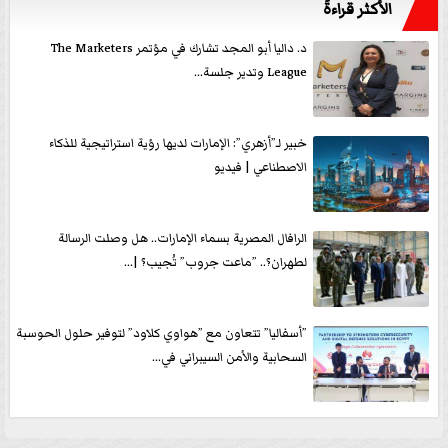
الأكثر قراءةً
د. داليا أبو المجد تشارك في مؤتمر The Marketers
League وتدير جلسة...
خبير لـ”أزهري”: الإمارات لديها رؤية استراتيجية للذكاء
الاصطناعي | فيديو
الرافال المصرية بسماء الإمارات.. هل وصلت الرسالة
لطهران؟.. ”ماعت جروب” تُجيب؟ |...
”أسفاليا” تتعاون مع ”هواوي كلاود” لتوفير حلول الحوسبة
السحابية والأمن السيبراني في...