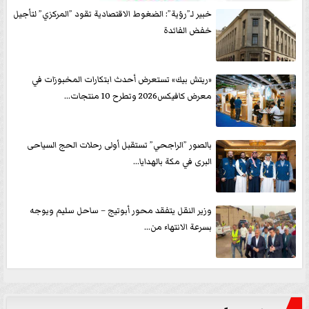
خبير لـ”رؤية”: الضغوط الاقتصادية تقود ”المركزي” لتأجيل
خفض الفائدة
«ريتش بيك» تستعرض أحدث ابتكارات المخبوزات في
معرض كافيكس2026 وتطرح 10 منتجات...
بالصور ”الراجحي” تستقبل أولى رحلات الحج السياحى
البرى في مكة بالهدايا...
وزير النقل يتفقد محور أبوتيج – ساحل سليم ويوجه
بسرعة الانتهاء من...