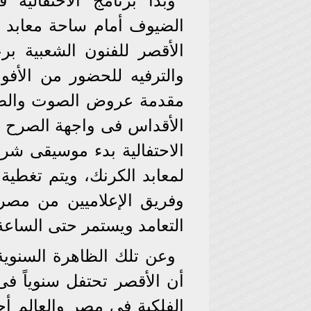
وبدأ برنامج الاحتفالي
الضيوف أمام ساحة معابد ا
الأقصر للفنون الشعبية برعا
والترفيه للحضور من الأفوا
مقدمة عروض الصوت والضو
الأقداس فى واجهة الصرح ا
الاحتفالية بدء موسيقى شر
لمعابد الكرنك، ويتم تغ
وفريق الإعلاميين من مصر 
التعامد ويستمر حتى الساعة 
وعن تلك الظاهرة السنوية
الفلكية فى مصر والعالم أ