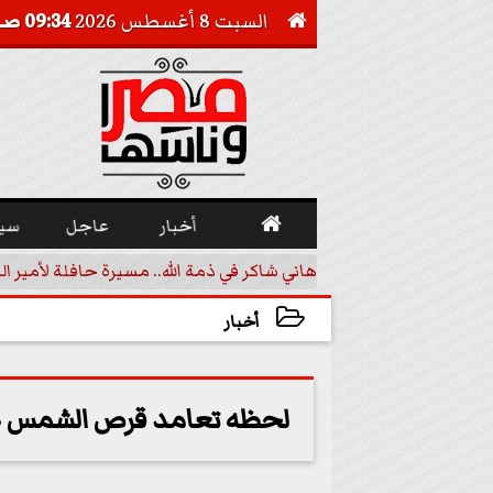
السبت 8 أغسطس 2026
09:34 صـ


أخبار
عاجل
سي
 تقليدية في مالي
هاني شاكر في ذمة الله.. مسيرة حافلة لأمير ال
أخبار
2022-12-21 07:43:29
لحظه تعامد قرص الشمس عل