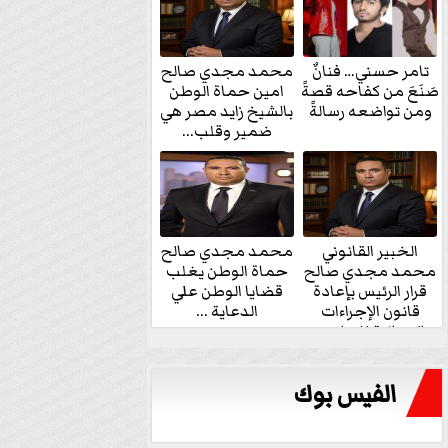
تامر حسني… فنانٌ
محمد مجدي صالح
صَنَعَ من كفاحه قصةً
امين حماة الوطن
ومن تواضعه رسالةً
بالشيخ زايد مصر هي
ضمير وقلب...
الخبير القانوني
محمد مجدي صالح
محمد مجدي صالح
حماة الوطن يغلب
قرار الرئيس بإعادة
قضايا الوطن علي
قانون الإجراءات
الدعاية ...
الجنائية للنواب...
الفيس بوك