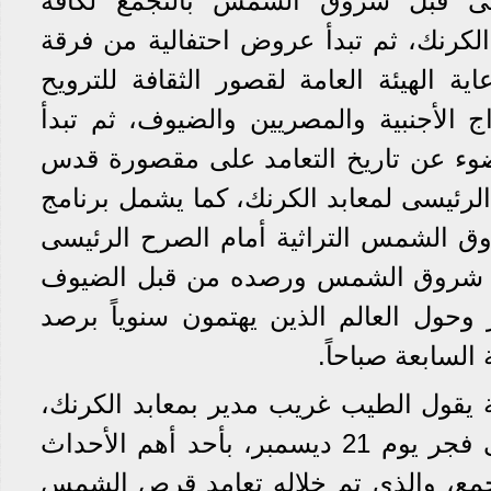
ة فى قبل شروق الشمس بالتجمع لكافة
لكرنك، ثم تبدأ عروض احتفالية من فرقة
ية الهيئة العامة لقصور الثقافة للترويح
ج الأجنبية والمصريين والضيوف، ثم تبدأ
ء عن تاريخ التعامد على مقصورة قدس
لرئيسى لمعابد الكرنك، كما يشمل برنامج
وق الشمس التراثية أمام الصرح الرئيسى
طية شروق الشمس ورصده من قبل الضيوف
وحول العالم الذين يهتمون سنوياً برصد
السابعة صباحاً.
 يقول الطيب غريب مدير بمعابد الكرنك،
أن الأقصر تحتفل سنوياً فى فجر يوم 21 ديسمبر، بأحد أهم الأحداث
جمع، والذي تم خلاله تعامد قرص الشمس