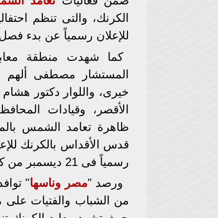
ضمن فعاليات
تعامد الش
للإعلان رسمياً عن بدء فصل
كما شهدت منطقة معاب
المستشار مصطفى ألهم مح
خيرى، واللوار دكتور هشام ع
الأقصر، وقيادات المحافظ
ظاهرة تعامد الشمس بالم
قدس الأقداس بالكرنك للإعل
رسمياً فى 21 ديسمبر من كل عام.
ورصد "
مصر وناسها
" توافد
من الشباب والفتيات على م
حيث تشهد معابد الكرنك تن