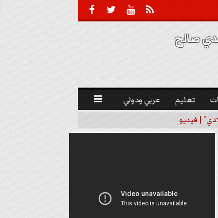





 صالح 
ت
تعليم
عربي ودولي

دي” | فيديو