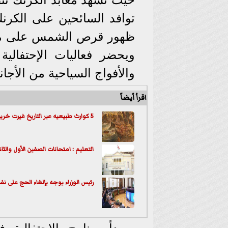
توافد السائحين على الكرن
ظهور قرص الشمس على مقص
ويحضر فعاليات الإحتفالية
والأفواج السياحية من الأجا
اقرأ أيضاً
5 كوارث طبيعيه عبر التاريخ غيرت خريطه الأرض .. أبرزها الطاعون الأنطونى
التعليم : امتحانات الصفين الأول والث
رئيس الوزراء يوجه بإلغاء الحج على نفق