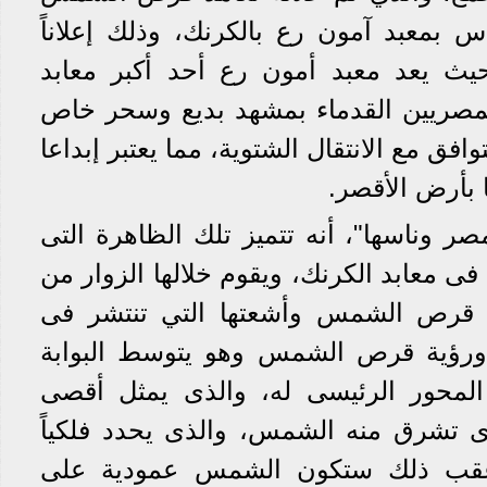
بمعبد آمون رع بالكرنك، وذلك إعلاناً
 حيث يعد معبد أمون رع أحد أكبر معابد
لمصريين القدماء بمشهد بديع وسحر خاص
 مع الانتقال الشتوية، مما يعتبر إبداعا
ا بأرض الأقصر.
 وناسها"، أنه تتميز تلك الظاهرة التى
ى معابد الكرنك، ويقوم خلالها الزوار من
ية قرص الشمس وأشعتها التي تنتشر فى
 ورؤية قرص الشمس وهو يتوسط البوابة
المحور الرئيسى له، والذى يمثل أقصى
ى تشرق منه الشمس، والذى يحدد فلكياً
 وعقب ذلك ستكون الشمس عمودية على