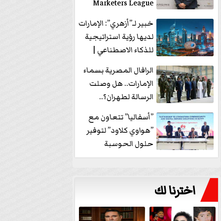
Marketers League
وتدير جلسة...
خبير لـ”أزهري”: الإمارات
لديها رؤية استراتيجية
للذكاء الاصطناعي |
فيديو
الرافال المصرية بسماء
الإمارات.. هل وصلت
الرسالة لطهران؟..
”ماعت جروب” تُجيب؟
”أسفاليا” تتعاون مع
|...
”هواوي كلاود” لتوفير
حلول الحوسبة
السحابية والأمن
السيبراني في...
اخترنا لك