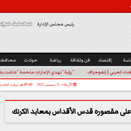
محمد مجدي
رئيس مجلس الإدارة
اسة
إقتصاد
فن وثقافة
رياضة
حوادث
محافظا
غناء العربي | إنفوجراف
”رؤية” تهدي الإمارات ملحمة ”عاشت بلا
الأربعاء، 21 ديسمبر 2022
07:43 صـ
بتوقيت القاهرة
ى مقصوره قدس الأقداس بمعابد الكرنك