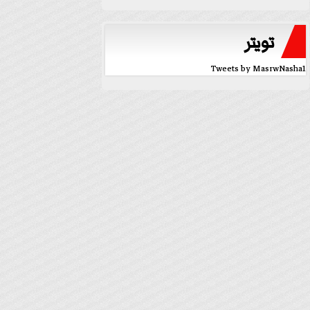
تويتر
Tweets by MasrwNasha1