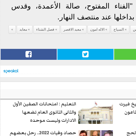
"الفناء المفتوح، صالة الأعمدة، وقدس
بداخلها عند منتصف النهار.
س
السياح
الاله امون
معبد الاقصر
فصل الشتاء
معابد
ريخ غيرت
التعليم : امتحانات الصفين الأول
طاعون
والثانى الثانوى العام تضعها
الادارات وليست موحده
الحج
حصاد وفيات 2022.. رحل بعضهم