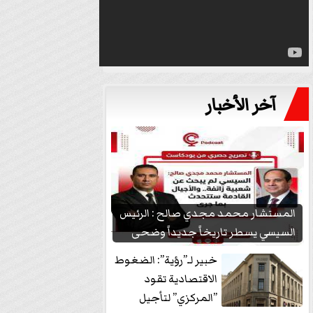
آخر الأخبار
المستشار محمد مجدي صالح : الرئيس
السيسي يسطر تاريخاً جديداً وضحى
بشعبيته...
خبير لـ”رؤية”: الضغوط
الاقتصادية تقود
”المركزي” لتأجيل