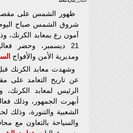
المحرر
ساره محمد
ظهور الشمس على مقصو
شروق الشمس صباح اليوم 
آمون رع بمعابد الكرنك، وذ
21 ديسمبر، وحضر فعالي
ومديرية الأمن والأفواج
السي
وشهدت معابد الكرنك ق
عن تاريخ التعامد على م
الرئيس لمعابد الكرنك،
أبهرت الجمهور، وذلك فعال
الشعبية والتنورة، وذلك لحض
والسياحة بالتعاون مع محا