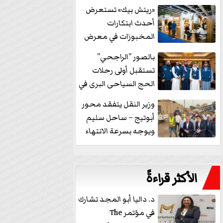
خفض الفائدة
«ريتش بيك» تستعرض
أحدث ابتكارات
المخبوزات في معرض
كافيكس2026 وتطرح 10
بالصور ”الراجحي”
منتجات...
تستقبل أولى رحلات
الحج السياحى البرى في
مكة بالهدايا...
وزير النقل يتفقد محور
أبوتيج – ساحل سليم
ويوجه بسرعة الانتهاء
من...
الأكثر قراءةً
د. داليا أبو المجد تشارك
في مؤتمر The