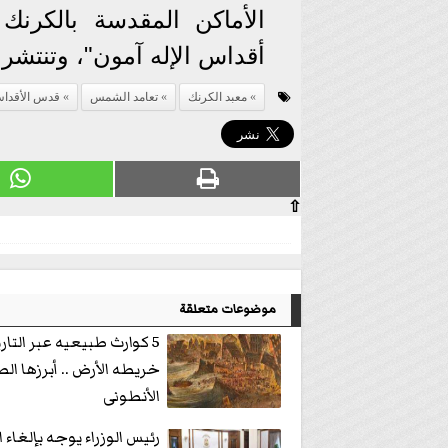
الأماكن المقدسة بالكرنك 
أقداس الإله آمون"، وتنتشر 
معبد الكرنك
تعامد الشمس
قدس الأقدا
⇧
موضوعات متعلقة
5 كوارث طبيعيه عبر التا
خريطه الأرض .. أبرزها ال
الأنطونى
رئيس الوزراء يوجه بإلغاء 