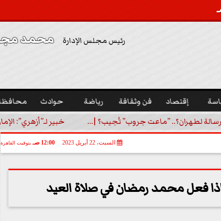
محمد مجدي
رئيس مجلس الإدارة
اسة
إقتصاد
فن وثقافة
رياضة
حوادث
محافظا
رسالة لطهران؟.. ”ماعت جروب” تُجيب؟ |...
خبير لـ”أزهري”: الإما
السبت، 22 أبريل 2023
12:00 صـ
بتوقيت القاهرة
اذا فعل محمد رمضان في صلاة العيد