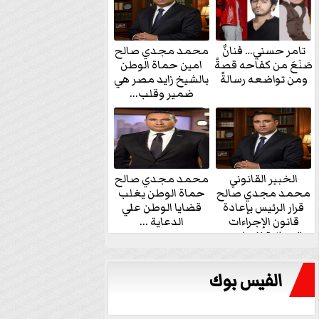
تامر حسني… فنانٌ
محمد مجدي صالح
صَنَعَ من كفاحه قصةً
امين حماة الوطن
ومن تواضعه رسالةً
بالشيخ زايد مصر هي
ضمير وقلب...
الخبير القانوني
محمد مجدي صالح
محمد مجدي صالح
حماة الوطن يغلب
قرار الرئيس بإعادة
قضايا الوطن علي
قانون الإجراءات
الدعاية ...
الجنائية للنواب...
الفيس بوك