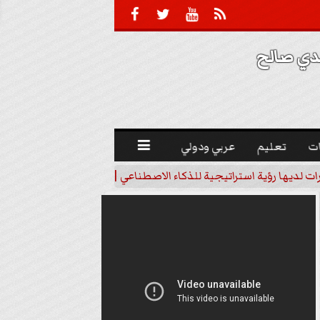





 صالح 
ت
تعليم
عربي ودولي

رات لديها رؤية استراتيجية للذكاء الاصطناعي | فيديو
خبير اقتصاد