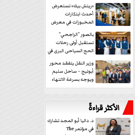
خفض الفائدة
«ريتش بيك» تستعرض
أحدث ابتكارات
المخبوزات في معرض
كافيكس2026 وتطرح 10
بالصور ”الراجحي”
منتجات...
تستقبل أولى رحلات
الحج السياحى البرى في
مكة بالهدايا...
وزير النقل يتفقد محور
أبوتيج – ساحل سليم
ويوجه بسرعة الانتهاء
من...
الأكثر قراءةً
د. داليا أبو المجد تشارك
في مؤتمر The