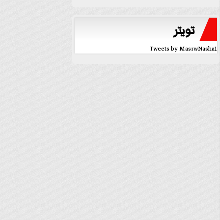
تويتر
Tweets by MasrwNasha1