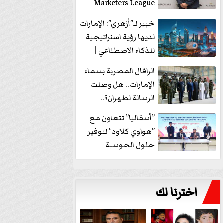
Marketers League
وتدير جلسة...
خبير لـ”أزهري”: الإمارات
لديها رؤية استراتيجية
للذكاء الاصطناعي |
فيديو
الرافال المصرية بسماء
الإمارات.. هل وصلت
الرسالة لطهران؟..
”ماعت جروب” تُجيب؟
”أسفاليا” تتعاون مع
|...
”هواوي كلاود” لتوفير
حلول الحوسبة
السحابية والأمن
السيبراني في...
اخترنا لك