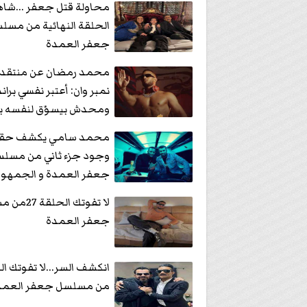
محاولة قتل جعفر ...شا
الحلقة النهائية من مسل
جعفر العمدة
محمد رمضان عن منتقد
نمبر وان: أعتبر نفسي براند
ومحدش بيسوّق لنفسه برق
محمد سامي يكشف حقي
وجود جزء ثاني من مسل
جعفر العمدة و الجمهور
”ياريت”
لا تفوتك الحل
جعفر العمدة
من مسلسل جعفر العمد