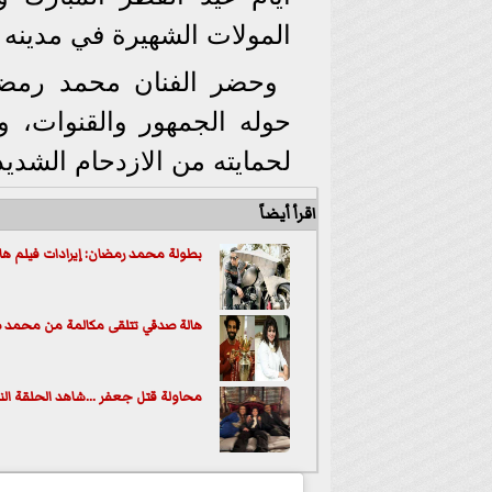
المولات الشهيرة في مدينه 6 أكتوبر.
وحضر الفنان محمد رمض
حوله الجمهور والقنوات، 
لحمايته من الازدحام الشديد
اقرأ أيضاً
بطولة محمد رمضان: إيرادات فيلم هار
هالة صدقي تتلقى مكالمة من محمد
محاولة قتل جعفر ...شاهد الحلقة ا