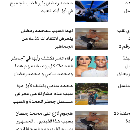
هد
محمد رمضان يثير غضب الجميع
سل
في أول أيام العيد
ي لقب
لهذا السبب...محمد رمضان
يتعرض لانتقادات لاذعة من
م 2
الجماهير
قة
وفاء عامر تكشف رأيها في ”جعفر
سل
العمدة”: كل يوم بشتمهم هما
 يعلق
ومحمد سامي و محمد رمضان
يرد
قة 27من مسلسل
محمد سامي يكشف لأول مرة
سبب عدم مشاركة مي عمر في
مسلسل جعفر العمدة و السبب
مفاجأة
انكشف السر...لا تفوتك الحلقة 26
هجوم لازع على محمد رمضان
ة
بسبب هذا الفيديو ... الجمهور:
امسح الفيديو ايه السخافة دي