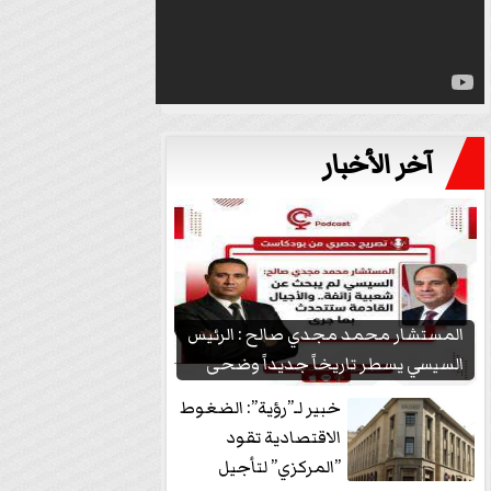
آخر الأخبار
المستشار محمد مجدي صالح : الرئيس
السيسي يسطر تاريخاً جديداً وضحى
بشعبيته...
خبير لـ”رؤية”: الضغوط
الاقتصادية تقود
”المركزي” لتأجيل