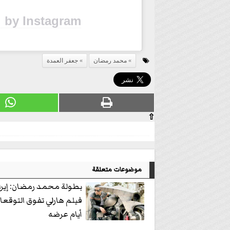
 by Instagram
محمد رمضان
جعفر العمدة
⇧
موضوعات متعلقة
بطولة محمد رمضان: إيرا
فيلم هارلي تفوق التوقعا
أيام عرضه