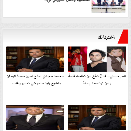
اخترنا لك
تامر حسني… فنانٌ صَنَعَ من كفاحه قصةً
محمد مجدي صالح امين حماة الوطن
ومن تواضعه رسالةً
بالشيخ زايد مصر هي ضمير وقلب...