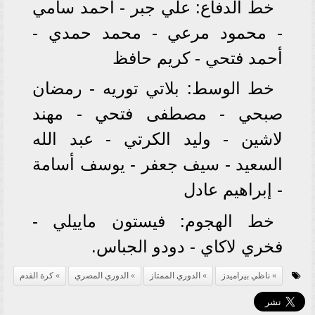
خط الدفاع: علي جبر - أحمد سامي
- محمود مرعي - محمد حمدي -
أحمد فتحي - كريم حافظ
خط الوسط: بلاتي توريه - رمضان
صبحي - مصطفى فتحي - مهند
لاشين - وليد الكرتي - عبد الله
السعيد - سيف جعفر - يوسف أسامة
- إبراهيم عادل
خط الهجوم: فيستون ماييلي -
فخري لاكاي - دودو الجباس.
ناظي بيراميدز
الدوري الممتاز
الدوري المصري
كرة القدم