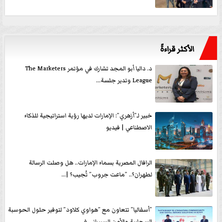
الأكثر قراءةً
د. داليا أبو المجد تشارك في مؤتمر The Marketers
League وتدير جلسة...
خبير لـ”أزهري”: الإمارات لديها رؤية استراتيجية للذكاء
الاصطناعي | فيديو
الرافال المصرية بسماء الإمارات.. هل وصلت الرسالة
لطهران؟.. ”ماعت جروب” تُجيب؟ |...
”أسفاليا” تتعاون مع ”هواوي كلاود” لتوفير حلول الحوسبة
السحابية والأمن السيبراني في...