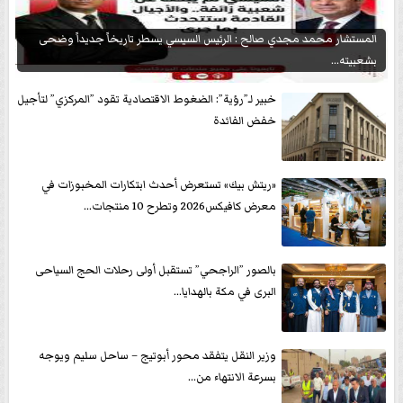
المستشار محمد مجدي صالح : الرئيس السيسي يسطر تاريخاً جديداً وضحى
بشعبيته...
خبير لـ”رؤية”: الضغوط الاقتصادية تقود ”المركزي” لتأجيل
خفض الفائدة
«ريتش بيك» تستعرض أحدث ابتكارات المخبوزات في
معرض كافيكس2026 وتطرح 10 منتجات...
بالصور ”الراجحي” تستقبل أولى رحلات الحج السياحى
البرى في مكة بالهدايا...
وزير النقل يتفقد محور أبوتيج – ساحل سليم ويوجه
بسرعة الانتهاء من...