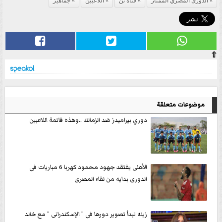
الدورى المصري الممتاز
قناة تن
اللاعبين
جماهير
⇧
موضوعات متعلقة
دوري بيراميدز ضد الزمالك ..وهذه قائمة اللاعبين
الأهلى يفتقد جهود محمود كهربا 6 مباريات فى
الدورى بدايه من لقاء المصرى
زينه تبدأ تصوير دورها فى ” الإسكندرانى ” مع خالد