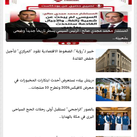
المستشار محمد مجدي صالح : الرئيس السيسي يسطر تاريخاً جديداً وضحى
بشعبيته...
خبير لـ”رؤية”: الضغوط الاقتصادية تقود ”المركزي” لتأجيل
خفض الفائدة
«ريتش بيك» تستعرض أحدث ابتكارات المخبوزات في
معرض كافيكس2026 وتطرح 10 منتجات...
بالصور ”الراجحي” تستقبل أولى رحلات الحج السياحى
البرى في مكة بالهدايا...