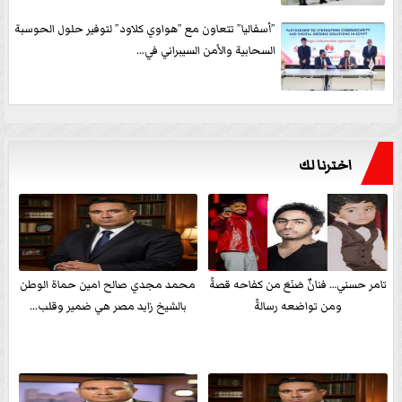
”أسفاليا” تتعاون مع ”هواوي كلاود” لتوفير حلول الحوسبة
السحابية والأمن السيبراني في...
اخترنا لك
تامر حسني… فنانٌ صَنَعَ من كفاحه قصةً
محمد مجدي صالح امين حماة الوطن
ومن تواضعه رسالةً
بالشيخ زايد مصر هي ضمير وقلب...