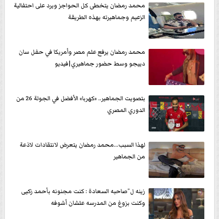
محمد رمضان يتخطى كل الحواجز ويرد على احتفالية
الزعيم وجماهيرته بهذه الطريقة
محمد رمضان يرفع علم مصر وأمريكا في حفل سان
دييجو وسط حضور جماهيري|فيديو
بتصويت الجماهير.. «كهربا» الأفضل في الجولة 26 من
الدوري المصري
لهذا السبب...محمد رمضان يتعرض لانتقادات لاذعة
من الجماهير
زينه ل”صاحبه السعادة : كنت مجنونه بأحمد زكيى
وكنت بزوغ من المدرسه علشان أشوفه