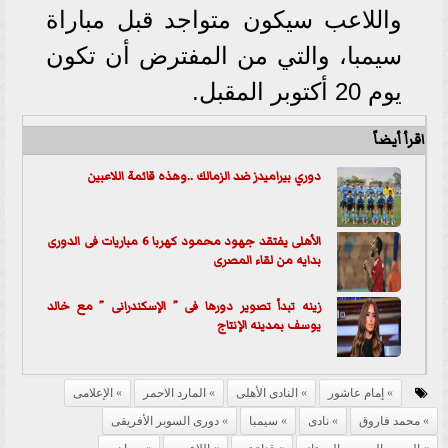
واللاعب سيكون متواجد قبل مباراة
سيمبا، والتي من المفترض أن تكون
يوم 20 أكتوبر المقبل.
اقرأ أيضاً
دوري بيراميدز ضد الزمالك ..وهذه قائمة اللاعبين
الأهلى يفتقد جهود محمود كهربا 6 مباريات فى الدورى
بدايه من لقاء المصرى
زينه تبدأ تصوير دورها فى ” الإسكندرانى ” مع خالد
يوسف بمدينه الإنتاج
إمام عاشور
النادى الأهلى
المارد الاحمر
الإعلامى
محمد فاروق
نادى
سيمبا
دورى السوبر الأفريقى