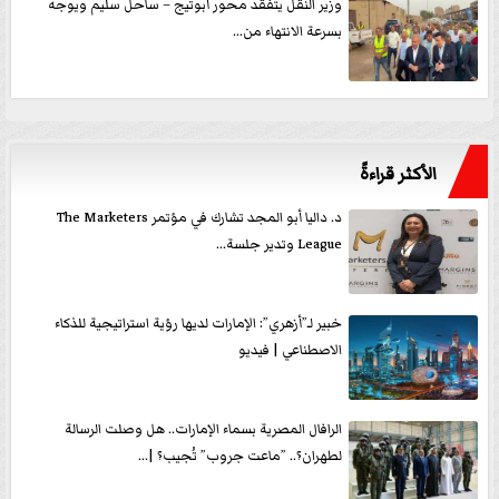
وزير النقل يتفقد محور أبوتيج – ساحل سليم ويوجه
بسرعة الانتهاء من...
الأكثر قراءةً
د. داليا أبو المجد تشارك في مؤتمر The Marketers
League وتدير جلسة...
خبير لـ”أزهري”: الإمارات لديها رؤية استراتيجية للذكاء
الاصطناعي | فيديو
الرافال المصرية بسماء الإمارات.. هل وصلت الرسالة
لطهران؟.. ”ماعت جروب” تُجيب؟ |...