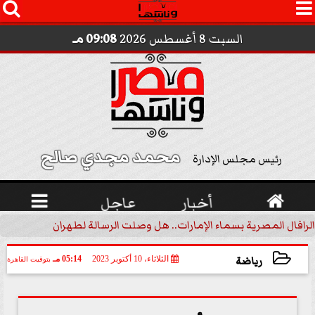




السبت 8 أغسطس 2026
09:08 مـ
محمد مجدي صالح 
رئيس مجلس الإدارة

أخبار
عاجل

الرافال المصرية بسماء الإمارات.. هل وصلت الرسالة لطهران؟.. ”ماعت ج
رياضة
الثلاثاء، 10 أكتوبر 2023
05:14 مـ
بتوقيت القاهرة
2023-10-10 17:14:31