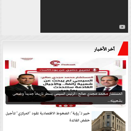
آخر الأخبار
المستشار محمد مجدي صالح : الرئيس السيسي يسطر تاريخاً جديداً وضحى
بشعبيته...
خبير لـ”رؤية”: الضغوط الاقتصادية تقود ”المركزي” لتأجيل
خفض الفائدة