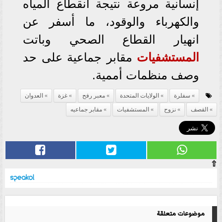
إنسانية مروعة نتيجة انقطاع المياه
والكهرباء والوقود، ما أسفر عن
انهيار القطاع الصحي وباتت
المستشفيات
مقابر جماعية على حد
وصف منظمات أممية.
سفلرة
الولايات المتحدة
معبر رفح
غزة
العدوان
القصف
نزوح
المستشفيات
مقابر جماعيه
⇧
موضوعات متعلقة