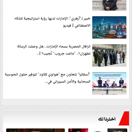
خبير لـ”أزهري”: الإمارات لديها رؤية استراتيجية للذكاء
الاصطناعي | فيديو
الرافال المصرية بسماء الإمارات.. هل وصلت الرسالة
لطهران؟.. ”ماعت جروب” تُجيب؟ |...
”أسفاليا” تتعاون مع ”هواوي كلاود” لتوفير حلول الحوسبة
السحابية والأمن السيبراني في...
اخترنا لك