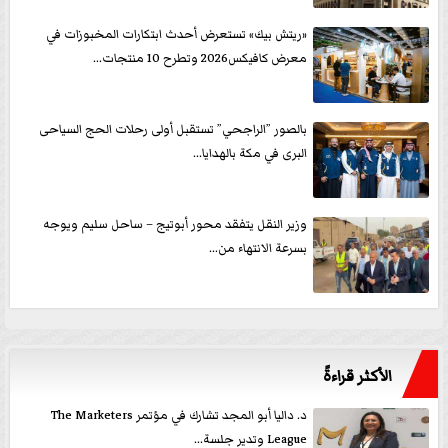
«ريتش بيك» تستعرض أحدث ابتكارات المخبوزات في
معرض كافيكس2026 وتطرح 10 منتجات...
بالصور ”الراجحي” تستقبل أولى رحلات الحج السياحى
البرى في مكة بالهدايا...
وزير النقل يتفقد محور أبوتيج – ساحل سليم ويوجه
بسرعة الانتهاء من...
الأكثر قراءةً
د. داليا أبو المجد تشارك في مؤتمر The Marketers
League وتدير جلسة...