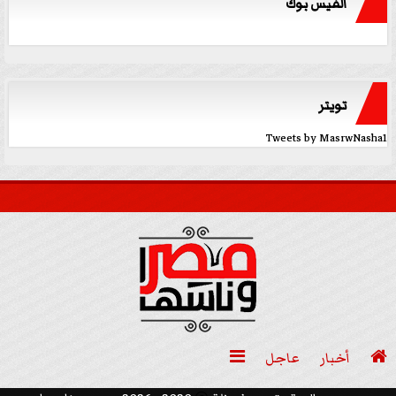
الفيس بوك
تويتر
Tweets by MasrwNasha1

أخبار
عاجل
