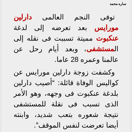
ساره محمد
توفى النجم العالمى
دارلين
مورايس
بعد تعرضه إلى لدغة
عنكبوت
مميتة تسببت فى نقله إلى
ال
مستشفى
، وبعد أيام رحل عن
عالمنا وعمره 28 عاما.
وكشفت زوجة دارلين مورايس عن
كواليس الوفاة قائلة: “أصيب دارلين
بلدغة عنكبوت فى وجهه، وهو الأمر
الذى تسبب فى نقلة للمستشفى
نتيجة شعوره بتعب شديد، وابنته
أيضا تعرضت لنفس الموقف”.