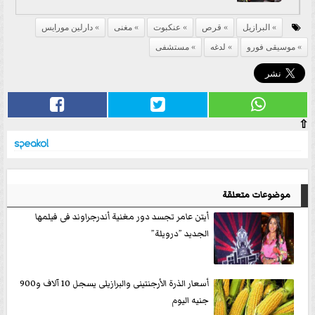
البرازيل
قرص
عنكبوت
مغنى
دارلين مورايس
موسيقى فورو
لدغه
مستشفى
⇧
موضوعات متعلقة
أيتن عامر تجسد دور مغنية أندرجراوند فى فيلمها
الجديد ”درويلة”
‫أسعار الذرة الأرجنتينى والبرازيلى يسجل 10 آلاف و900
جنيه اليوم