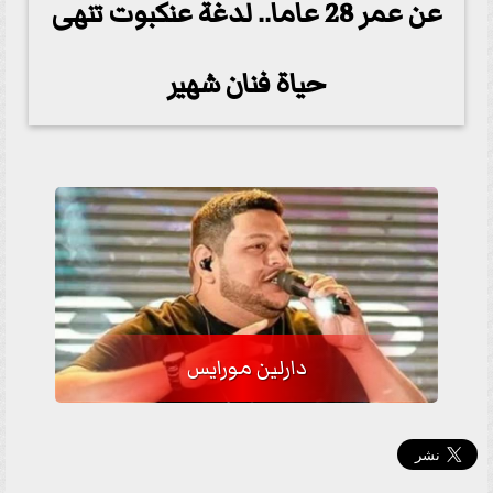
عن عمر 28 عاما.. لدغة عنكبوت تنهى
حياة فنان شهير
دارلين مورايس