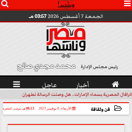




الجمعة 7 أغسطس 2026
03:57 مـ
محمد مجدي صالح 
رئيس مجلس الإدارة

أخبار
عاجل

الرافال المصرية بسماء الإمارات.. هل وصلت الرسالة لطهران؟.. ”ماعت ج
فن وثقافة
الأربعاء، 8 نوفمبر 2023
08:13 مـ
بتوقيت القاهرة
2023-11-08 20:13:41