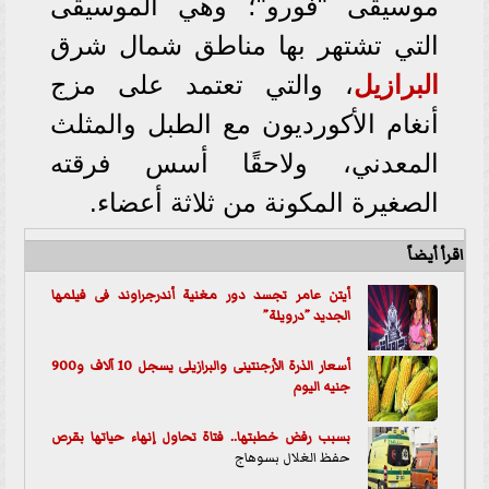
موسيقى "فورو"؛ وهي الموسيقى
التي تشتهر بها مناطق شمال شرق
البرازيل
، والتي تعتمد على مزج
أنغام الأكورديون مع الطبل والمثلث
المعدني، ولاحقًا أسس فرقته
الصغيرة المكونة من ثلاثة أعضاء.
اقرأ أيضاً
أيتن عامر تجسد دور مغنية أندرجراوند فى فيلمها
الجديد ”درويلة”
‫أسعار الذرة الأرجنتينى والبرازيلى يسجل 10 آلاف و900
جنيه اليوم
بسبب رفض خطبتها.. فتاة تحاول إنهاء حياتها ب
قرص
حفظ الغلال بسوهاج