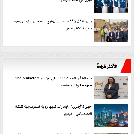
وزير النقل يتفقد محور أبوتيج – ساحل سليم ويوجه
بسرعة الانتهاء من...
الأكثر قراءةً
د. داليا أبو المجد تشارك في مؤتمر The Marketers
League وتدير جلسة...
خبير لـ”أزهري”: الإمارات لديها رؤية استراتيجية للذكاء
الاصطناعي | فيديو