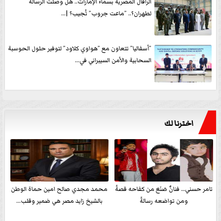
الرافال المصرية بسماء الإمارات.. هل وصلت الرسالة
لطهران؟.. ”ماعت جروب” تُجيب؟ |...
”أسفاليا” تتعاون مع ”هواوي كلاود” لتوفير حلول الحوسبة
السحابية والأمن السيبراني في...
اخترنا لك
تامر حسني… فنانٌ صَنَعَ من كفاحه قصةً
محمد مجدي صالح امين حماة الوطن
ومن تواضعه رسالةً
بالشيخ زايد مصر هي ضمير وقلب...