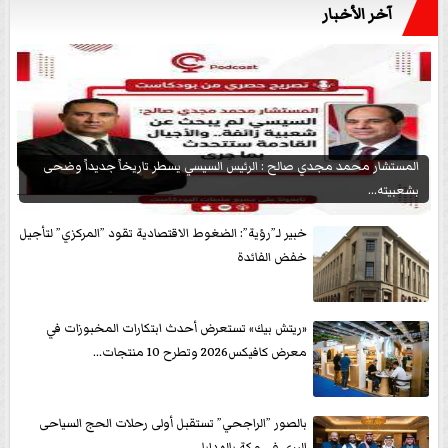
آخر الأخبار
المستشار محمد مجدي صالح : الرئيس السيسي يسطر تاريخاً جديداً وضحى
بشعبيته...
خبير لـ”رؤية”: الضغوط الاقتصادية تقود ”المركزي” لتأجيل
خفض الفائدة
«ريتش بيك» تستعرض أحدث ابتكارات المخبوزات في
معرض كافيكس2026 وتطرح 10 منتجات...
بالصور ”الراجحي” تستقبل أولى رحلات الحج السياحى
البرى في مكة بالهدايا...