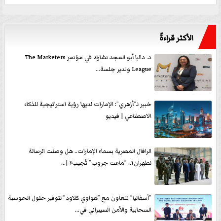
الأكثر قراءةً
د. داليا أبو المجد تشارك في مؤتمر The Marketers
League وتدير جلسة...
خبير لـ”أزهري”: الإمارات لديها رؤية استراتيجية للذكاء
الاصطناعي | فيديو
الرافال المصرية بسماء الإمارات.. هل وصلت الرسالة
لطهران؟.. ”ماعت جروب” تُجيب؟ |...
”أسفاليا” تتعاون مع ”هواوي كلاود” لتوفير حلول الحوسبة
السحابية والأمن السيبراني في...