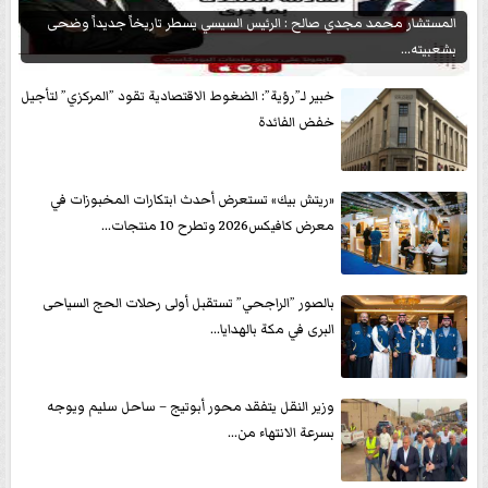
المستشار محمد مجدي صالح : الرئيس السيسي يسطر تاريخاً جديداً وضحى
بشعبيته...
خبير لـ”رؤية”: الضغوط الاقتصادية تقود ”المركزي” لتأجيل
خفض الفائدة
«ريتش بيك» تستعرض أحدث ابتكارات المخبوزات في
معرض كافيكس2026 وتطرح 10 منتجات...
بالصور ”الراجحي” تستقبل أولى رحلات الحج السياحى
البرى في مكة بالهدايا...
وزير النقل يتفقد محور أبوتيج – ساحل سليم ويوجه
بسرعة الانتهاء من...