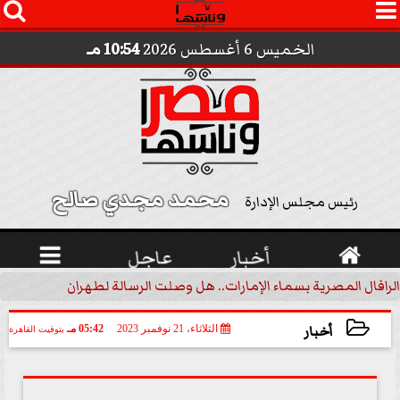




الخميس 6 أغسطس 2026
10:54 مـ
محمد مجدي صالح 
رئيس مجلس الإدارة

أخبار
عاجل

الرافال المصرية بسماء الإمارات.. هل وصلت الرسالة لطهران؟.. ”ماعت ج
أخبار
الثلاثاء، 21 نوفمبر 2023
05:42 مـ
بتوقيت القاهرة
2023-11-21 17:42:11