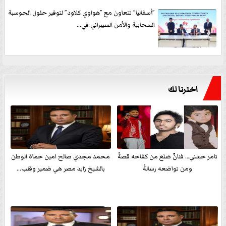
”أسفاليا” تتعاون مع ”هواوي كلاود” لتوفير حلول الحوسبة
السحابية والأمن السيبراني في...
اخترنا لك
تامر حسني… فنانٌ صَنَعَ من كفاحه قصةً
محمد مجدي صالح امين حماة الوطن
ومن تواضعه رسالةً
بالشيخ زايد مصر هي ضمير وقلب...