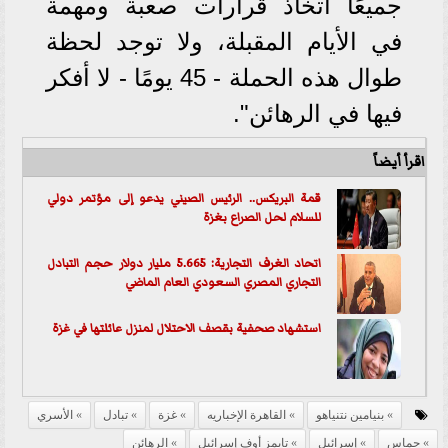
جميعًا اتخاذ قرارات صعبة ومهمة
في الأيام المقبلة، ولا توجد لحظة
طوال هذه الحملة - 45 يومًا - لا أفكر
فيها في الرهائن".
اقرأ أيضاً
قمة البريكس.. الرئيس الصيني يدعو إلى مؤتمر دولي
للسلام لحل الصراع بغزة
اتحاد الغرف التجارية: 5.665 مليار دولار حجم التبادل
التجاري المصري السعودي العام الماضي
استشهاد صحفية بقصف الاحتلال لمنزل عائلتها في غزة
بنيامين نتنياهو
القاهرة الإخباريه
غزة
تبادل
الأسري
حماس
إسرائيل
تايمز أوف إسرائيل
الرهائن