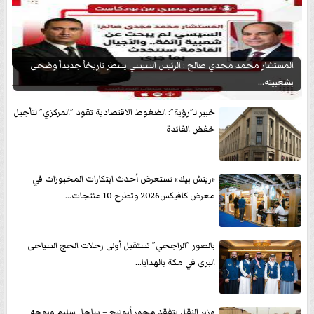
المستشار محمد مجدي صالح : الرئيس السيسي يسطر تاريخاً جديداً وضحى
بشعبيته...
خبير لـ”رؤية”: الضغوط الاقتصادية تقود ”المركزي” لتأجيل
خفض الفائدة
«ريتش بيك» تستعرض أحدث ابتكارات المخبوزات في
معرض كافيكس2026 وتطرح 10 منتجات...
بالصور ”الراجحي” تستقبل أولى رحلات الحج السياحى
البرى في مكة بالهدايا...
وزير النقل يتفقد محور أبوتيج – ساحل سليم ويوجه