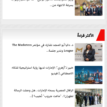
بسرعة الانتهاء من...
الأكثر قراءةً
د. داليا أبو المجد تشارك في مؤتمر The Marketers
League وتدير جلسة...
خبير لـ”أزهري”: الإمارات لديها رؤية استراتيجية للذكاء
الاصطناعي | فيديو
الرافال المصرية بسماء الإمارات.. هل وصلت الرسالة
لطهران؟.. ”ماعت جروب” تُجيب؟ |...