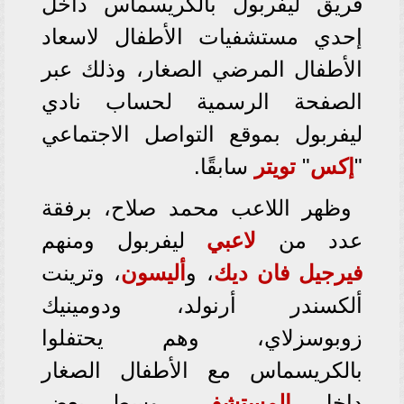
فريق ليفربول بالكريسماس داخل
إحدي مستشفيات الأطفال لاسعاد
الأطفال المرضي الصغار، وذلك عبر
الصفحة الرسمية لحساب نادي
ليفربول بموقع التواصل الاجتماعي
"
إكس
"
تويتر
سابقًا.
وظهر اللاعب محمد صلاح، برفقة
عدد من
لاعبي
ليفربول ومنهم
فيرجيل فان ديك
، و
أليسون
، وترينت
ألكسندر أرنولد، ودومينيك
زوبوسزلاي، وهم يحتفلوا
بالكريسماس مع الأطفال الصغار
داخل
المستشفى
، وسط بعض