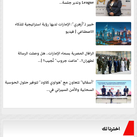
League وتدير جلسة...
خبير لـ”أزهري”: الإمارات لديها رؤية استراتيجية للذكاء
الاصطناعي | فيديو
الرافال المصرية بسماء الإمارات.. هل وصلت الرسالة
لطهران؟.. ”ماعت جروب” تُجيب؟ |...
”أسفاليا” تتعاون مع ”هواوي كلاود” لتوفير حلول الحوسبة
السحابية والأمن السيبراني في...
اخترنا لك