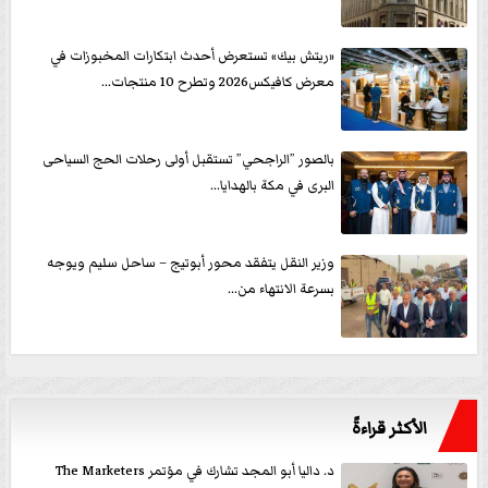
«ريتش بيك» تستعرض أحدث ابتكارات المخبوزات في
معرض كافيكس2026 وتطرح 10 منتجات...
بالصور ”الراجحي” تستقبل أولى رحلات الحج السياحى
البرى في مكة بالهدايا...
وزير النقل يتفقد محور أبوتيج – ساحل سليم ويوجه
بسرعة الانتهاء من...
الأكثر قراءةً
د. داليا أبو المجد تشارك في مؤتمر The Marketers