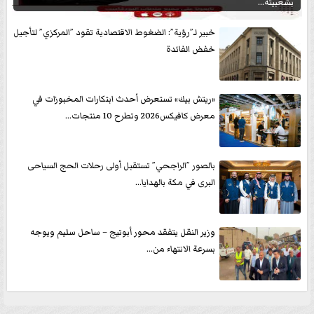
بشعبيته...
خبير لـ”رؤية”: الضغوط الاقتصادية تقود ”المركزي” لتأجيل
خفض الفائدة
«ريتش بيك» تستعرض أحدث ابتكارات المخبوزات في
معرض كافيكس2026 وتطرح 10 منتجات...
بالصور ”الراجحي” تستقبل أولى رحلات الحج السياحى
البرى في مكة بالهدايا...
وزير النقل يتفقد محور أبوتيج – ساحل سليم ويوجه
بسرعة الانتهاء من...