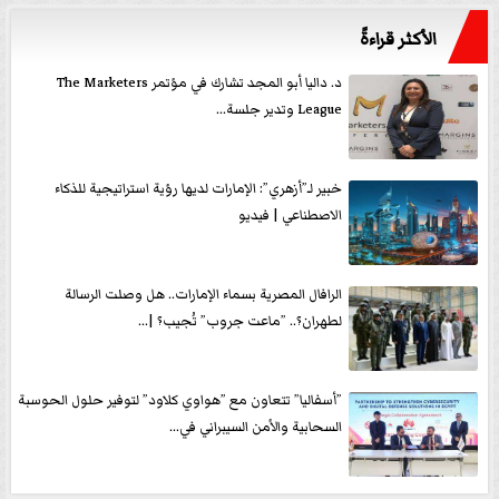
الأكثر قراءةً
د. داليا أبو المجد تشارك في مؤتمر The Marketers
League وتدير جلسة...
خبير لـ”أزهري”: الإمارات لديها رؤية استراتيجية للذكاء
الاصطناعي | فيديو
الرافال المصرية بسماء الإمارات.. هل وصلت الرسالة
لطهران؟.. ”ماعت جروب” تُجيب؟ |...
”أسفاليا” تتعاون مع ”هواوي كلاود” لتوفير حلول الحوسبة
السحابية والأمن السيبراني في...