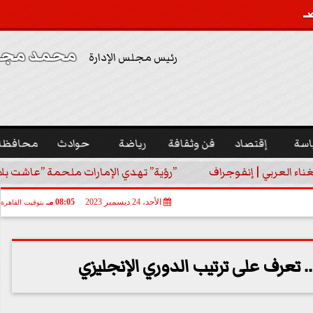
محمد مجدي
رئيس مجلس الإدارة
اسة
إقتصاد
فن وثقافة
رياضة
حوادث
محافظا
غناء العربي | إنفوجراف
”رؤية” تهدي الإمارات ملحمة ”عاشت بلا
الأحد، 24 ديسمبر 2023
08:05 مـ
بتوقيت القاهرة
تعرف على ترتيب الدوري الإنجليزي