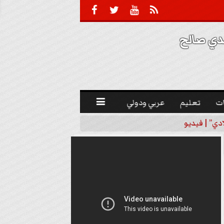





 صالح 
ت
تعليم
عربي ودولي

دي” | فيديو