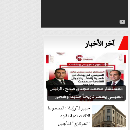
آخر الأخبار
المستشار محمد مجدي صالح : الرئيس
السيسي يسطر تاريخاً جديداً وضحى
بشعبيته...
خبير لـ”رؤية”: الضغوط
الاقتصادية تقود
”المركزي” لتأجيل