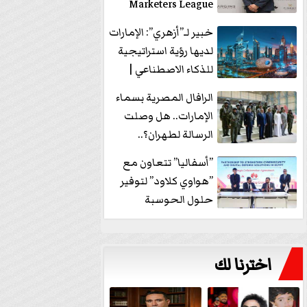
Marketers League
وتدير جلسة...
خبير لـ”أزهري”: الإمارات
لديها رؤية استراتيجية
للذكاء الاصطناعي |
فيديو
الرافال المصرية بسماء
الإمارات.. هل وصلت
الرسالة لطهران؟..
”ماعت جروب” تُجيب؟
”أسفاليا” تتعاون مع
|...
”هواوي كلاود” لتوفير
حلول الحوسبة
السحابية والأمن
السيبراني في...
اخترنا لك