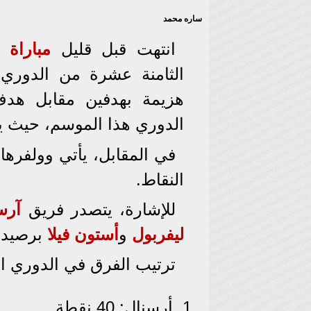
ساره محمد
انتهت قبل قليل
مباراة
تش
الثامنة عشرة من الدوري 
هزيمة بهدفين مقابل هد
الدوري هذا الموسم، حيث يحتلون
في المقابل، يأتي وولفره
النقاط.
للإشارة، يتصدر فريق
آرس
ليفربول
و
أستون فيلا
برصيد 39 نقطة لكل منهما
ترتيب الفرق في الدوري الإ
أرسنال: 40 نقطة.