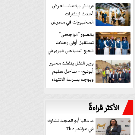
خفض الفائدة
«ريتش بيك» تستعرض
أحدث ابتكارات
المخبوزات في معرض
كافيكس2026 وتطرح 10
بالصور ”الراجحي”
منتجات...
تستقبل أولى رحلات
الحج السياحى البرى في
مكة بالهدايا...
وزير النقل يتفقد محور
أبوتيج – ساحل سليم
ويوجه بسرعة الانتهاء
من...
الأكثر قراءةً
د. داليا أبو المجد تشارك
في مؤتمر The