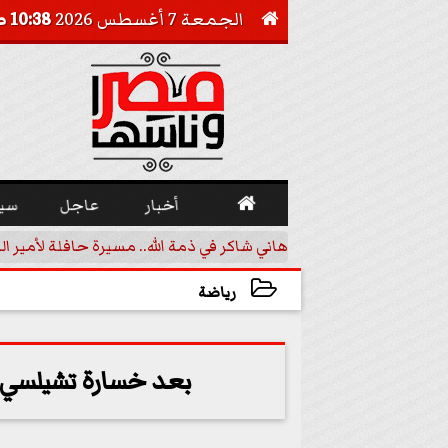
الجمعة 7 أغسطس 2026
10:38 صـ


أخبار
عاجل
سي
 تقليدية في مالي
هاني شاكر في ذمة الله.. مسيرة حافلة لأمير ال
رياضة
2023-12-24 20:05:50
بعد خسارة تشيلسي.. 