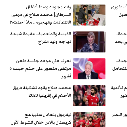
لأسطورى
رغم وجوده وسط أطفال
السرطان| محمد صلاح في مرمى
الانتقادات والهجوم.. ماذا حدث؟!
جدة..
الكبسة والطعمية.. مفيدة شيحة
ي بعد
تهاجم وليد الفراج
جدة..
تعرف على موعد جلسة طعن
لتعامل
مرتضى منصور على حكم حبسه 6
أشهر
للأندية
محمد صلاح يقود تشكيلة فريق
هير
الأحلام في إفريقيا 2023
ر النصر
ليفربول يتعادل سلبيا مع
كريستال بالاس خلال الشوط الأول