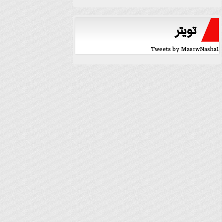
تويتر
Tweets by MasrwNasha1