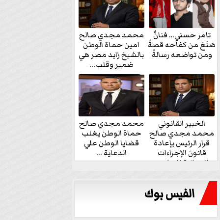
تامر حسني… فنانٌ
محمد مجدي صالح
صَنَعَ من كفاحه قصةً
امين حماة الوطن
ومن تواضعه رسالةً
بالشيخ زايد مصر هي
ضمير وقلب...
الخبير القانوني
محمد مجدي صالح
محمد مجدي صالح
حماة الوطن يغلب
قرار الرئيس بإعادة
قضايا الوطن علي
قانون الإجراءات
الدعاية ...
الجنائية للنواب...
الفيس بوك