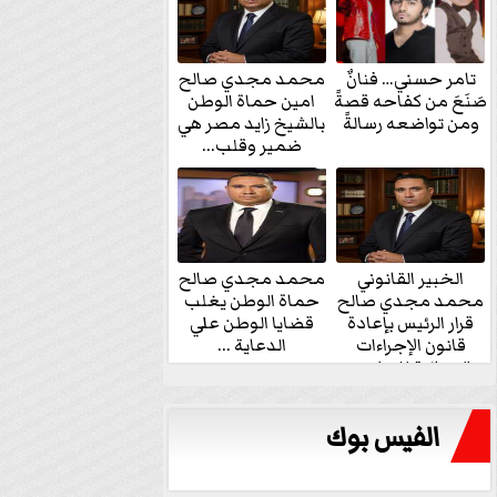
تامر حسني… فنانٌ
محمد مجدي صالح
صَنَعَ من كفاحه قصةً
امين حماة الوطن
ومن تواضعه رسالةً
بالشيخ زايد مصر هي
ضمير وقلب...
الخبير القانوني
محمد مجدي صالح
محمد مجدي صالح
حماة الوطن يغلب
قرار الرئيس بإعادة
قضايا الوطن علي
قانون الإجراءات
الدعاية ...
الجنائية للنواب...
الفيس بوك