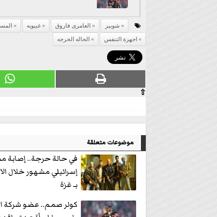
شوبير
العامرى فاروق
غيبوبه
المس
اجهزة التنفس
الحاله الحرجه
⇧
موضوعات متعلقة
في حالة حرجة.. إصابة م
إسرائيلي مشهور خلال الا
بـ غزة
كولر صمم.. عضو شركة ال