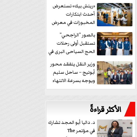
خفض الفائدة
«ريتش بيك» تستعرض
أحدث ابتكارات
المخبوزات في معرض
كافيكس2026 وتطرح 10
بالصور ”الراجحي”
منتجات...
تستقبل أولى رحلات
الحج السياحى البرى في
مكة بالهدايا...
وزير النقل يتفقد محور
أبوتيج – ساحل سليم
ويوجه بسرعة الانتهاء
من...
الأكثر قراءةً
د. داليا أبو المجد تشارك
في مؤتمر The