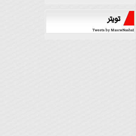
تويتر
Tweets by MasrwNasha1