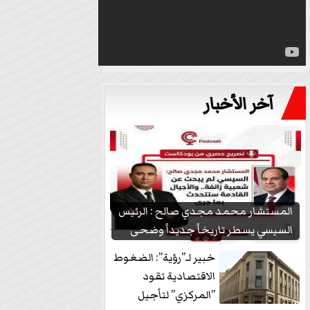
آخر الأخبار
المستشار محمد مجدي صالح : الرئيس
السيسي يسطر تاريخاً جديداً وضحى
بشعبيته...
خبير لـ”رؤية”: الضغوط
الاقتصادية تقود
”المركزي” لتأجيل