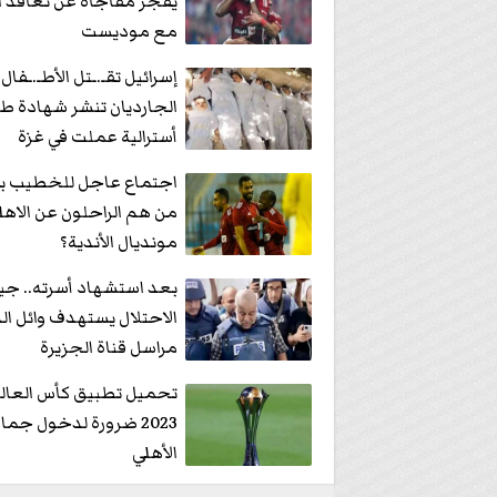
يفجر مفاجأة عن تعاقد ا
مع موديست
إسرائيل تقـ.ـتل الأطـ.ـفال.
الجارديان تنشر شهادة طب
أسترالية عملت في غزة
اجتماع عاجل للخطيب ب
من هم الراحلون عن الاهل
مونديال الأندية؟
بعد استشهاد أسرته.. ج
الاحتلال يستهدف وائل ا
مراسل قناة الجزيرة
تحميل تطبيق كأس العالم 
2023 ضرورة لدخول جما
الأهلي