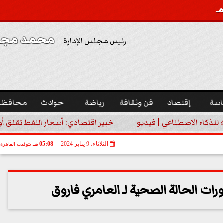
محمد مجدي
رئيس مجلس الإدارة
اسة
إقتصاد
فن وثقافة
رياضة
حوادث
محافظا
ة للذكاء الاصطناعي | فيديو
خبير اقتصادي: أسعار النفط تقلق أورو
الثلاثاء، 9 يناير 2024
05:08 مـ
بتوقيت القاهرة
ت الحالة الصحية لـ العامري فاروق