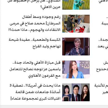
لأهلي
الشناوي.. هل يرحل الإخطبوط عن
عرين الاهلي؟
.
رغم وجوده وسط أطفال
يبة
السرطان| محمد صلاح في مرمى
الانتقادات والهجوم.. ماذا حدث؟!
جدة..
الكبسة والطعمية.. مفيدة شيحة
ي بعد
تهاجم وليد الفراج
يش
قبل مباراة الأهلي واتحاد جدة..
لدحدوح
ياسمين عز توجه نصائح للتعامل
مع الفرعون الأهلاوي
للأندية
ماذا يحدث في أمريكا؟.. تصفية 3
هير
أساتذة جامعات ضمن قائمة
اغتيالات كبرى لمجموعة علماء|
القصة الكاملة