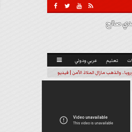





 صالح 
ت
تعليم
عربي ودولي

با.. والذهب مازال الملاذ الآمن | فيديو
عقيلة دبيشي: جماعة ”نص