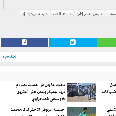
تشفى
رئيس مجلس إداره
النادى الأهلى
أون سبورت إف إم
مثل
تحرك عاجل في حادث تصادم
شتباكات
تريلا وميكروباص على الطريق
الأوسطي الصحراوي
أهلي
حقيقة عروض الاحتراف لـ محمد