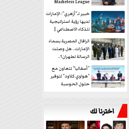
Marketers League
وتدير جلسة...
خبير لـ”أزهري”: الإمارات
لديها رؤية استراتيجية
للذكاء الاصطناعي |
فيديو
الرافال المصرية بسماء
الإمارات.. هل وصلت
الرسالة لطهران؟..
”ماعت جروب” تُجيب؟
”أسفاليا” تتعاون مع
|...
”هواوي كلاود” لتوفير
حلول الحوسبة
السحابية والأمن
السيبراني في...
اخترنا لك