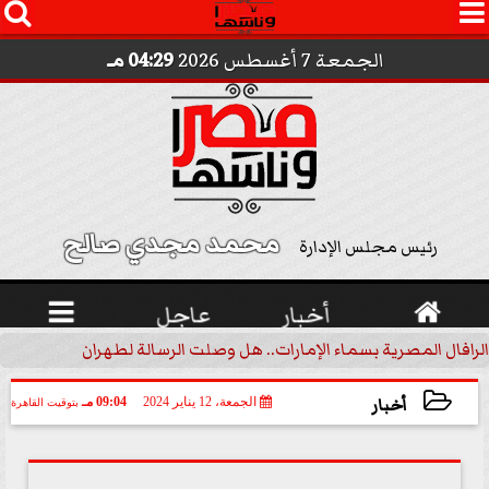




الجمعة 7 أغسطس 2026
04:29 مـ
محمد مجدي صالح 
رئيس مجلس الإدارة

أخبار
عاجل

الرافال المصرية بسماء الإمارات.. هل وصلت الرسالة لطهران؟.. ”ماعت ج
أخبار
الجمعة، 12 يناير 2024
09:04 مـ
بتوقيت القاهرة
2024-01-12 21:04:39