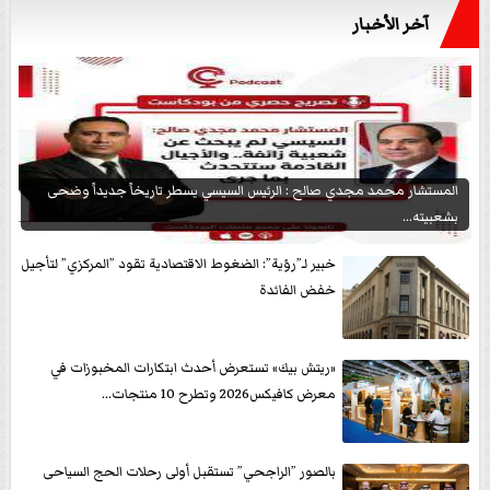
آخر الأخبار
المستشار محمد مجدي صالح : الرئيس السيسي يسطر تاريخاً جديداً وضحى
بشعبيته...
خبير لـ”رؤية”: الضغوط الاقتصادية تقود ”المركزي” لتأجيل
خفض الفائدة
«ريتش بيك» تستعرض أحدث ابتكارات المخبوزات في
معرض كافيكس2026 وتطرح 10 منتجات...
بالصور ”الراجحي” تستقبل أولى رحلات الحج السياحى