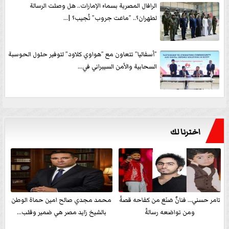
الرافال المصرية بسماء الإمارات.. هل وصلت الرسالة
لطهران؟.. ”ماعت جروب” تُجيب؟ |...
”أسفاليا” تتعاون مع ”هواوي كلاود” لتوفير حلول الحوسبة
السحابية والأمن السيبراني في...
اخترنا لك
تامر حسني… فنانٌ صَنَعَ من كفاحه قصةً
محمد مجدي صالح امين حماة الوطن
ومن تواضعه رسالةً
بالشيخ زايد مصر هي ضمير وقلب...