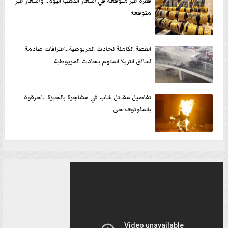
قفزة غير متوقعة في أسعار الذهب اليوم.. وأسعار غير
متوقعه
القصة الكاملة لحادث المريوطية..اعترافات صادمة
لسائق التريلا المتهم بحادث المريوطية
تفاصيل مقـ.تل شاب في مشاجرة بالجيزة ..احرقوة
بالملوتوف حى