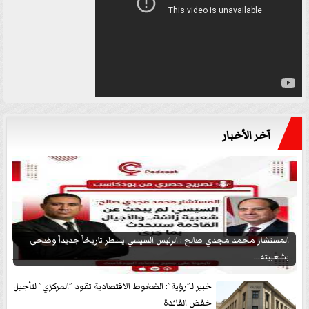
آخر الأخبار
المستشار محمد مجدي صالح : الرئيس السيسي يسطر تاريخاً جديداً وضحى
بشعبيته...
خبير لـ”رؤية”: الضغوط الاقتصادية تقود ”المركزي” لتأجيل
خفض الفائدة