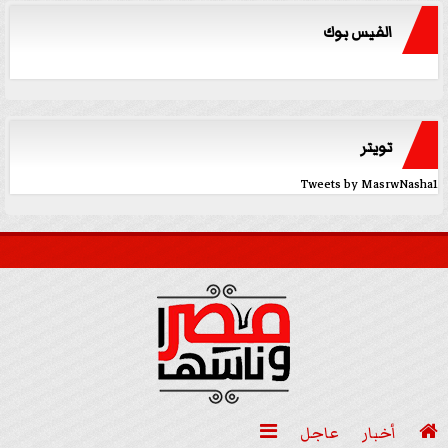
الفيس بوك
تويتر
Tweets by MasrwNasha1

أخبار
عاجل
