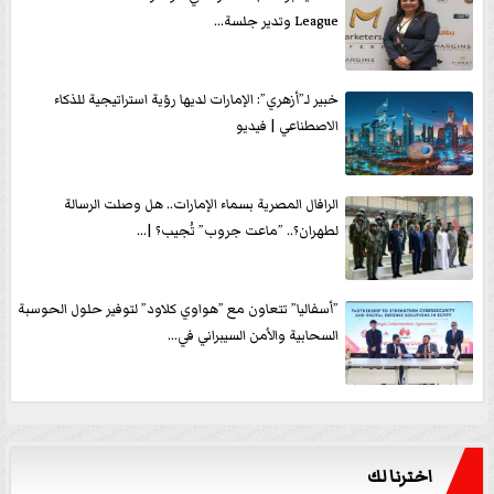
League وتدير جلسة...
خبير لـ”أزهري”: الإمارات لديها رؤية استراتيجية للذكاء
الاصطناعي | فيديو
الرافال المصرية بسماء الإمارات.. هل وصلت الرسالة
لطهران؟.. ”ماعت جروب” تُجيب؟ |...
”أسفاليا” تتعاون مع ”هواوي كلاود” لتوفير حلول الحوسبة
السحابية والأمن السيبراني في...
اخترنا لك