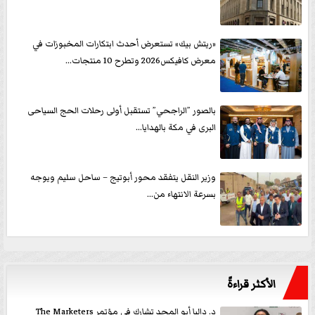
«ريتش بيك» تستعرض أحدث ابتكارات المخبوزات في
معرض كافيكس2026 وتطرح 10 منتجات...
بالصور ”الراجحي” تستقبل أولى رحلات الحج السياحى
البرى في مكة بالهدايا...
وزير النقل يتفقد محور أبوتيج – ساحل سليم ويوجه
بسرعة الانتهاء من...
الأكثر قراءةً
د. داليا أبو المجد تشارك في مؤتمر The Marketers