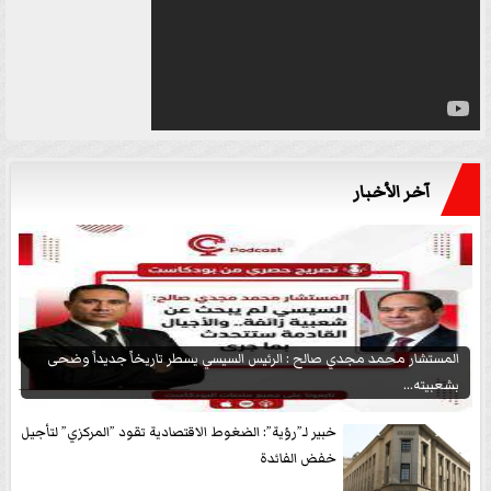
آخر الأخبار
المستشار محمد مجدي صالح : الرئيس السيسي يسطر تاريخاً جديداً وضحى
بشعبيته...
خبير لـ”رؤية”: الضغوط الاقتصادية تقود ”المركزي” لتأجيل
خفض الفائدة