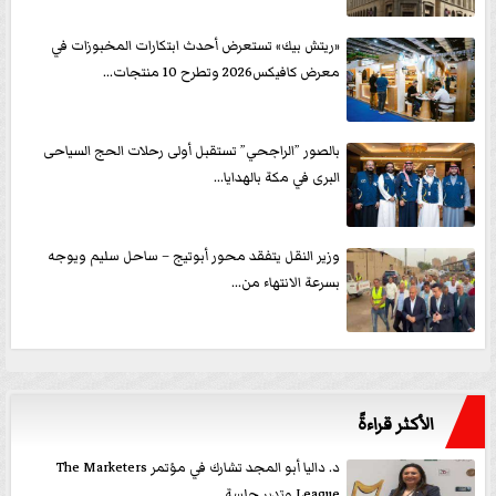
«ريتش بيك» تستعرض أحدث ابتكارات المخبوزات في
معرض كافيكس2026 وتطرح 10 منتجات...
بالصور ”الراجحي” تستقبل أولى رحلات الحج السياحى
البرى في مكة بالهدايا...
وزير النقل يتفقد محور أبوتيج – ساحل سليم ويوجه
بسرعة الانتهاء من...
الأكثر قراءةً
د. داليا أبو المجد تشارك في مؤتمر The Marketers
League وتدير جلسة...