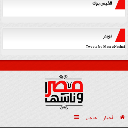
الفيس بوك
تويتر
Tweets by MasrwNasha1

أخبار
عاجل
