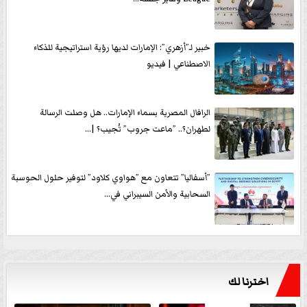
خبير لـ”أزهري”: الإمارات لديها رؤية استراتيجية للذكاء
الاصطناعي | فيديو
الرافال المصرية بسماء الإمارات.. هل وصلت الرسالة
لطهران؟.. ”ماعت جروب” تُجيب؟ |...
”أسفاليا” تتعاون مع ”هواوي كلاود” لتوفير حلول الحوسبة
السحابية والأمن السيبراني في...
اخترنا لك