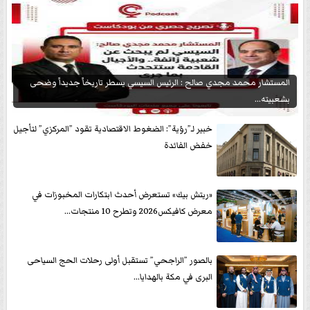
المستشار محمد مجدي صالح : الرئيس السيسي يسطر تاريخاً جديداً وضحى
بشعبيته...
خبير لـ”رؤية”: الضغوط الاقتصادية تقود ”المركزي” لتأجيل
خفض الفائدة
«ريتش بيك» تستعرض أحدث ابتكارات المخبوزات في
معرض كافيكس2026 وتطرح 10 منتجات...
بالصور ”الراجحي” تستقبل أولى رحلات الحج السياحى
البرى في مكة بالهدايا...