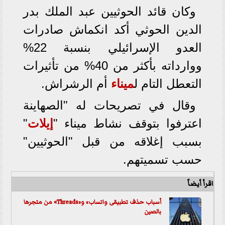
وكان قائد الحوثيين عبد الملك بدر
الدين الحوثي أكد انكماش صادرات
العدو الإسرائيلي بنسبة 22%
ووارداته بأكثر من 40% من تأثيرات
التعطل التام ل
ميناء
أم الرشراش.
وقال في تصريحات له "الصهاينة
اعترفوا بتوقف نشاط ميناء "
إيلات
"
بسبب إغلاقه من قبل "الحوثيين"
حسب تسميتهم.
اقرأ أيضاً
أسباب حذف تطبيقى واتساب» و«Threads» من متجرها
بالصين