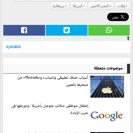
إيلات
البحر الأحمر
أمريكا
بريطانيا
⇧
موضوعات متعلقة
أسباب حذف تطبيقى واتساب» و«Threads» من
متجرها بالصين
إعتقال موظفى مكاتب جوجل بأمريكا ..وتورطها فى
حرب الإبادة