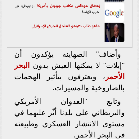
إعتقال موظفى مكاتب جوجل ب
أمريكا
..وتورطها فى
حرب الإبادة
ماهو طلب نتنياهو العاجل للجيش الإسرائيلى
وأضاف" الصهاينة يؤكدون أن
"إيلات" لا يمكنها العيش بدون
البحر
الأحمر
، ويعترفون بتأثير الهجمات
بالصاروخية والمسيرات.
وتابع "العدوان الأمريكي
والبريطاني على بلدنا أثّر عليهما في
مستوى الانتشار العسكري وطبيعته
في البحر الأحمر.