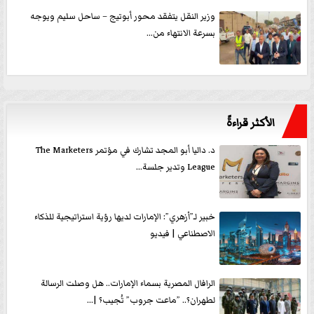
وزير النقل يتفقد محور أبوتيج – ساحل سليم ويوجه
بسرعة الانتهاء من...
الأكثر قراءةً
د. داليا أبو المجد تشارك في مؤتمر The Marketers
League وتدير جلسة...
خبير لـ”أزهري”: الإمارات لديها رؤية استراتيجية للذكاء
الاصطناعي | فيديو
الرافال المصرية بسماء الإمارات.. هل وصلت الرسالة
لطهران؟.. ”ماعت جروب” تُجيب؟ |...