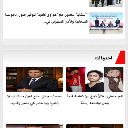
”أسفاليا” تتعاون مع ”هواوي كلاود” لتوفير حلول الحوسبة
السحابية والأمن السيبراني في...
اخترنا لك
تامر حسني… فنانٌ صَنَعَ من كفاحه قصةً
محمد مجدي صالح امين حماة الوطن
ومن تواضعه رسالةً
بالشيخ زايد مصر هي ضمير وقلب...