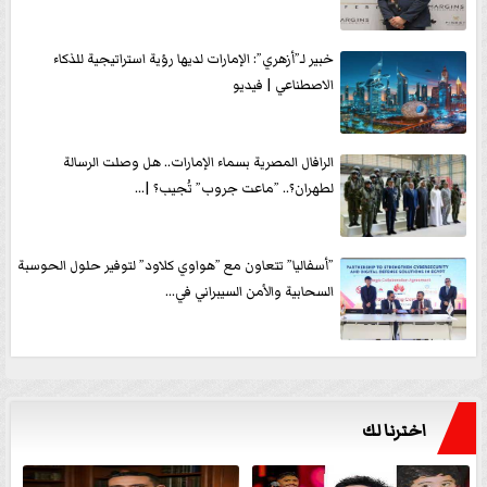
خبير لـ”أزهري”: الإمارات لديها رؤية استراتيجية للذكاء
الاصطناعي | فيديو
الرافال المصرية بسماء الإمارات.. هل وصلت الرسالة
لطهران؟.. ”ماعت جروب” تُجيب؟ |...
”أسفاليا” تتعاون مع ”هواوي كلاود” لتوفير حلول الحوسبة
السحابية والأمن السيبراني في...
اخترنا لك