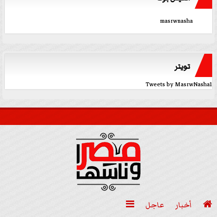
masrwnasha
تويتر
Tweets by MasrwNasha1

أخبار
عاجل
