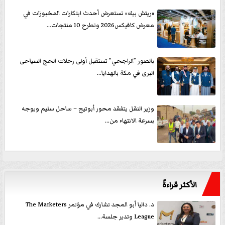
«ريتش بيك» تستعرض أحدث ابتكارات المخبوزات في
معرض كافيكس2026 وتطرح 10 منتجات...
بالصور ”الراجحي” تستقبل أولى رحلات الحج السياحى
البرى في مكة بالهدايا...
وزير النقل يتفقد محور أبوتيج – ساحل سليم ويوجه
بسرعة الانتهاء من...
الأكثر قراءةً
د. داليا أبو المجد تشارك في مؤتمر The Marketers
League وتدير جلسة...