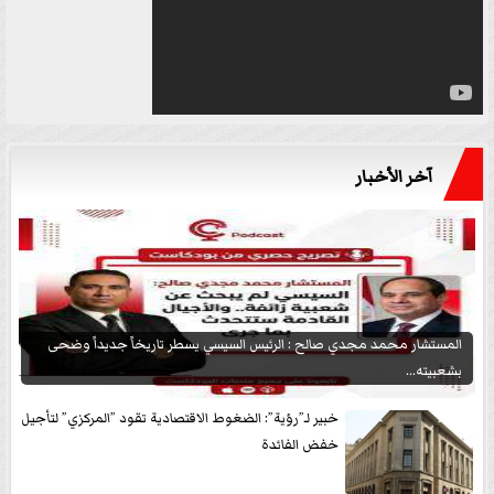
آخر الأخبار
المستشار محمد مجدي صالح : الرئيس السيسي يسطر تاريخاً جديداً وضحى
بشعبيته...
خبير لـ”رؤية”: الضغوط الاقتصادية تقود ”المركزي” لتأجيل
خفض الفائدة