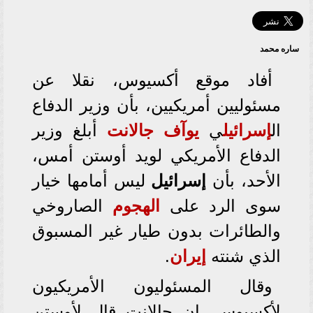
ساره محمد
أفاد موقع أكسيوس، نقلا عن
مسئوليين أمريكيين، بأن وزير الدفاع
ال
إسرائيل
ي
يوآف جالانت
أبلغ وزير
الدفاع الأمريكي لويد أوستن أمس،
الأحد، بأن
إسرائيل
ليس أمامها خيار
سوى الرد على
الهجوم
الصاروخي
والطائرات بدون طيار غير المسبوق
الذي شنته
إيران
.
وقال المسئوليون الأمريكيون
لأكسيوس، إن جالانت قال لأوستن